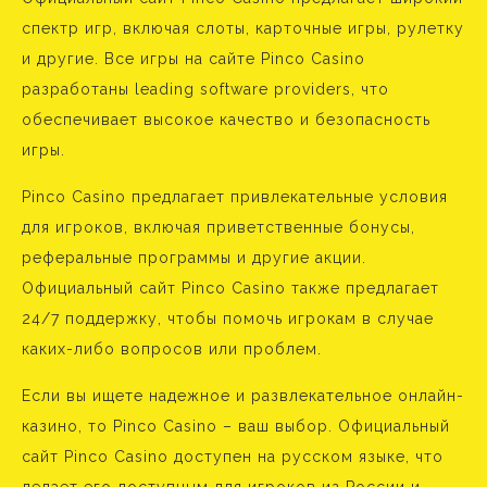
спектр игр, включая слоты, карточные игры, рулетку
и другие. Все игры на сайте Pinco Casino
разработаны leading software providers, что
обеспечивает высокое качество и безопасность
игры.
Pinco Casino предлагает привлекательные условия
для игроков, включая приветственные бонусы,
реферальные программы и другие акции.
Официальный сайт Pinco Casino также предлагает
24/7 поддержку, чтобы помочь игрокам в случае
каких-либо вопросов или проблем.
Если вы ищете надежное и развлекательное онлайн-
казино, то Pinco Casino – ваш выбор. Официальный
сайт Pinco Casino доступен на русском языке, что