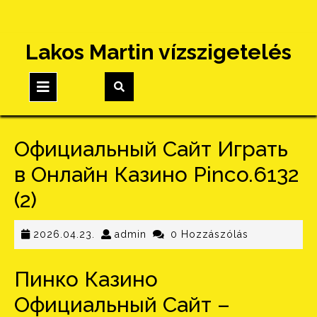
Skip
Lakos Martin vízszigetelés
to
content
Open
Button
Официальный Сайт Играть
в Онлайн Казино Pinco.6132
(2)
2026.04.23.
admin
2026.04.23.
admin
0 Hozzászólás
Пинко Казино
Официальный Сайт –