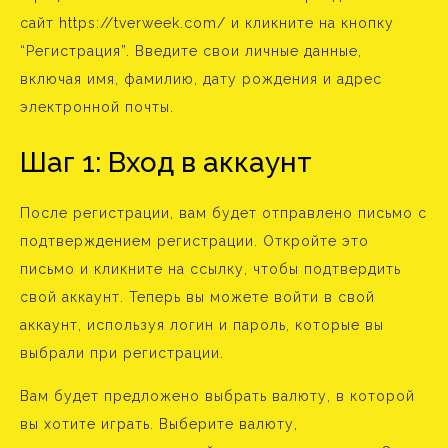
сайт https://tverweek.com/ и кликните на кнопку
“Регистрация”. Введите свои личные данные,
включая имя, фамилию, дату рождения и адрес
электронной почты.
Шаг 1: Вход в аккаунт
После регистрации, вам будет отправлено письмо с
подтверждением регистрации. Откройте это
письмо и кликните на ссылку, чтобы подтвердить
свой аккаунт. Теперь вы можете войти в свой
аккаунт, используя логин и пароль, которые вы
выбрали при регистрации.
Вам будет предложено выбрать валюту, в которой
вы хотите играть. Выберите валюту,