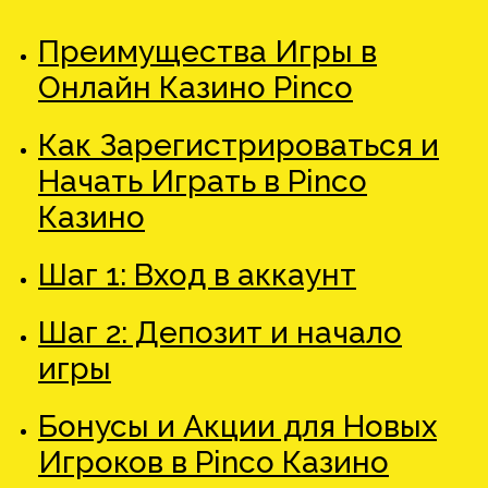
Преимущества Игры в
Онлайн Казино Pinco
Как Зарегистрироваться и
Начать Играть в Pinco
Казино
Шаг 1: Вход в аккаунт
Шаг 2: Депозит и начало
игры
Бонусы и Акции для Новых
Игроков в Pinco Казино