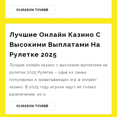
and
ratings
OLVASSON
OLVASSON TOVÁBB
TOVÁBB
of
online
casinos.370
Лучшие Онлайн Казино С
Высокими Выплатами На
Лучшие
Рулетке 2025
Онлайн
Лучшие онлайн казино с высокими выплатами на
Казино
рулетке 2025 Рулетка – одна из самых
С
популярных и захватывающих игр в онлайн-
Высокими
казино. В 2025 году игроки ищут не только
Выплатами
развлечение, но и
На
Рулетке
OLVASSON
OLVASSON TOVÁBB
TOVÁBB
2025