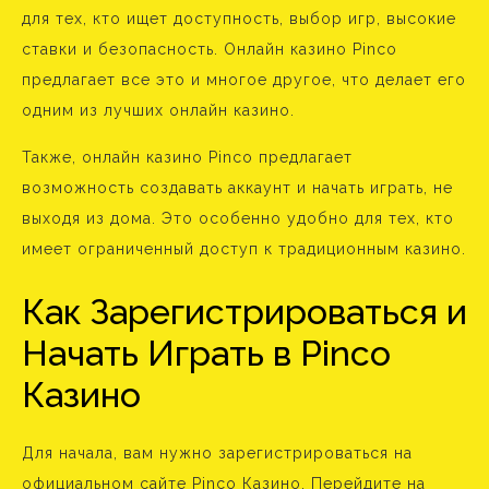
для тех, кто ищет доступность, выбор игр, высокие
ставки и безопасность. Онлайн казино Pinco
предлагает все это и многое другое, что делает его
одним из лучших онлайн казино.
Также, онлайн казино Pinco предлагает
возможность создавать аккаунт и начать играть, не
выходя из дома. Это особенно удобно для тех, кто
имеет ограниченный доступ к традиционным казино.
Как Зарегистрироваться и
Начать Играть в Pinco
Казино
Для начала, вам нужно зарегистрироваться на
официальном сайте Pinco Казино. Перейдите на