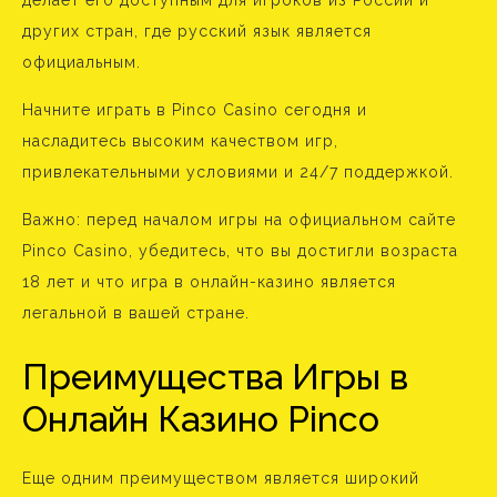
делает его доступным для игроков из России и
других стран, где русский язык является
официальным.
Начните играть в Pinco Casino сегодня и
насладитесь высоким качеством игр,
привлекательными условиями и 24/7 поддержкой.
Важно: перед началом игры на официальном сайте
Pinco Casino, убедитесь, что вы достигли возраста
18 лет и что игра в онлайн-казино является
легальной в вашей стране.
Преимущества Игры в
Онлайн Казино Pinco
Еще одним преимуществом является широкий