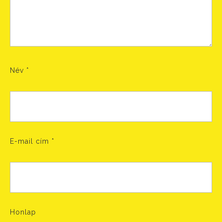
Név
*
E-mail cím
*
Honlap