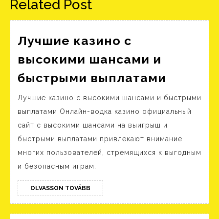
Related Post
Лучшие казино с
высокими шансами и
Лучшие
быстрыми выплатами
казино
Лучшие казино с высокими шансами и быстрыми
с
выплатами Онлайн-водка казино официальный
высоки
сайт с высокими шансами на выигрыш и
шансам
быстрыми выплатами привлекают внимание
и
многих пользователей, стремящихся к выгодным
быстры
и безопасным играм.
выплат
OLVASSON
OLVASSON TOVÁBB
TOVÁBB