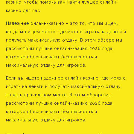
казино, чтобы помочь вам найти лучшее онлайн-
казино для вас.
Надежные онлайн-казино – это то, что мы ищем,
когда мы ищем место, где можно играть на деньги и
получать максимальную отдачу. В этом обзоре мы
рассмотрим лучшие онлайн-казино 2026 года,
которые обеспечивают безопасность и
максимальную отдачу для игроков.
Если вы ищете надежное онлайн-казино, где можно
играть на деньги и получать максимальную отдачу,
то вы в правильном месте. В этом обзоре мы
рассмотрим лучшие онлайн-казино 2026 года,
которые обеспечивают безопасность и
максимальную отдачу для игроков.