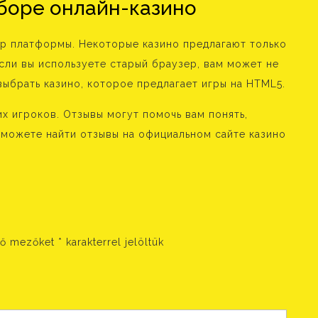
боре онлайн-казино
р платформы. Некоторые казино предлагают только
 Если вы используете старый браузер, вам может не
выбрать казино, которое предлагает игры на HTML5.
х игроков. Отзывы могут помочь вам понять,
 можете найти отзывы на официальном сайте казино
ző mezőket
*
karakterrel jelöltük