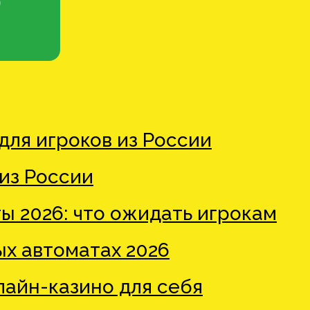
для игроков из России
 из России
ы 2026: что ожидать игрокам
ых автоматах 2026
лайн-казино для себя