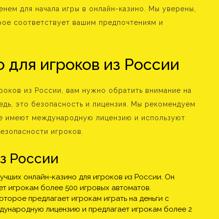
енем для начала игры в онлайн-казино. Мы уверены,
орое соответствует вашим предпочтениям и
 для игроков из России
роков из России, вам нужно обратить внимание на
едь, это безопасность и лицензия. Мы рекомендуем
ые имеют международную лицензию и используют
езопасности игроков.
из России
 лучших онлайн-казино для игроков из России. Он
т игрокам более 500 игровых автоматов.
 которое предлагает игрокам играть на деньги с
дународную лицензию и предлагает игрокам более 2