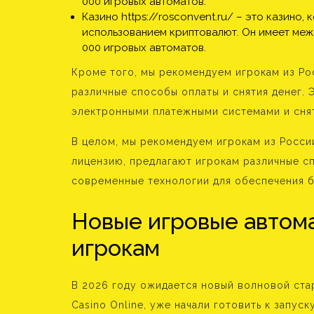
000 игровых автоматов.
Казино https://rosconvent.ru/ – это казино,
использованием криптовалют. Он имеет меж
000 игровых автоматов.
Кроме того, мы рекомендуем игрокам из Ро
различные способы оплаты и снятия денег. 
электронными платежными системами и снят
В целом, мы рекомендуем игрокам из Росс
лицензию, предлагают игрокам различные сп
современные технологии для обеспечения б
Новые игровые автома
игрокам
В 2026 году ожидается новый волновой стар
Casino Online, уже начали готовить к запус