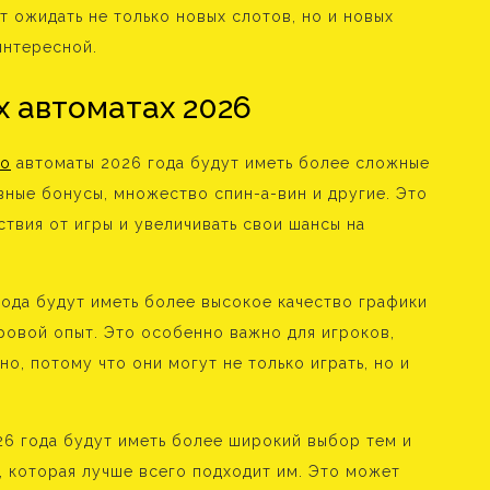
т ожидать не только новых слотов, но и новых
интересной.
х автоматах 2026
но
автоматы 2026 года будут иметь более сложные
вные бонусы, множество спин-а-вин и другие. Это
твия от игры и увеличивать свои шансы на
года будут иметь более высокое качество графики
гровой опыт. Это особенно важно для игроков,
о, потому что они могут не только играть, но и
26 года будут иметь более широкий выбор тем и
, которая лучше всего подходит им. Это может