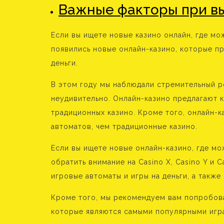
Важные факторы при в
Если вы ищете новые казино онлайн, где мож
появились новые онлайн-казино, которые п
деньги.
В этом году мы наблюдали стремительный р
неудивительно. Онлайн-казино предлагают 
традиционных казино. Кроме того, онлайн-
автоматов, чем традиционные казино.
Если вы ищете новые онлайн-казино, где мо
обратить внимание на Casino X, Casino Y и 
игровые автоматы и игры на деньги, а такж
Кроме того, мы рекомендуем вам попробовать
которые являются самыми популярными игра