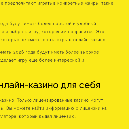
е предпочитают играть в конкретные жанры, такие
года будут иметь более простой и удобный
ти и выбрать игру, которая им понравится. Это
которые не имеют опыта игры в онлайн-казино.
оматы 2026 года будут иметь более высокое
сделает игру еще более интересной и
нлайн-казино для себя
казино. Только лицензированные казино могут
ры. Вы можете найти информацию о лицензии на
улятора, который выдал лицензию.