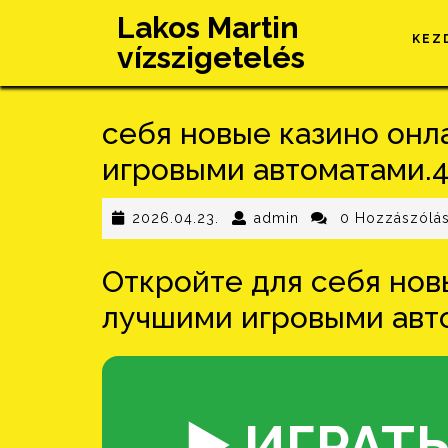
Skip
Lakos Martin
to
KEZ
vízszigetelés
content
себя новые казино онл
игровыми автоматами.42
2026.04.23.
admin
2026.04.23.
admin
0 Hozzászólá
Откройте для себя нов
лучшими игровыми авт
▶️ ИГРАТ