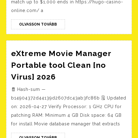
match up to $1,000 ends in https://hugo-casino-
online.com/ a
OLVASSON
OLVASSON TOVÁBB
TOVÁBB
eXtreme Movie Manager
Portable tool Clean [no
eXtreme
Virus] 2026
Movie
🧾 Hash-sum —
Manager
b14904372d44139d2607dc43ab3fc86b 🗓 Updated
Portable
on: 2026-04-27 Verify Processor: 1 GHz CPU for
tool
patching RAM: Minimum 4 GB Disk space: 64 GB
Clean
for install Movie database manager that extracts
[no
OLVASSON
OLVASSON TOVÁBB