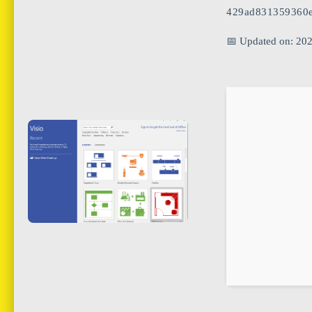
429ad831359360
📅 Updated on: 20