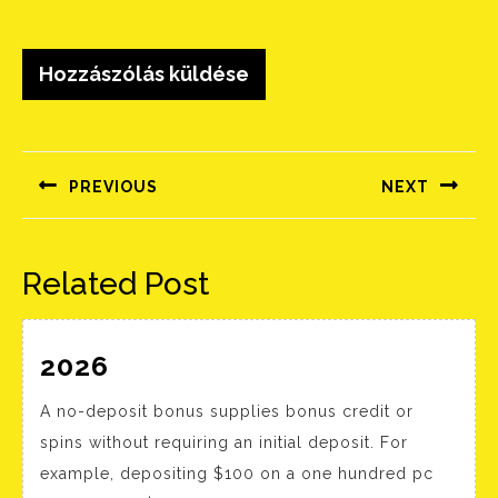
Bejegyzés
navigáció
PREVIOUS
NEXT
Előző
Következő
bejegyzés:
bejegyzés:
Related Post
2026
2026
A no-deposit bonus supplies bonus credit or
spins without requiring an initial deposit. For
example, depositing $100 on a one hundred pc