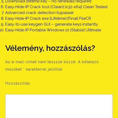
Download lifetime key – no renewals required
Easy-Hide-IP Crack tool [Clean] [x32-x64] Clean Tested
Advanced crack detection bypasser
Easy-Hide-IP Crack exe [Lifetime] [Final] FileCR
Easy-to-use keygen GUI – generate keys instantly
Easy-Hide-IP Portable Windows 10 [Stable] Ultimate
Vélemény, hozzászólás?
Az e-mail-címet nem tesszük közzé.
A kötelező
mezőket
*
karakterrel jelöltük
Hozzászólás