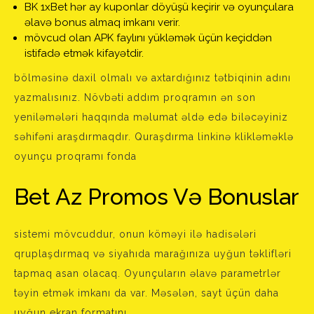
BK 1xBet hər ay kuponlar döyüşü keçirir və oyunçulara
əlavə bonus almaq imkanı verir.
mövcud olan APK faylını yükləmək üçün keçiddən
istifadə etmək kifayətdir.
bölməsinə daxil olmalı və axtardığınız tətbiqinin adını
yazmalısınız. Növbəti addım proqramın ən son
yeniləmələri haqqında məlumat əldə edə biləcəyiniz
səhifəni araşdırmaqdır. Quraşdırma linkinə klikləməklə
oyunçu proqramı fonda
Bet Az Promos Və Bonuslar
sistemi mövcuddur, onun köməyi ilə hadisələri
qruplaşdırmaq və siyahıda marağınıza uyğun təklifləri
tapmaq asan olacaq. Oyunçuların əlavə parametrlər
təyin etmək imkanı da var. Məsələn, sayt üçün daha
uyğun ekran formatını