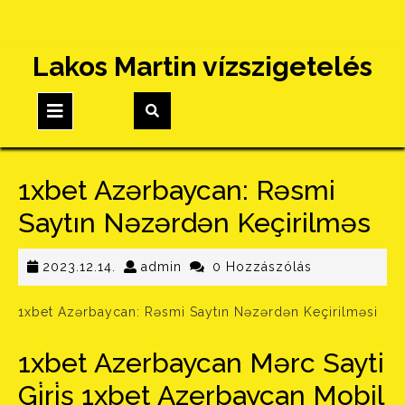
Skip
Lakos Martin vízszigetelés
to
content
Open
Button
1xbet Azərbaycan: Rəsmi
Saytın Nəzərdən Keçirilməs
2023.12.14.
admin
2023.12.14.
admin
0 Hozzászólás
1xbet Azərbaycan: Rəsmi Saytın Nəzərdən Keçirilməsi
1xbet Azerbaycan Mərc Sayti
Gi̇ri̇ş 1xbet Azerbaycan Mobil