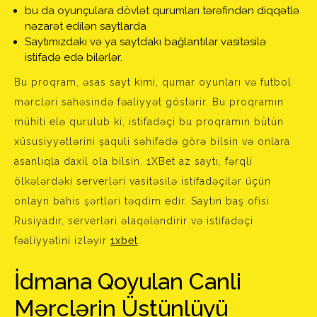
bu da oyunçulara dövlət qurumları tərəfindən diqqətlə
nəzarət edilən saytlarda
Saytımızdakı və ya saytdakı bağlantılar vasitəsilə
istifadə edə bilərlər.
Bu proqram, əsas sayt kimi, qumar oyunları və futbol
mərcləri sahəsində fəaliyyət göstərir. Bu proqramın
mühiti elə qurulub ki, istifadəçi bu proqramın bütün
xüsusiyyətlərini şaquli səhifədə görə bilsin və onlara
asanlıqla daxil ola bilsin. 1XBet az saytı, fərqli
ölkələrdəki serverləri vasitəsilə istifadəçilər üçün
onlayn bahis şərtləri təqdim edir. Saytın baş ofisi
Rusiyadır, serverləri əlaqələndirir və istifadəçi
fəaliyyətini izləyir
1xbet
.
İdmana Qoyulan Canli
Mərclərin Üstünlüyü