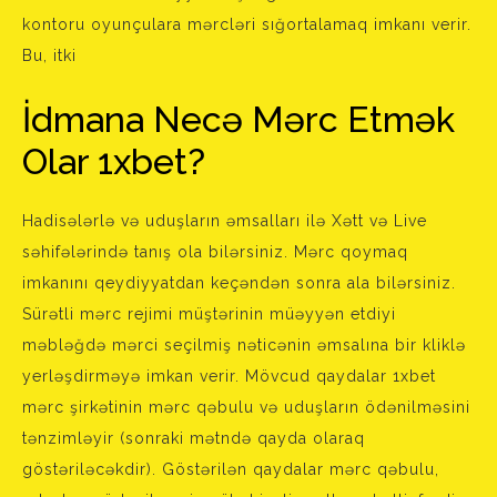
kontoru oyunçulara mərcləri sığortalamaq imkanı verir.
Bu, itki
İdmana Necə Mərc Etmək
Olar 1xbet?
Hadisələrlə və uduşların əmsalları ilə Xətt və Live
səhifələrində tanış ola bilərsiniz. Mərc qoymaq
imkanını qeydiyyatdan keçəndən sonra ala bilərsiniz.
Sürətli mərc rejimi müştərinin müəyyən etdiyi
məbləğdə mərci seçilmiş nəticənin əmsalına bir kliklə
yerləşdirməyə imkan verir. Mövcud qaydalar 1xbet
mərc şirkətinin mərc qəbulu və uduşların ödənilməsini
tənzimləyir (sonraki mətndə qayda olaraq
göstəriləcəkdir). Göstərilən qaydalar mərc qəbulu,