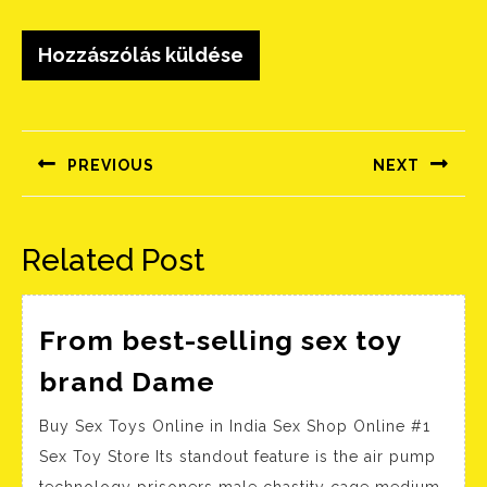
Bejegyzés
navigáció
PREVIOUS
NEXT
Előző
Következő
bejegyzés:
bejegyzés:
Related Post
From best-selling sex toy
From
brand Dame
best-
Buy Sex Toys Online in India Sex Shop Online #1
selling
Sex Toy Store Its standout feature is the air pump
sex