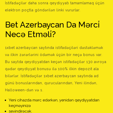
İstifadəçilər daha sonra qeydiyyatı tamamlamaq üçün
elektron poçtla göndərilən linki vururlar.
Bet Azerbaycan Da Mərci̇
Necə Etməli̇?
1xbet azerbaycan saytında istifadəçiləri dəstəkləmək
və ilkin zərərlərini ödəmək üçün bir neçə bonus var.
Bu saytda qeydiyyatdan keçən istifadəçilər 130 avroya
qədər qeydiyyat bonusu ilə 100% ilkin depozit ala
bilərlər. İstifadəçilər 1xbet azerbaycan saytında ad
günü bonuslarından, qurucularından, Yeni ilindən,
Halloween-dən və s.
Yeni cihazda mərc edərkən, yenidən qeydiyyatdan
keçməyinizə
sevindirəcək.