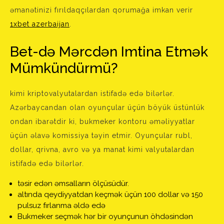
əmanətinizi fırıldaqçılardan qorumağa imkan verir
1xbet azerbaijan
.
Bet-də Mərcdən Imtina Etmək
Mümkündürmü?
kimi kriptovalyutalardan istifadə edə bilərlər.
Azərbaycandan olan oyunçular üçün böyük üstünlük
ondan ibarətdir ki, bukmeker kontoru əməliyyatlar
üçün əlavə komissiya təyin etmir. Oyunçular rubl,
dollar, qrivna, avro və ya manat kimi valyutalardan
istifadə edə bilərlər.
təsir edən əmsalların ölçüsüdür.
altında qeydiyyatdan keçmək üçün 100 dollar və 150 ​​
pulsuz fırlanma əldə edə
Bukmeker seçmək hər bir oyunçunun öhdəsindən