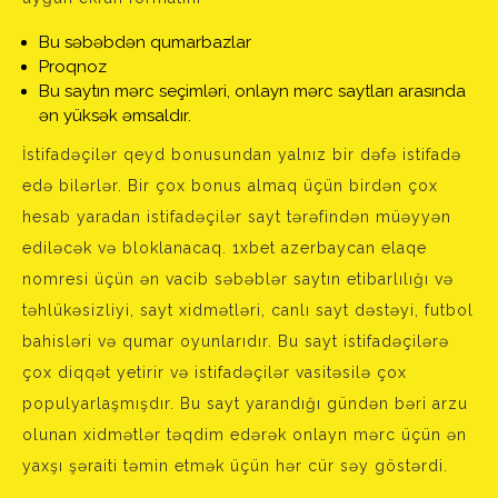
Bu səbəbdən qumarbazlar
Proqnoz
Bu saytın mərc seçimləri, onlayn mərc saytları arasında
ən yüksək əmsaldır.
İstifadəçilər qeyd bonusundan yalnız bir dəfə istifadə
edə bilərlər. Bir çox bonus almaq üçün birdən çox
hesab yaradan istifadəçilər sayt tərəfindən müəyyən
ediləcək və bloklanacaq. 1xbet azerbaycan elaqe
nomresi üçün ən vacib səbəblər saytın etibarlılığı və
təhlükəsizliyi, sayt xidmətləri, canlı sayt dəstəyi, futbol
bahisləri və qumar oyunlarıdır. Bu sayt istifadəçilərə
çox diqqət yetirir və istifadəçilər vasitəsilə çox
populyarlaşmışdır. Bu sayt yarandığı gündən bəri arzu
olunan xidmətlər təqdim edərək onlayn mərc üçün ən
yaxşı şəraiti təmin etmək üçün hər cür səy göstərdi.