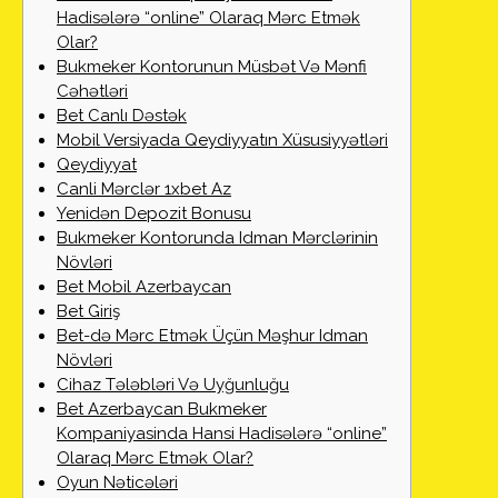
Hadisələrə “online” Olaraq Mərc Etmək
Olar?
Bukmeker Kontorunun Müsbət Və Mənfi
Cəhətləri
Bet Canlı Dəstək
Mobil Versiyada Qeydiyyatın Xüsusiyyətləri
Qeydiyyat
Canli Mərclər 1xbet Az
Yenidən Depozit Bonusu
Bukmeker Kontorunda Idman Mərclərinin
Növləri
Bet Mobil Azerbaycan
Bet Giriş
Bet-də Mərc Etmək Üçün Məşhur Idman
Növləri
Cihaz Tələbləri Və Uyğunluğu
Bet Azerbaycan Bukmeker
Kompaniyasinda Hansi Hadisələrə “online”
Olaraq Mərc Etmək Olar?
Oyun Nəticələri