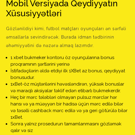
Mobil Versiyada Qeydiyyatın
Xüsusiyyətləri
Gözlənildiyi kimi, futbol matçları oyunçuları ən sərfəli
əmsallarla sevindirəcək. Burada idman tədbirinin
əhəmiyyətini də nəzərə almaq lazımdır.
1 xbet bukmeker kontoru öz oyunçularına bonus
proqramının şərtlərini yerinə
İstifadəçilərin əldə etdiyi ilk 1XBet az bonus, qeydiyyat
bonusudur.
1xBet-öz müştərilərini həvəsləndirən, yüksək bonuslar
və maraqlı aksiyalar təklif edən etibarlı bukmekerdir.
Heç bir mərc tələbləri olmayan pulsuz mərclər hər
hansı və ya müəyyən bir hadisə üçün mərc edilə bilər
və təsəlli cashback mərc edilə və ya geri götürülə bilər
1xBet.
Sonra yalnız prosedurun tamamlanmasını gözləmək
qalır və siz