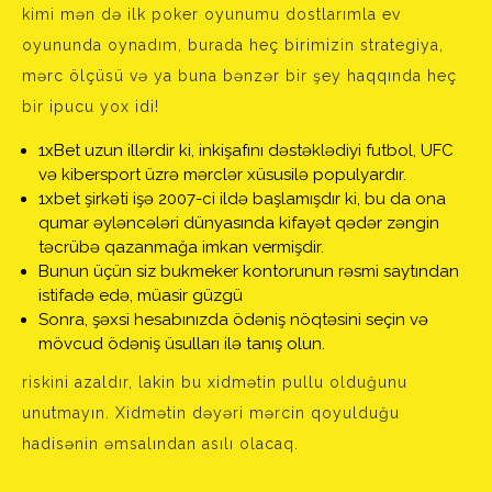
kimi mən də ilk poker oyunumu dostlarımla ev
oyununda oynadım, burada heç birimizin strategiya,
mərc ölçüsü və ya buna bənzər bir şey haqqında heç
bir ipucu yox idi!
1xBet uzun illərdir ki, inkişafını dəstəklədiyi futbol, UFC
və kibersport üzrə mərclər xüsusilə populyardır.
1xbet şirkəti işə 2007-ci ildə başlamışdır ki, bu da ona
qumar əyləncələri dünyasında kifayət qədər zəngin
təcrübə qazanmağa imkan vermişdir.
Bunun üçün siz bukmeker kontorunun rəsmi saytından
istifadə edə, müasir güzgü
Sonra, şəxsi hesabınızda ödəniş nöqtəsini seçin və
mövcud ödəniş üsulları ilə tanış olun.
riskini azaldır, lakin bu xidmətin pullu olduğunu
unutmayın. Xidmətin dəyəri mərcin qoyulduğu
hadisənin əmsalından asılı olacaq.