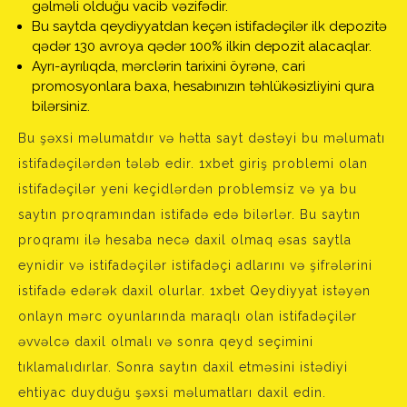
gəlməli olduğu vacib vəzifədir.
Bu saytda qeydiyyatdan keçən istifadəçilər ilk depozitə
qədər 130 avroya qədər 100% ilkin depozit alacaqlar.
Ayrı-ayrılıqda, mərclərin tarixini öyrənə, cari
promosyonlara baxa, hesabınızın təhlükəsizliyini qura
bilərsiniz.
Bu şəxsi məlumatdır və hətta sayt dəstəyi bu məlumatı
istifadəçilərdən tələb edir. 1xbet giriş problemi olan
istifadəçilər yeni keçidlərdən problemsiz və ya bu
saytın proqramından istifadə edə bilərlər. Bu saytın
proqramı ilə hesaba necə daxil olmaq əsas saytla
eynidir və istifadəçilər istifadəçi adlarını və şifrələrini
istifadə edərək daxil olurlar. 1xbet Qeydiyyat istəyən
onlayn mərc oyunlarında maraqlı olan istifadəçilər
əvvəlcə daxil olmalı və sonra qeyd seçimini
tıklamalıdırlar. Sonra saytın daxil etməsini istədiyi
ehtiyac duyduğu şəxsi məlumatları daxil edin.