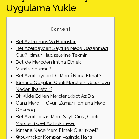
Uygulama Yukle
Content
Bet Az Promos Və Bonuslar
Bet Azerbaycan Sayti Ilə Necə Qazanmaq
Olar? İdman Hadisələrinə Təxmin
Bet-də Mərcdən Imtina Etmək
Mümkündürmü?
Bet Azerbaycan Da Mərci̇ Necə Etməli̇?
İdmana Qoyulan Canli Mərclərin Üstünlüyü
Nədən Ibarətdir?
Bi̇r Kli̇klə Edi̇lən Mərclər 1xbet Az Da
Canlı Mərc — Oyun Zamanı Idmana Mərc
Qoymaq
Bet Azerbaican Mərc Sayti Gi̇ri̇ş , Canli
Mərclər 1xbet Az Bukmeker
İdmana Necə Mərc Etmək Olar 1xbet?
⚽bukmeker Kompaniyasinda Hansi