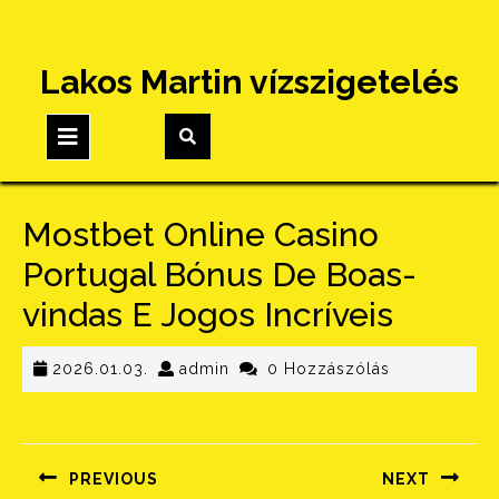
Skip
Lakos Martin vízszigetelés
to
content
Open
Button
Mostbet Online Casino
Portugal Bónus De Boas-
vindas E Jogos Incríveis
2026.01.03.
admin
2026.01.03.
admin
0 Hozzászólás
Bejegyzés
navigáció
PREVIOUS
NEXT