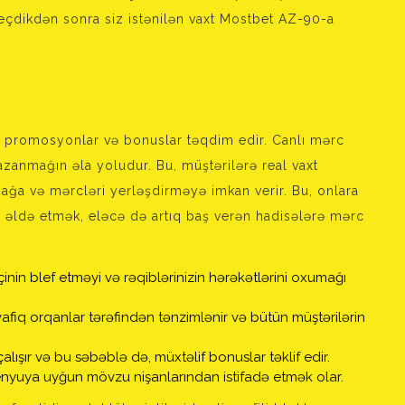
eçdikdən sonra siz istənilən vaxt Mostbet AZ-90-a
f promosyonlar və bonuslar təqdim edir. Canlı mərc
zanmağın əla yoludur. Bu, müştərilərə real vaxt
ğa və mərcləri yerləşdirməyə imkan verir. Bu, onlara
 əldə etmək, eləcə də artıq baş verən hadisələrə mərc
çinin blef etməyi və rəqiblərinizin hərəkətlərini oxumağı
fiq orqanlar tərəfindən tənzimlənir və bütün müştərilərin
ışır və bu səbəblə də, müxtəlif bonuslar təklif edir.
yuya uyğun mövzu nişanlarından istifadə etmək olar.