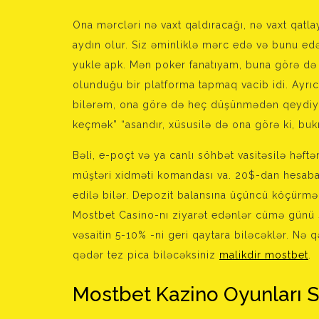
Ona mərcləri nə vaxt qaldıracağı, nə vaxt qatl
aydın olur. Siz əminliklə mərc edə və bunu ed
yukle apk. Mən poker fanatıyam, buna görə də m
olunduğu bir platforma tapmaq vacib idi. Ayrıca
bilərəm, ona görə də heç düşünmədən qeydiyy
keçmək” “asandır, xüsusilə də ona görə ki, buk
Bəli, e-poçt və ya canlı söhbət vasitəsilə həf
müştəri xidməti komandası va. 20$-dan hesab
edilə bilər. Depozit balansına üçüncü köçür
Mostbet Casino-nı ziyarət edənlər cümə günü s
vəsaitin 5-10% -ni geri qaytara biləcəklər. Nə
qədər tez pica biləcəksiniz
malikdir mostbet
.
Mostbet Kazino Oyunları S