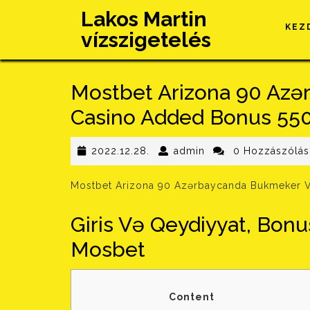
Skip
Lakos Martin
to
KEZ
vízszigetelés
content
Mostbet Arizona 90 Az
Casino Added Bonus 55
2022.12.28.
admin
2022.12.28.
admin
0 Hozzászólás
Mostbet Arizona 90 Azərbaycanda Bukmeker 
Giris Və Qeydiyyat, Bon
Mosbet
Content