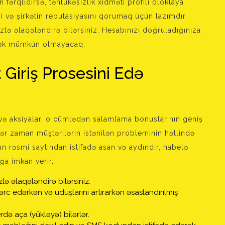
ərqlidirsə, təhlükəsizlik xidməti profili bloklaya
iyi və şirkətin reputasiyasını qorumaq üçün lazımdır.
zlə əlaqələndirə bilərsiniz. Hesabınızı doğruladığınıza
tmək mümkün olmayacaq.
Giriş Prosesini Edə
 və aksiyalar, o cümlədən salamlama bonuslarının geniş
 hər zaman müştərilərin istənilən probleminin həllində
 rəsmi saytından istifadə asan və aydındır, habelə
ğa imkan verir.
lə əlaqələndirə bilərsiniz.
c edərkən və uduşlarını artırarkən əsaslandırılmış
rdə aça (yükləyə) bilərlər.