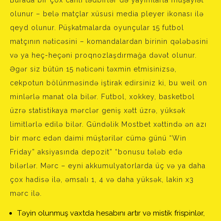
Burada bir çox canlı tədbirlər də yayımlarla müşayiət
olunur – belə matçlar xüsusi media pleyer ikonası ilə
qeyd olunur. Püşkatmalarda oyunçular 15 futbol
matçının nəticəsini – komandalardan birinin qələbəsini
və ya heç-heçəni proqnozlaşdırmağa dəvət olunur.
Əgər siz bütün 15 nəticəni təxmin etmisinizsə,
cekpotun bölünməsində iştirak edirsiniz ki, bu weil on
minlərlə manat ola bilər. Futbol, ​​xokkey, basketbol
üzrə statistikaya mərclər geniş xətt üzrə, yüksək
limitlərlə edilə bilər. Gündəlik Mostbet xəttində ən azı
bir mərc edən daimi müştərilər cümə günü “Win ​​​​
Friday” aksiyasında depozit” “bonusu tələb edə
bilərlər. Mərc – eyni akkumulyatorlarda üç və ya daha
çox hadisə ilə, əmsalı 1, 4 və daha yüksək, lakin x3
mərc ilə.
Təyin olunmuş vaxtda hesabını artır və mistik frispinlər,