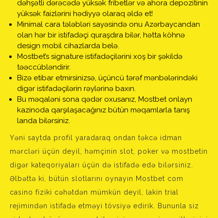
dəhşətli dərəcədə yüksək fribetlər və ahora depozitinin
yüksək faizlərini hədiyyə olaraq əldə et!
Minimal cara tələbləri sayəsində onu Azərbaycandan
olan hər bir istifadəçi quraşdıra bilər, hətta köhnə
design mobil cihazlarda belə.
Mostbet’s signature istifadəçilərini xoş bir şəkildə
təəccübləndirir.
Bizə etibar etmirsinizsə, üçüncü tərəf mənbələrindəki
digər istifadəçilərin rəylərinə baxın.
Bu məqaləni sona qədər oxusanız, Mostbet onlayn
kazinoda qarşılaşacağınız bütün məqamlarla tanış
landa bilərsiniz.
Yəni saytda profil yaradaraq ondan təkcə idman
mərcləri üçün deyil, həmçinin slot, poker və mostbetin
digər kateqoriyaları üçün də istifadə edə bilərsiniz.
Əlbəttə ki, bütün slotlarını oynayın Mostbet com
casino fiziki cəhətdən mümkün deyil, lakin trial
rejimindən istifadə etməyi tövsiyə edirik. Bununla siz