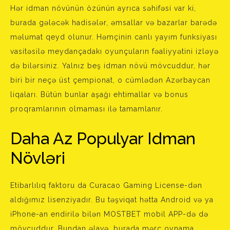
Hər idman növünün özünün ayrıca səhifəsi var ki,
burada gələcək hadisələr, əmsallar və bazarlar barədə
məlumat qeyd olunur. Həmçinin canlı yayım funksiyası
vasitəsilə meydançadakı oyunçuların fəaliyyətini izləyə
də bilərsiniz. Yalnız beş idman növü mövcuddur, hər
biri bir neçə üst çempionat, o cümlədən Azərbaycan
liqaları. Bütün bunlar aşağı ehtimallar və bonus
proqramlarının olmaması ilə tamamlanır.
Daha Az Populyar Idman
Növləri
Etibarlılıq faktoru da Curacao Gaming License-dən
aldığımız lisenziyadır. Bu təşviqat hətta Android və ya
iPhone-an endirilə bilən MOSTBET mobil APP-də də
mövcuddur. Bundan əlavə, burada mərc oynama