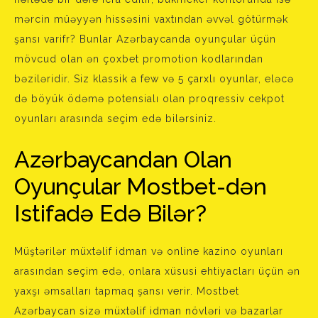
mərcin müəyyən hissəsini vaxtından əvvəl götürmək
şansı varifr? Bunlar Azərbaycanda oyunçular üçün
mövcud olan ən çoxbet promotion kodlarından
bəziləridir. Siz klassik a few və 5 çarxlı oyunlar, eləcə
də böyük ödəmə potensialı olan proqressiv cekpot
oyunları arasında seçim edə bilərsiniz.
Azərbaycandan Olan
Oyunçular Mostbet-dən
Istifadə Edə Bilər?
Müştərilər müxtəlif idman və online kazino oyunları
arasından seçim edə, onlara xüsusi ehtiyacları üçün ən
yaxşı əmsalları tapmaq şansı verir. Mostbet
Azərbaycan sizə müxtəlif idman növləri və bazarlar