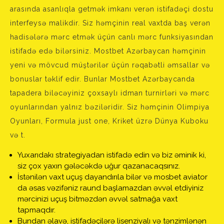
arasında asanlıqla getmək imkanı verən istifadəçi dostu
interfeysə malikdir. Siz həmçinin real vaxtda baş verən
hadisələrə mərc etmək üçün canlı mərc funksiyasından
istifadə edə bilərsiniz. Mostbet Azərbaycan həmçinin
yeni və mövcud müştərilər üçün rəqabətli əmsallar və
bonuslar təklif edir. Bunlar Mostbet Azərbaycanda
tapadera biləcəyiniz çoxsaylı idman turnirləri və mərc
oyunlarından yalnız bəziləridir. Siz həmçinin Olimpiya
Oyunları, Formula just one, Kriket üzrə Dünya Kuboku
və t.
Yuxarıdakı strategiyadan istifadə edin və biz əminik ki,
siz çox yaxın gələcəkdə uğur qazanacaqsınız.
İstənilən vaxt uçuş dayandırıla bilər və mosbet aviator
da əsas vəzifəniz raund başlamazdan əvvəl etdiyiniz
mərcinizi uçuş bitməzdən əvvəl satmağa vaxt
tapmaqdır.
Bundan əlavə, istifadəçilərə lisenziyalı və tənzimlənən