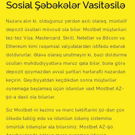
Sosial Şəbəkələr Vasitəsilə
Nəzərə alın ki, olduğunuz yerdən asılı olaraq, müxtəlif
depozit üsulları mövcud ola bilər. Mostbet müştəriləri
tez-tez Visa, Mastercard, Skrill, Neteller və Bitcoin və
Ethereum kimi rəqəmsal valyutalardan istifadə edərək
doldururlar. Əlavə olaraq unutmayın ki, bəzi doldurma
üsulları məhdudiyyətlərə məruz qala bilər, buna görə
depozit qoymazdan əvvəl şərtləri hərtərəfli nəzərdən
keçirin. Qeydiyyatdan keçdikdən sonra müştərilər
oynamağa başlamaq üçün istənilən vaxt Mostbet AZ-
90-a daxil ola bilərlər.
Siz Mostbet-in kazino və mərc təkliflərini 50-dən çox
ölkədə təbliğ edə və istənilən ödəniş sisteminə
ömürlük ödənişlər ala bilərsiniz. Mostbet AZ-90