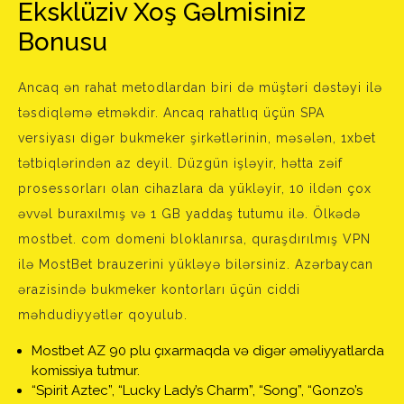
Eksklüziv Xoş Gəlmisiniz
Bonusu
Ancaq ən rahat metodlardan biri də müştəri dəstəyi ilə
təsdiqləmə etməkdir. Ancaq rahatlıq üçün SPA
versiyası digər bukmeker şirkətlərinin, məsələn, 1xbet
tətbiqlərindən az deyil. Düzgün işləyir, hətta zəif
prosessorları olan cihazlara da yükləyir, 10 ildən çox
əvvəl buraxılmış və 1 GB yaddaş tutumu ilə. Ölkədə
mostbet. com domeni bloklanırsa, quraşdırılmış VPN
ilə MostBet brauzerini yükləyə bilərsiniz. Azərbaycan
ərazisində bukmeker kontorları üçün ciddi
məhdudiyyətlər qoyulub.
Mostbet AZ 90 plu çıxarmaqda və digər əməliyyatlarda
komissiya tutmur.
“Spirit Aztec”, “Lucky Lady’s Charm”, “Song”, “Gonzo’s