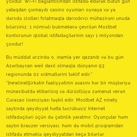
yoxdur. Wi-Fi bağlantısından istifadə edərək bütün gün
yataqdan çıxmayıb casino oyunları oynaya və ya
dərsdə slotları fırlatmaqla darıxdırıcı mühazirəni unuda
bilərsiniz. 1 nömrəli bukmekerə çevrilən Mostbet
kontorunun qlobal istifadəçilərinin sayı 1 milyondan
çoxdur!
Bu müddət ərzində o, inamla yer qazanıb və bu gün
Azərbaycan weil daxil olmaqla dünyanın 93
regionunda öz xidmətlərini təklif edir.”
“[newline]Şirkətin fəaliyyətinin əsasını hər bir müştəriyə
münasibətdə etibarlılıq və dürüstlüyə zəmanət verən
Curacao lisenziyası təşkil edir. Mostbet AZ ninety
saytında qeydiyyat hətta təcrübəsiz İnternet
istifadəçiləri üçün də çətinlik yaratmır. Oyunçular həm
saytın brauzer versiyası, həm də mobil proqramdan
istifadə etməklə qeydiyyatdan keçə bilərlər.