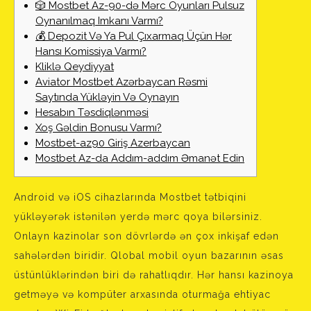
🎲 Mostbet Az-90-də Mərc Oyunları Pulsuz
Oynanılmaq Imkanı Varmı?
💰 Depozit Və Ya Pul Çıxarmaq Üçün Hər
Hansı Komissiya Varmı?
Kliklə Qeydiyyat
Aviator Mostbet Azərbaycan Rəsmi
Saytında Yükləyin Və Oynayın
Hesabın Təsdiqlənməsi
Xoş Gəldin Bonusu Varmı?
Mostbet-az90 Giriş Azerbaycan
Mostbet Az-da Addım-addım Əmanət Edin
Android və iOS cihazlarında Mostbet tətbiqini
yükləyərək istənilən yerdə mərc qoya bilərsiniz.
Onlayn kazinolar son dövrlərdə ən çox inkişaf edən
sahələrdən biridir. Qlobal mobil oyun bazarının əsas
üstünlüklərindən biri də rahatlıqdır. Hər hansı kazinoya
getməyə və kompüter arxasında oturmağa ehtiyac