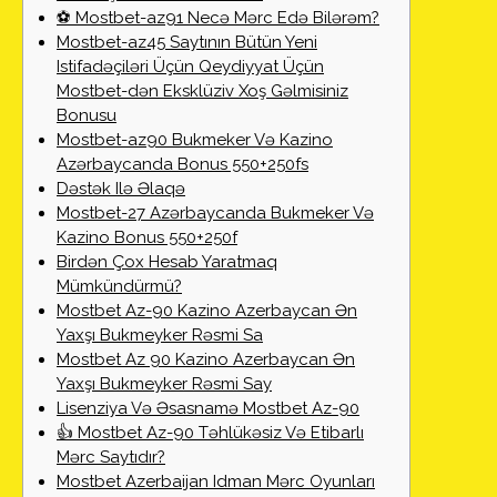
⚽ Mostbet-az91 Necə Mərc Edə Bilərəm?
Mostbet-az45 Saytının Bütün Yeni
Istifadəçiləri Üçün Qeydiyyat Üçün
Mostbet-dən Eksklüziv Xoş Gəlmisiniz
Bonusu
Mostbet-az90 Bukmeker Və Kazino
Azərbaycanda Bonus 550+250fs
Dəstək Ilə Əlaqə
Mostbet-27 Azərbaycanda Bukmeker Və
Kazino Bonus 550+250f
Birdən Çox Hesab Yaratmaq
Mümkündürmü?
Mostbet Az-90 Kazino Azerbaycan Ən
Yaxşı Bukmeyker Rəsmi Sa
Mostbet Az 90 Kazino Azerbaycan Ən
Yaxşı Bukmeyker Rəsmi Say
Lisenziya Və Əsasnamə Mostbet Az-90
👍 Mostbet Az-90 Təhlükəsiz Və Etibarlı
Mərc Saytıdır?
Mostbet Azerbaijan Idman Mərc Oyunları