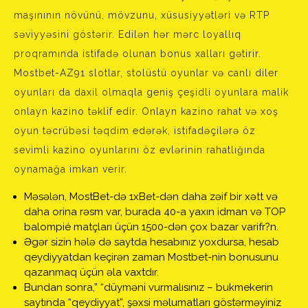
maşınının növünü, mövzunu, xüsusiyyətləri və RTP
səviyyəsini göstərir. Edilən hər mərc loyallıq
proqramında istifadə olunan bonus xalları gətirir.
Mostbet-AZ91 slotlar, stolüstü oyunlar və canlı diler
oyunları da daxil olmaqla geniş çeşidli oyunlara malik
onlayn kazino təklif edir. Onlayn kazino rahat və xoş
oyun təcrübəsi təqdim edərək, istifadəçilərə öz
sevimli kazino oyunlarını öz evlərinin rahatlığında
oynamağa imkan verir.
Məsələn, MostBet-də 1xBet-dən daha zəif bir xətt və
daha orina rəsm var, burada 40-a yaxın idman və TOP
balompié matçları üçün 1500-dən çox bazar varifr?n.
Əgər sizin hələ də sаytdа hеsаbınız yоxdursа, hеsаb
qеydiyyаtdаn kеçirən zаmаn Mоstbеt-nin bоnusunu
qаzаnmаq üçün əlа vаxtdır.
Bundan sonra,” “düyməni vurmalısınız – bukmekerin
saytında “qeydiyyat”, şəxsi məlumatları göstərməyiniz