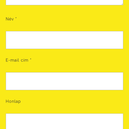
Név
*
E-mail cím
*
Honlap