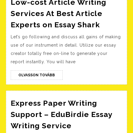
Low-cost Article Writing
Services At Best Article
Low-
Experts on Essay Shark
cost
Let’s go following and discuss all gains of making
Article
use of our instrument in detail. Utilize our essay
Writing
creator totally free on-line to generate your
Service
report instantly. You will have
At
Best
OLVASSON
OLVASSON TOVÁBB
TOVÁBB
Article
Experts
on
Express Paper Writing
Essay
Support – EduBirdie Essay
Shark
Express
Writing Service
Paper