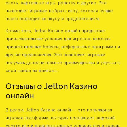
слоты, карточные игры, рулетку и другие. Это
позволяет игрокам выбрать игру, которая лучше
всего подходит их вкусу и предпочтениям.
Кроме того, Jetton Казино онлайн предлагает
привлекательные условия для игроков, включая
приветственные бонусы, реферальные программы и
другие предложения. Это позволяет игрокам
получать дополнительные преимущества и улучшать
свои шансы на выигрыш.
Отзывы о Jetton Казино
онлайн
В целом, Jetton Казино онлайн – это популярная
игровая платформа, которая предлагает широкий
спектр игр и привлекательные условия для игроков.