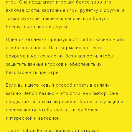
игры. Она предлагает игрокам более 1000 игр,
включая слоты, карточные игры, рулетку и другие, а
также функции, такие как депозитные бонусы,
бесплатные спины и другие.
Один из ключевых преимуществ Jetton Казино – это
его безопасность. Платформа использует
современные технологии безопасности, чтобы
защитить данные игроков и обеспечить их
безопасность при игре.
Если вы ищете новый способ играть в онлайн-
казино, Jetton Казино – это отличный выбор. Она
предлагает игрокам широкий выбор игр, функций и
преимуществ, чтобы сделать игру более
интересной и выгодной.
Также, Jetton Казино предлагает игрокам