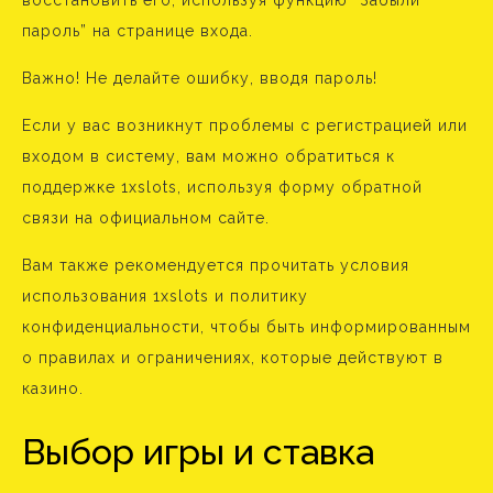
восстановить его, используя функцию “Забыли
пароль” на странице входа.
Важно! Не делайте ошибку, вводя пароль!
Если у вас возникнут проблемы с регистрацией или
входом в систему, вам можно обратиться к
поддержке 1xslots, используя форму обратной
связи на официальном сайте.
Вам также рекомендуется прочитать условия
использования 1xslots и политику
конфиденциальности, чтобы быть информированным
о правилах и ограничениях, которые действуют в
казино.
Выбор игры и ставка