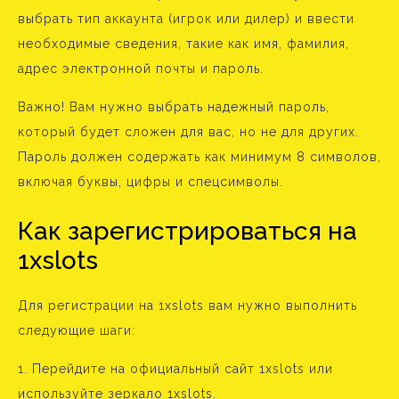
выбрать тип аккаунта (игрок или дилер) и ввести
необходимые сведения, такие как имя, фамилия,
адрес электронной почты и пароль.
Важно! Вам нужно выбрать надежный пароль,
который будет сложен для вас, но не для других.
Пароль должен содержать как минимум 8 символов,
включая буквы, цифры и спецсимволы.
Как зарегистрироваться на
1xslots
Для регистрации на 1xslots вам нужно выполнить
следующие шаги:
1. Перейдите на официальный сайт 1xslots или
используйте зеркало 1xslots.