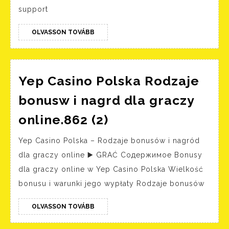
Andro
support
and
iOS
OLVASSON
OLVASSON TOVÁBB
TOVÁBB
for
Free
Yep Casino Polska Rodzaje
bonusw i nagrd dla graczy
Yep
online.862 (2)
Casino
Yep Casino Polska – Rodzaje bonusów i nagród
Polska
dla graczy online ▶️ GRAĆ Содержимое Bonusy
Rodzaje
dla graczy online w Yep Casino Polska Wielkość
bonusw
bonusu i warunki jego wypłaty Rodzaje bonusów
i
nagrd
OLVASSON
OLVASSON TOVÁBB
TOVÁBB
dla