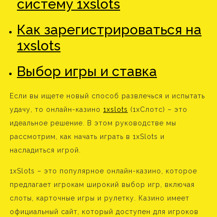
систему 1xslots
Как зарегистрироваться на
1xslots
Выбор игры и ставка
Если вы ищете новый способ развлечься и испытать
удачу, то онлайн-казино
1xslots
(1хСлотс) – это
идеальное решение. В этом руководстве мы
рассмотрим, как начать играть в 1xSlots и
насладиться игрой.
1xSlots – это популярное онлайн-казино, которое
предлагает игрокам широкий выбор игр, включая
слоты, карточные игры и рулетку. Казино имеет
официальный сайт, который доступен для игроков