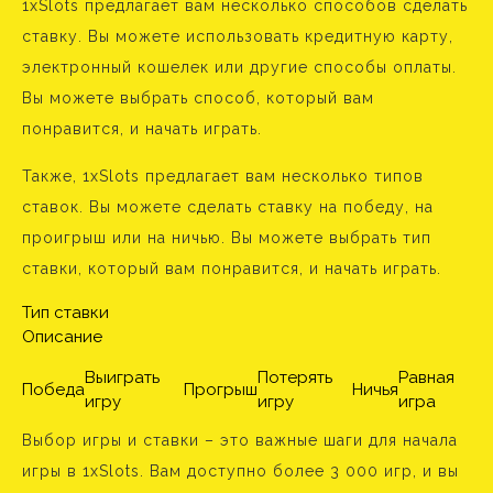
1xSlots предлагает вам несколько способов сделать
ставку. Вы можете использовать кредитную карту,
электронный кошелек или другие способы оплаты.
Вы можете выбрать способ, который вам
понравится, и начать играть.
Также, 1xSlots предлагает вам несколько типов
ставок. Вы можете сделать ставку на победу, на
проигрыш или на ничью. Вы можете выбрать тип
ставки, который вам понравится, и начать играть.
Тип ставки
Описание
Выиграть
Потерять
Равная
Победа
Прогрыш
Ничья
игру
игру
игра
Выбор игры и ставки – это важные шаги для начала
игры в 1xSlots. Вам доступно более 3 000 игр, и вы