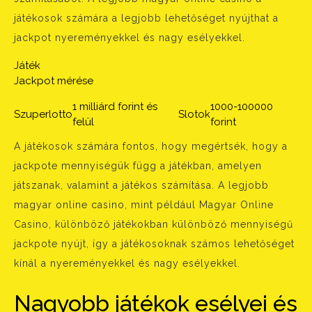
játékosok számára a legjobb lehetőséget nyújthat a
jackpot nyereményekkel és nagy esélyekkel.
Játék
Jackpot mérése
1 milliárd forint és
1000-100000
Szuperlotto
Slotok
felül
forint
A játékosok számára fontos, hogy megértsék, hogy a
jackpote mennyiségük függ a játékban, amelyen
játszanak, valamint a játékos számítása. A legjobb
magyar online casino, mint például Magyar Online
Casino, különböző játékokban különböző mennyiségű
jackpote nyújt, így a játékosoknak számos lehetőséget
kínál a nyereményekkel és nagy esélyekkel.
Nagyobb játékok esélyei és