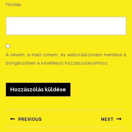
Honlap
A nevem, e-mail-címem, és weboldalcímem mentése a
böngészőben a következő hozzászólásomhoz.
Bejegyzés
navigáció
PREVIOUS
NEXT
Előző
Következő