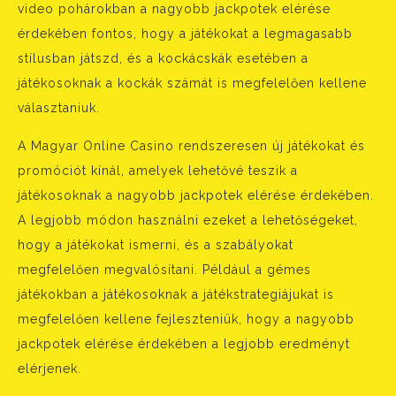
video pohárokban a nagyobb jackpotek elérése
érdekében fontos, hogy a játékokat a legmagasabb
stílusban játszd, és a kockácskák esetében a
játékosoknak a kockák számát is megfelelően kellene
választaniuk.
A Magyar Online Casino rendszeresen új játékokat és
promóciót kínál, amelyek lehetővé teszik a
játékosoknak a nagyobb jackpotek elérése érdekében.
A legjobb módon használni ezeket a lehetőségeket,
hogy a játékokat ismerni, és a szabályokat
megfelelően megvalósítani. Például a gémes
játékokban a játékosoknak a játékstrategiájukat is
megfelelően kellene fejleszteniük, hogy a nagyobb
jackpotek elérése érdekében a legjobb eredményt
elérjenek.