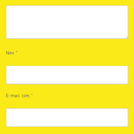
Név
*
E-mail cím
*