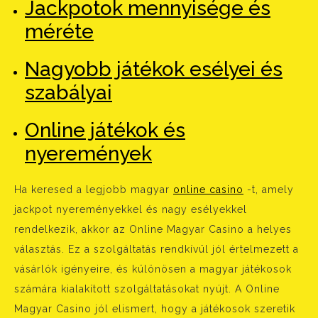
Jackpotok mennyisége és
méréte
Nagyobb játékok esélyei és
szabályai
Online játékok és
nyeremények
Ha keresed a legjobb magyar
online casino
-t, amely
jackpot nyereményekkel és nagy esélyekkel
rendelkezik, akkor az Online Magyar Casino a helyes
választás. Ez a szolgáltatás rendkívül jól értelmezett a
vásárlók igényeire, és különösen a magyar játékosok
számára kialakított szolgáltatásokat nyújt. A Online
Magyar Casino jól elismert, hogy a játékosok szeretik