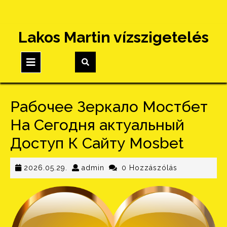
Skip
Lakos Martin vízszigetelés
to
content
Open
Button
Рабочее Зеркало Мостбет
На Сегодня актуальный
Доступ К Сайту Mosbet
2026.05.29.
admin
2026.05.29.
admin
0 Hozzászólás