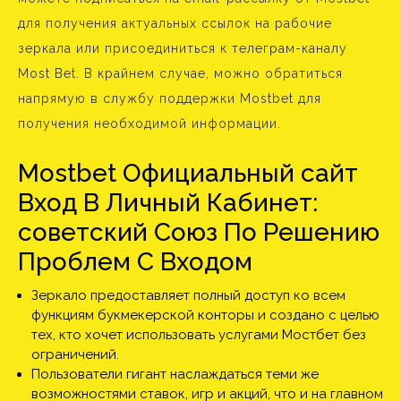
для получения актуальных ссылок на рабочие
зеркала или присоединиться к телеграм-каналу
Most Bet. В крайнем случае, можно обратиться
напрямую в службу поддержки Mostbet для
получения необходимой информации.
Mostbet Официальный сайт
Вход В Личный Кабинет:
советский Союз По Решению
Проблем С Входом
Зеркало предоставляет полный доступ ко всем
функциям букмекерской конторы и создано с целью
тех, кто хочет использовать услугами Мостбет без
ограничений.
Пользователи гигант наслаждаться теми же
возможностями ставок, игр и акций, что и на главном