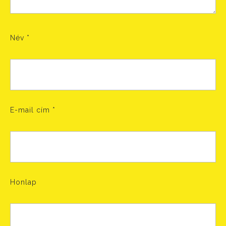
Név
*
E-mail cím
*
Honlap