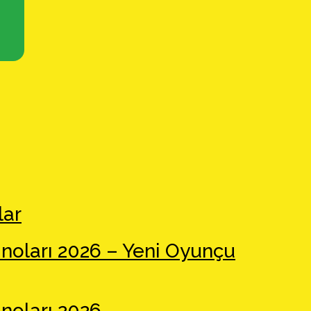
lar
noları 2026 – Yeni Oyunçu
noları 2026