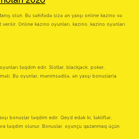
 tanış olun. Bu səhifədə sizə ən yaxşı online kazino və
 verilir. Online kazino oyunları, kazino, kazino oyunları
yunları təqdim edir. Slotlar, blackjack, poker,
çməli. Bu oyunlar, mənimsədilə, ən yaxşı bonuslarla
axşı bonuslar təqdim edir. Qeyd edək ki, təkliflər,
nra təqdim olunur. Bonuslar, oyunçu qazanmaq üçün