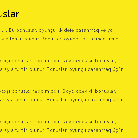
slar
lir. Bu bonuslar, oyunçu ilk dəfə qazanmaq və ya
ayla təmin olunur. Bonuslar, oyunçu qazanmaq üçün
xşı bonuslar təqdim edir. Qeyd edək ki, bonuslar,
parayla təmin olunur. Bonuslar, oyunçu qazanmaq üçün
xşı bonuslar təqdim edir. Qeyd edək ki, bonuslar,
parayla təmin olunur. Bonuslar, oyunçu qazanmaq üçün
xşı bonuslar təqdim edir. Qeyd edək ki, bonuslar,
parayla təmin olunur. Bonuslar, oyunçu qazanmaq üçün