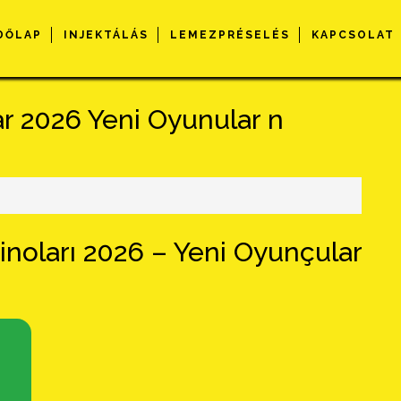
DŐLAP
INJEKTÁLÁS
LEMEZPRÉSELÉS
KAPCSOLAT
r 2026 Yeni Oyunular n
s
inoları 2026 – Yeni Oyunçular