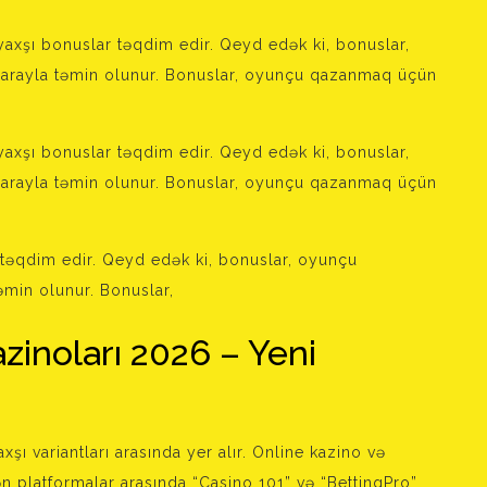
xşı bonuslar təqdim edir. Qeyd edək ki, bonuslar,
parayla təmin olunur. Bonuslar, oyunçu qazanmaq üçün
xşı bonuslar təqdim edir. Qeyd edək ki, bonuslar,
parayla təmin olunur. Bonuslar, oyunçu qazanmaq üçün
təqdim edir. Qeyd edək ki, bonuslar, oyunçu
əmin olunur. Bonuslar,
zinoları 2026 – Yeni
şı variantları arasında yer alır. Online kazino və
ən platformalar arasında “Casino 101” və “BettingPro”