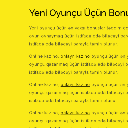
Yeni Oyunçu Üçün Bonu
Yeni oyunçu üçün ən yaxşı bonuslar təqdim edi
oyun oynaymaq üçün istifadə edə biləcəyi par
istifadə edə biləcəyi parayla təmin olunur.
Online kazino,
onlayn kazino
oyunçu üçün ən ya
oyunçu qazanmaq üçün istifadə edə biləcəyi 
istifadə edə biləcəyi parayla təmin olunur.
Online kazino,
onlayn kazino
oyunçu üçün ən ya
oyunçu qazanmaq üçün istifadə edə biləcəyi 
istifadə edə biləcəyi parayla təmin olunur.
Online kazino,
onlayn kazino
oyunçu üçün ən ya
oyunçu qazanmaq üçün istifadə edə biləcəyi 