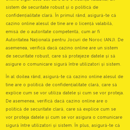
sistem de securitate robust și o politică de
confidențialitate clară. În primul rând, asigură-te că
cazino online alesul de tine are o licență valabilă,
emisă de o autoritate competentă, cum ar fi
Autoritatea Națională pentru Jocuri de Noroc (ANJ). De
asemenea, verifică dacă cazino online are un sistem
de securitate robust, care să protejeze datele și să
asigure o comunicare sigură între utilizatori și sistem.
În al doilea rând, asigură-te că cazino online alesul de
tine are o politică de confidențialitate clară, care să
explice cum se vor utiliza datele și cum se vor proteja.
De asemenea, verifică dacă cazino online are o
politică de securitate clară, care să explice cum se
vor proteja datele și cum se vor asigura o comunicare
sigură între utilizatori și sistem. În plus, asigură-te că