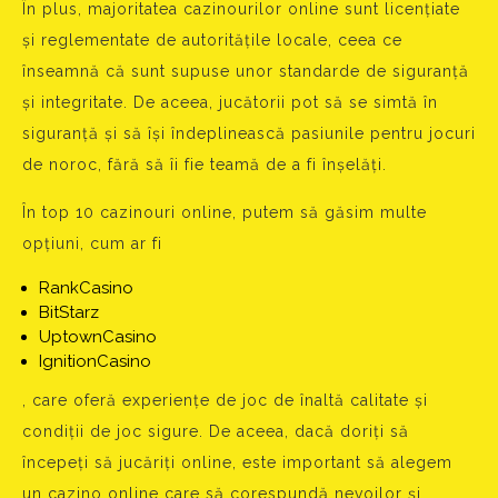
În plus, majoritatea cazinourilor online sunt licențiate
și reglementate de autoritățile locale, ceea ce
înseamnă că sunt supuse unor standarde de siguranță
și integritate. De aceea, jucătorii pot să se simtă în
siguranță și să își îndeplinească pasiunile pentru jocuri
de noroc, fără să îi fie teamă de a fi înșelăți.
În top 10 cazinouri online, putem să găsim multe
opțiuni, cum ar fi
RankCasino
BitStarz
UptownCasino
IgnitionCasino
, care oferă experiențe de joc de înaltă calitate și
condiții de joc sigure. De aceea, dacă doriți să
începeți să jucăriți online, este important să alegem
un cazino online care să corespundă nevoilor și