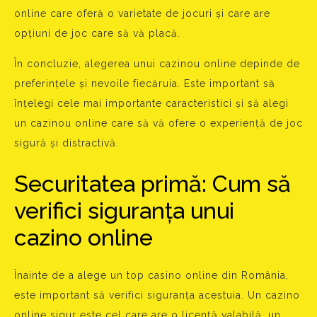
online care oferă o varietate de jocuri și care are
opțiuni de joc care să vă placă.
În concluzie, alegerea unui cazinou online depinde de
preferințele și nevoile fiecăruia. Este important să
înțelegi cele mai importante caracteristici și să alegi
un cazinou online care să vă ofere o experiență de joc
sigură și distractivă.
Securitatea primă: Cum să
verifici siguranța unui
cazino online
Înainte de a alege un top casino online din România,
este important să verifici siguranța acestuia. Un cazino
online sigur este cel care are o licență valabilă, un