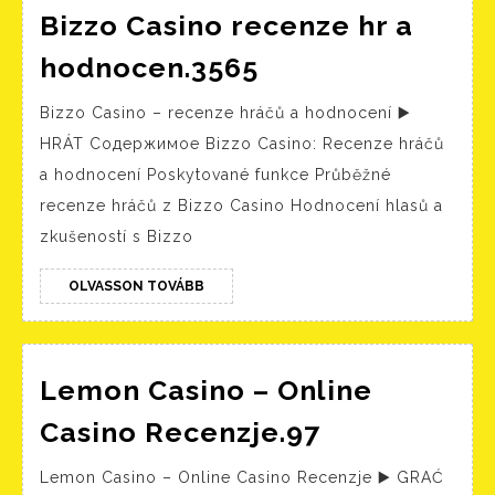
Bizzo Casino recenze hr a
Bizzo
hodnocen.3565
Casino
Bizzo Casino – recenze hráčů a hodnocení ▶️
recenze
HRÁT Содержимое Bizzo Casino: Recenze hráčů
hr
a hodnocení Poskytované funkce Průběžné
a
recenze hráčů z Bizzo Casino Hodnocení hlasů a
hodnocen.3565
zkušeností s Bizzo
OLVASSON
OLVASSON TOVÁBB
TOVÁBB
Lemon Casino – Online
Lemon
Casino Recenzje.97
Casino
Lemon Casino – Online Casino Recenzje ▶️ GRAĆ
–