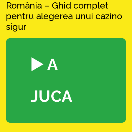
România – Ghid complet
pentru alegerea unui cazino
sigur
▶️ A
JUCA