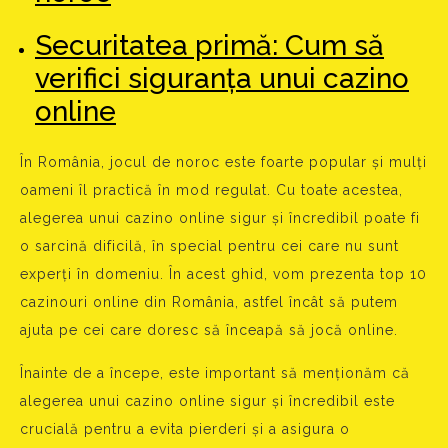
Securitatea primă: Cum să
verifici siguranța unui cazino
online
În România, jocul de noroc este foarte popular și mulți
oameni îl practică în mod regulat. Cu toate acestea,
alegerea unui cazino online sigur și încredibil poate fi
o sarcină dificilă, în special pentru cei care nu sunt
experți în domeniu. În acest ghid, vom prezenta top 10
cazinouri online din România, astfel încât să putem
ajuta pe cei care doresc să înceapă să jocă online.
Înainte de a începe, este important să menționăm că
alegerea unui cazino online sigur și încredibil este
crucială pentru a evita pierderi și a asigura o