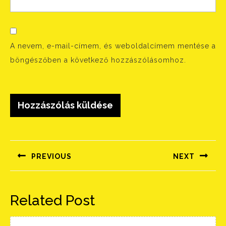
A nevem, e-mail-címem, és weboldalcímem mentése a
böngészőben a következő hozzászólásomhoz.
Bejegyzés
navigáció
PREVIOUS
NEXT
Előző
Következő
bejegyzés:
bejegyzés:
Related Post