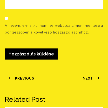
A nevem, e-mail-címem, és weboldalcímem mentése a
böngészőben a következő hozzászólásomhoz.
Bejegyzés
navigáció
PREVIOUS
NEXT
Előző
Következő
bejegyzés:
bejegyzés:
Related Post