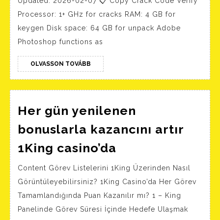
Updated: 2026-02-07 📋 Copy Crack Code Verify
Portable
Processor: 1+ GHz for cracks RAM: 4 GB for
+
keygen Disk space: 64 GB for unpack Adobe
License
Photoshop functions as
Key
Windows
OLVASSON
OLVASSON TOVÁBB
TOVÁBB
11
[no
Her gün yenilenen
Virus]
FileCR
bonuslarla kazancını artır
Her
1King casino’da
gün
Content Görev Listelerini 1King Üzerinden Nasıl
yenilenen
Görüntüleyebilirsiniz? 1King Casino’da Her Görev
bonuslarla
Tamamlandığında Puan Kazanılır mı? 1 – King
kazancını
Panelinde Görev Süresi İçinde Hedefe Ulaşmak
artır