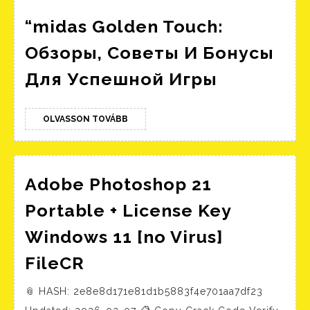
“midas Golden Touch:
Обзоры, Советы И Бонусы
“midas
Для Успешной Игры
Golden
Touch:
OLVASSON
OLVASSON TOVÁBB
TOVÁBB
Обзоры,
Советы
И
Adobe Photoshop 21
Бонусы
Portable + License Key
Для
Windows 11 [no Virus]
Успешно
Adobe
Игры
FileCR
Photoshop
📎 HASH: 2e8e8d171e81d1b5883f4e701aa7df23
21