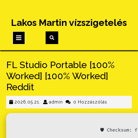
Skip
Lakos Martin vízszigetelés
to
content
Open
Button
FL Studio Portable [100%
Worked] [100% Worked]
Reddit
2026.05.21.
admin
2026.05.21.
admin
0 Hozzászólás
🛡️ Checksum: 