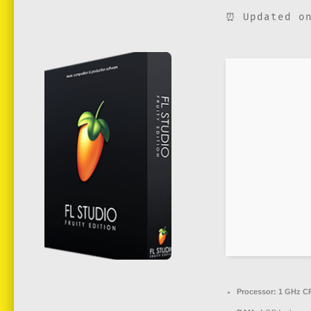
⏰ Updated on
Processor:
1 GHz CP