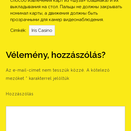
способ извлечения карт из «шуза» (башмака) и их
выкладывания на стол. Пальцы не должны закрывать
номинал карты, а движения должны быть
прозрачными для камер видеонаблюдения.
Címkék:
Iris Casino
Vélemény, hozzászólás?
Az e-mail-címet nem tesszük közzé.
A kötelező
mezőket
*
karakterrel jelöltük
Hozzászólás