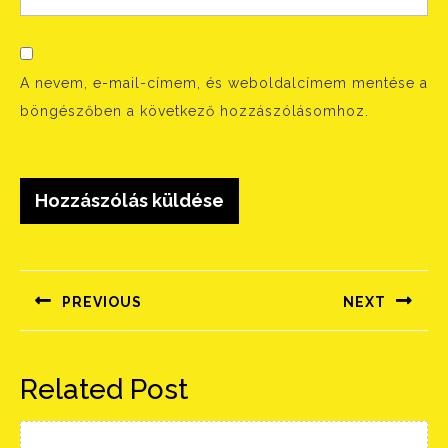
A nevem, e-mail-címem, és weboldalcímem mentése a
böngészőben a következő hozzászólásomhoz.
Bejegyzés
navigáció
PREVIOUS
NEXT
Előző
Következő
bejegyzés:
bejegyzés:
Related Post