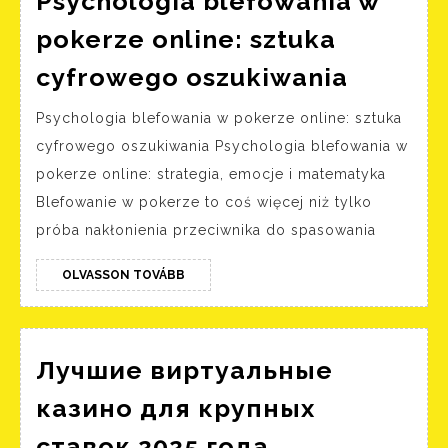
Psychologia blefowania w
pokerze online: sztuka
Psycho
cyfrowego oszukiwania
blefow
Psychologia blefowania w pokerze online: sztuka
w
cyfrowego oszukiwania Psychologia blefowania w
pokerz
pokerze online: strategia, emocje i matematyka
online:
Blefowanie w pokerze to coś więcej niż tylko
sztuka
próba nakłonienia przeciwnika do spasowania
cyfrow
oszuki
OLVASSON
OLVASSON TOVÁBB
TOVÁBB
Лучшие виртуальные
казино для крупных
Лучшие
ставок 2025 года