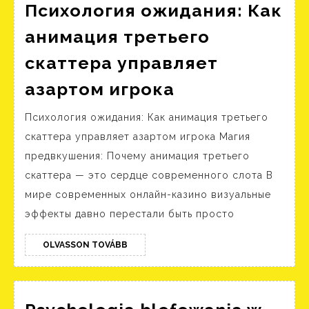
Психология ожидания: Как
анимация третьего
скаттера управляет
Психология
азартом игрока
ожидания:
Психология ожидания: Как анимация третьего
Как
скаттера управляет азартом игрока Магия
анимация
предвкушения: Почему анимация третьего
третьего
скаттера — это сердце современного слота В
скаттера
мире современных онлайн-казино визуальные
управляет
эффекты давно перестали быть просто
азартом
OLVASSON
игрока
OLVASSON TOVÁBB
TOVÁBB