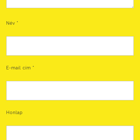
Név
*
E-mail cím
*
Honlap