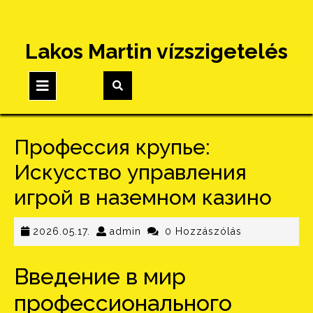
Skip
Lakos Martin vízszigetelés
to
content
Open
Button
Профессия крупье:
Искусство управления
игрой в наземном казино
2026.05.17.
admin
2026.05.17.
admin
0 Hozzászólás
Введение в мир
профессионального