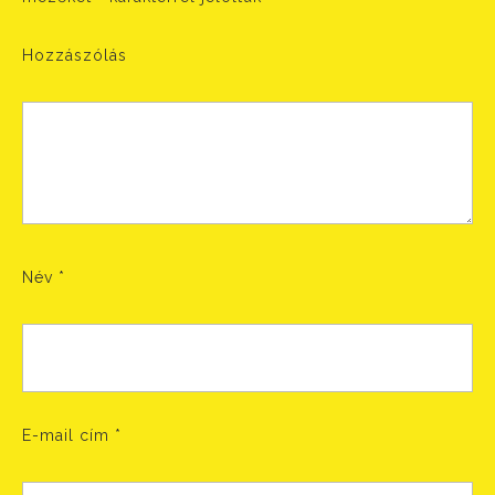
Hozzászólás
Név
*
E-mail cím
*