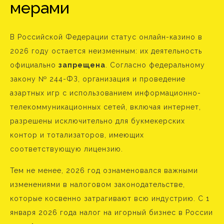
мерами
В Российской Федерации статус онлайн-казино в
2026 году остается неизменным: их деятельность
официально
запрещена
. Согласно федеральному
закону № 244-ФЗ, организация и проведение
азартных игр с использованием информационно-
телекоммуникационных сетей, включая интернет,
разрешены исключительно для букмекерских
контор и тотализаторов, имеющих
соответствующую лицензию.
Тем не менее, 2026 год ознаменовался важными
изменениями в налоговом законодательстве,
которые косвенно затрагивают всю индустрию. С 1
января 2026 года налог на игорный бизнес в России