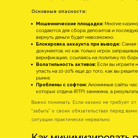
Основные опасности:
Мошеннические площадки:
Многие казино
создаются для сбора депозитов и последующ
вернуть деньги будет невозможно.
Блокировка аккаунта при выводе:
Самая ч
документов, но как только игрок запрашива
верификацию, ссылаясь на политику по борь
Волатильность активов:
Если вы играете 
упасть на 10-20% еще до того, как вы решит
рынке.
Проблемы с софтом:
Анонимные сайты част
которых отдача (RTP) занижена, а результа
Важно понимать: Если казино не требует от 
"забыть" о своих обязательствах перед вам
ситуации практически нереально.
Как минимизировать 