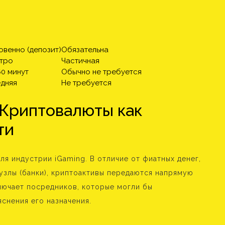
овенно (депозит)
Обязательна
тро
Частичная
60 минут
Обычно не требуется
дняя
Не требуется
 Криптовалюты как
ти
я индустрии iGaming. В отличие от фиатных денег,
узлы (банки), криптоактивы передаются напрямую
ключает посредников, которые могли бы
снения его назначения.