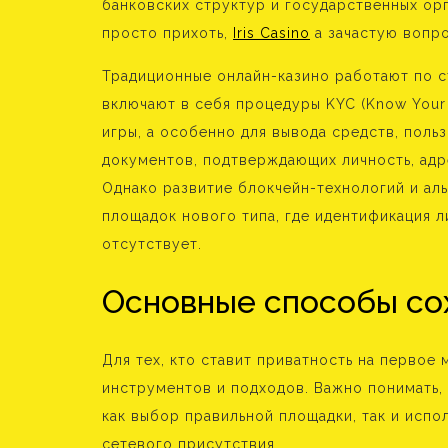
банковских структур и государственных ор
просто прихоть,
Iris Casino
а зачастую вопро
Традиционные онлайн-казино работают по с
включают в себя процедуры KYC (Know Your 
игры, а особенно для вывода средств, поль
документов, подтверждающих личность, адр
Однако развитие блокчейн-технологий и ал
площадок нового типа, где идентификация 
отсутствует.
Основные способы со
Для тех, кто ставит приватность на первое
инструментов и подходов. Важно понимать,
как выбор правильной площадки, так и испо
сетевого присутствия.