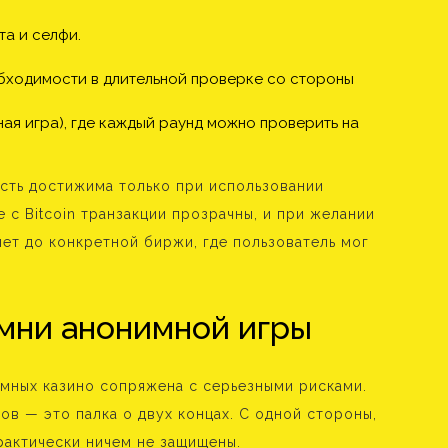
та и селфи.
обходимости в длительной проверке со стороны
тная игра), где каждый раунд можно проверить на
ость достижима только при использовании
е с Bitcoin транзакции прозрачны, и при желании
ет до конкретной биржи, где пользователь мог
амни анонимной игры
имных казино сопряжена с серьезными рисками.
в — это палка о двух концах. С одной стороны,
рактически ничем не защищены.