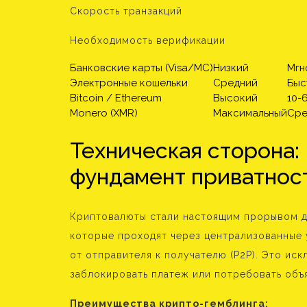
Скорость транзакций
Необходимость верификации
Банковские карты (Visa/MC)
Низкий
Мгн
Электронные кошельки
Средний
Быс
Bitcoin / Ethereum
Высокий
10-
Monero (XMR)
Максимальный
Сре
Техническая сторона:
фундамент приватнос
Криптовалюты стали настоящим прорывом дл
которые проходят через централизованные 
от отправителя к получателю (P2P). Это ис
заблокировать платеж или потребовать объя
Преимущества крипто-гемблинга: