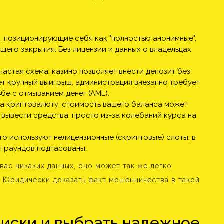
, позиционирующие себя как "полностью анонимные",
его закрытия. Без лицензии и данных о владельцах
астая схема: казино позволяет внести депозит без
ет крупный выигрыш, администрация внезапно требует
бе с отмыванием денег (AML).
на криптовалюту, стоимость вашего баланса может
е вывести средства, просто из-за колебаний курса на
о используют нелицензионные (скриптовые) слоты, в
ты раундов подтасованы.
вас никаких данных, оно может так же легко
и. Юридически доказать факт мошенничества в такой
риски и выбрать надежное