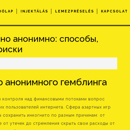
DŐLAP
INJEKTÁLÁS
LEMEZPRÉSELÉS
KAPCSOLAT
ино анонимно: способы,
риски
ю анонимного гемблинга
я контроля над финансовыми потоками вопрос
их пользователей интернета. Сфера азартных игр
 сохранить инкогнито по разным причинам: от
 от утечек до стремления скрыть свои расходы от