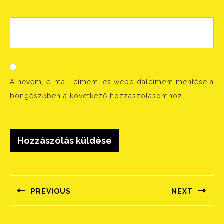
A nevem, e-mail-címem, és weboldalcímem mentése a
böngészőben a következő hozzászólásomhoz.
Bejegyzés
navigáció
PREVIOUS
NEXT
Előző
Következő
bejegyzés:
bejegyzés: