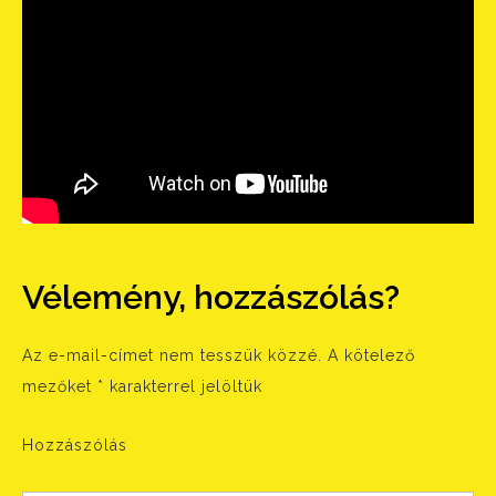
Vélemény, hozzászólás?
Az e-mail-címet nem tesszük közzé.
A kötelező
mezőket
*
karakterrel jelöltük
Hozzászólás