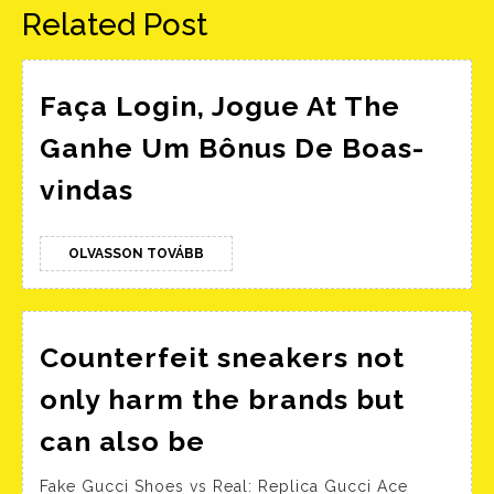
Related Post
Faça Login, Jogue At The
Ganhe Um Bônus De Boas-
Faça
vindas
Login,
Jogue
OLVASSON
OLVASSON TOVÁBB
At
TOVÁBB
The
Ganhe
Counterfeit sneakers not
Um
only harm the brands but
Bônus
Counterfeit
can also be
De
sneakers
Boas-
Fake Gucci Shoes vs Real: Replica Gucci Ace