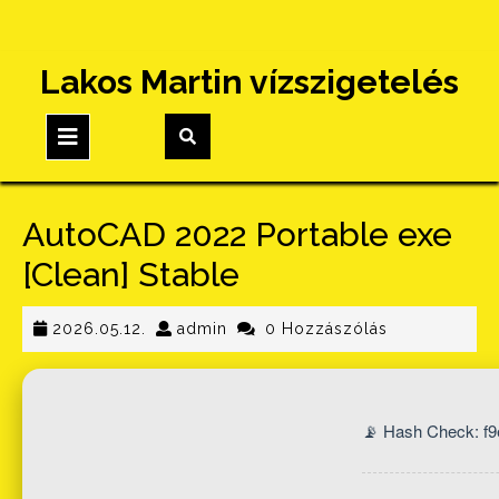
Skip
Lakos Martin vízszigetelés
to
content
Open
Button
AutoCAD 2022 Portable exe
[Clean] Stable
2026.05.12.
admin
2026.05.12.
admin
0 Hozzászólás
📡 Hash Check: f