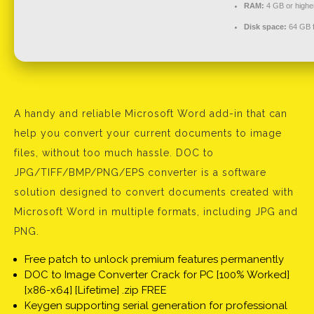
RAM:
4 GB or highe
Disk space:
64 GB fo
A handy and reliable Microsoft Word add-in that can
help you convert your current documents to image
files, without too much hassle. DOC to
JPG/TIFF/BMP/PNG/EPS converter is a software
solution designed to convert documents created with
Microsoft Word in multiple formats, including JPG and
PNG.
Free patch to unlock premium features permanently
DOC to Image Converter Crack for PC [100% Worked]
[x86-x64] [Lifetime] .zip FREE
Keygen supporting serial generation for professional