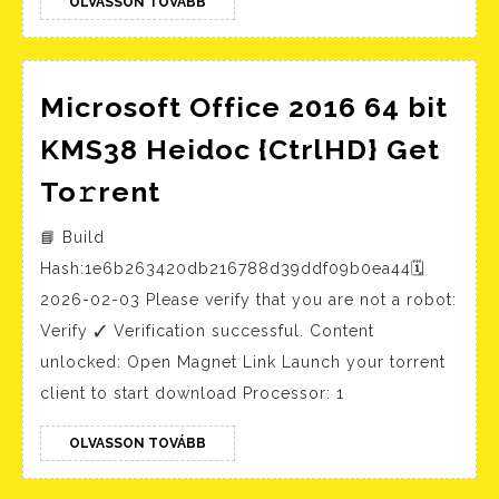
OLVASSON
OLVASSON TOVÁBB
TOVÁBB
Microsoft Office 2016 64 bit
KMS38 Heidoc {CtrlHD} Get
Microsoft
To𝚛rent
Office
📘 Build
2016
Hash:1e6b263420db216788d39ddf09b0ea44🗓
64
2026-02-03 Please verify that you are not a robot:
bit
Verify ✓ Verification successful. Content
KMS38
unlocked: Open Magnet Link Launch your torrent
Heidoc
client to start download Processor: 1
{CtrlHD}
Get
OLVASSON
OLVASSON TOVÁBB
TOVÁBB
To𝚛rent