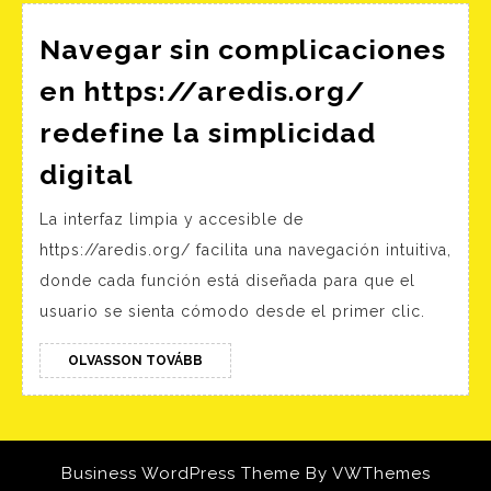
Navegar sin complicaciones
en https://aredis.org/
redefine la simplicidad
Navegar
digital
sin
La interfaz limpia y accesible de
complicaciones
https://aredis.org/ facilita una navegación intuitiva,
en
donde cada función está diseñada para que el
https://aredis.org/
usuario se sienta cómodo desde el primer clic.
redefine
la
OLVASSON
OLVASSON TOVÁBB
TOVÁBB
simplicidad
digital
Business WordPress Theme
By VWThemes