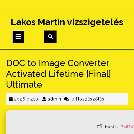
Skip
Lakos Martin vízszigetelés
to
content
Open
Button
DOC to Image Converter
Activated Lifetime [Final]
Ultimate
2026.05.10.
admin
2026.05.10.
admin
0 Hozzászólás
🗂 Hash:
7c65e