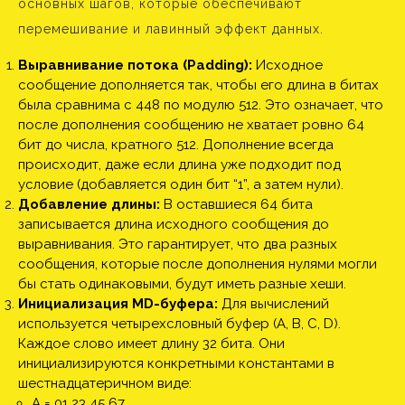
основных шагов, которые обеспечивают
перемешивание и лавинный эффект данных.
Выравнивание потока (Padding):
Исходное
сообщение дополняется так, чтобы его длина в битах
была сравнима с 448 по модулю 512. Это означает, что
после дополнения сообщению не хватает ровно 64
бит до числа, кратного 512. Дополнение всегда
происходит, даже если длина уже подходит под
условие (добавляется один бит “1”, а затем нули).
Добавление длины:
В оставшиеся 64 бита
записывается длина исходного сообщения до
выравнивания. Это гарантирует, что два разных
сообщения, которые после дополнения нулями могли
бы стать одинаковыми, будут иметь разные хеши.
Инициализация MD-буфера:
Для вычислений
используется четырехсловный буфер (A, B, C, D).
Каждое слово имеет длину 32 бита. Они
инициализируются конкретными константами в
шестнадцатеричном виде:
A = 01 23 45 67