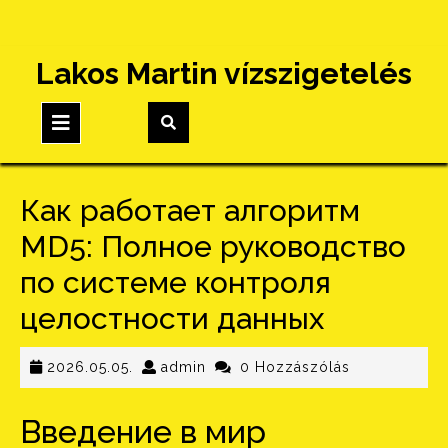
Skip
Lakos Martin vízszigetelés
to
content
Open
Button
Как работает алгоритм
MD5: Полное руководство
по системе контроля
целостности данных
2026.05.05.
admin
2026.05.05.
admin
0 Hozzászólás
Введение в мир