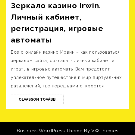
Зеркало казино Irwin.
Личный кабинет,
регистрация, игровые
Онлайн
автоматы
казино
Все о онлайн казино Ирвин – как пользоваться
Ирвин.
зеркалом сайта, создавать личный кабинет и
Зеркало
играть в игровые автоматы Вам предстоит
казино
увлекательное путешествие в мир виртуальных
Irwin.
развлечений, где перед вами откроется
Личный
кабинет,
OLVASSON
OLVASSON TOVÁBB
TOVÁBB
регистрация,
игровые
автоматы
Business WordPress Theme
By VWThemes