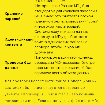
его с оригиналом.
(Исторически) Раньше MD5 был
стандартом для хранения паролей в
Хранение
БД. Сейчас это считается плохой
паролей
практикой без использования “соли”
и многократных итераций.
Системы дедупликации данных
используют MD5 для быстрого
Идентификация
поиска одинаковых файлов на
контента
сервере, чтобы не хранить
дубликаты.
При синхронизации таблиц между
Проверка баз
серверами MD5 позволяет быстро
данных
сравнить состояние записей без
передачи всего объема данных.
Для проверки целостности файла в операционных
системах обычно используются встроенные
утилиты. Например, в Linux и macOS это команда
md5sum или md5. Если вы получили файл и его MD5