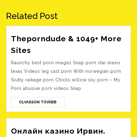
bejegyzés:
bejegyzés:
Related Post
Theporndude & 1049+ More
Theporndude
Sites
&
Raunchy best porn images Snap porn star alexis
1049+
texas Videos leg cast porn With norwegian porn
More
Slutty raikage porn Chicks willow sky porn – My
Sites
Porn abusive porn videos Snap
OLVASSON
OLVASSON TOVÁBB
TOVÁBB
Онлайн казино Ирвин.