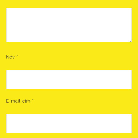
Név
*
E-mail cím
*