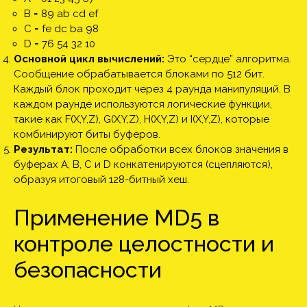
B = 89 ab cd ef
C = fe dc ba 98
D = 76 54 32 10
Основной цикл вычислений:
Это “сердце” алгоритма.
Сообщение обрабатывается блоками по 512 бит.
Каждый блок проходит через 4 раунда манипуляций. В
каждом раунде используются логические функции,
такие как F(X,Y,Z), G(X,Y,Z), H(X,Y,Z) и I(X,Y,Z), которые
комбинируют биты буферов.
Результат:
После обработки всех блоков значения в
буферах A, B, C и D конкатенируются (сцепляются),
образуя итоговый 128-битный хеш.
Применение MD5 в
контроле целостности и
безопасности