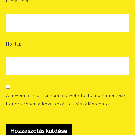
E-mail cím
*
Honlap
A nevem, e-mail-címem, és weboldalcímem mentése a
böngészőben a következő hozzászólásomhoz.