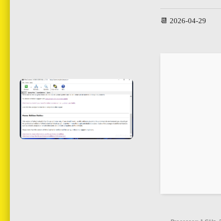
📆 2026-04-29