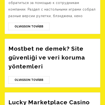
обратиться за помощью к сотрудникам
ресурс|
компании. Раздел с настольными играми собрал
веб-
разные версии рулетки, блэкджека, кено
сайт}
ᐉ
OLVASSON
OLVASSON TOVÁBB
TOVÁBB
Pinco
Casino
Mostbet ne demek? Site
Регистра
güvenliği ve veri koruma
Mostbet
yöntemleri
ne
demek?
OLVASSON
OLVASSON TOVÁBB
Site
TOVÁBB
güvenliği
ve
Lucky Marketplace Casino