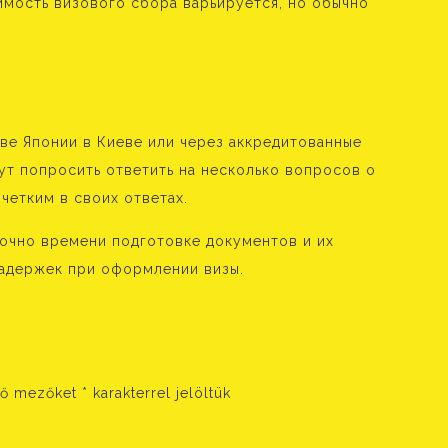
имость визового сбора варьируется, но обычно
ве Японии в Киеве или через аккредитованные
ут попросить ответить на несколько вопросов о
четким в своих ответах.
точно времени подготовке документов и их
задержек при оформлении визы.
ző mezőket
*
karakterrel jelöltük