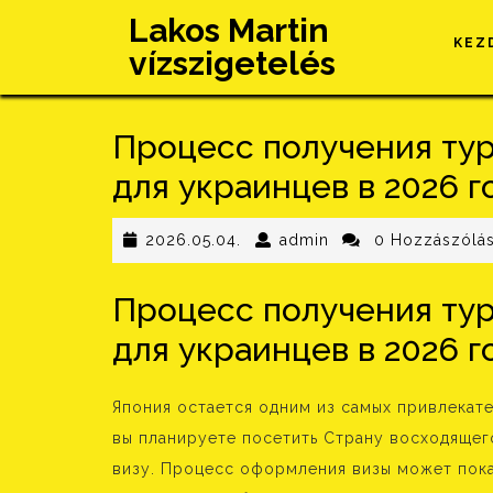
Skip
Lakos Martin
to
KEZ
vízszigetelés
content
Процесс получения ту
для украинцев в 2026 г
2026.05.04.
admin
2026.05.04.
admin
0 Hozzászólá
Процесс получения ту
для украинцев в 2026 г
Япония остается одним из самых привлекате
вы планируете посетить Страну восходящег
визу. Процесс оформления визы может пока