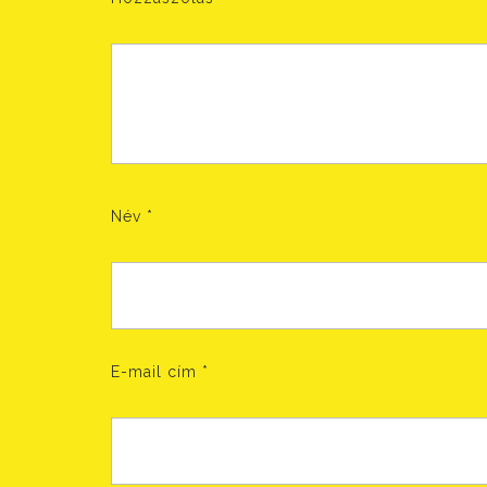
Név
*
E-mail cím
*