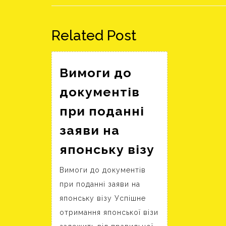
Előző
bejegyzés:
Related Post
Вимоги до
документів
при поданні
заяви на
Вимоги
японську візу
до
Вимоги до документів
документ
при поданні заяви на
при
японську візу Успішне
поданні
отримання японської візи
заяви