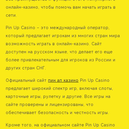
онлайн-казино, чтобы помочь вам начать играть в
сети.
Pin Up Casino – это международный оператор,
который предлагает игрокам из многих стран мира
возможность играть в онлайн-казино. Сайт
доступен на русском языке, что делает его еще
более привлекательным для игроков из России и
других стран СНГ.
Официальный сайт
пин ап казино
Pin Up Casino
предлагает широкий спектр игр, включая слоты,
карточные игры, рулетку и другие. Все игры на
сайте проверены и лицензированы, что
обеспечивает безопасность и честность игры.
Кроме того, на официальном сайте Pin Up Casino