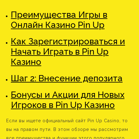
Преимущества Игры в
Онлайн Казино Pin Up
Как Зарегистрироваться и
Начать Играть в Pin Up
Казино
Шаг 2: Внесение депозита
Бонусы и Акции для Новых
Игроков в Pin Up Казино
Если вы ищете официальный сайт Pin Up Casino, то
вы на правом пути. В этом обзоре мы рассмотрим
все преимущества и функции этого популярного