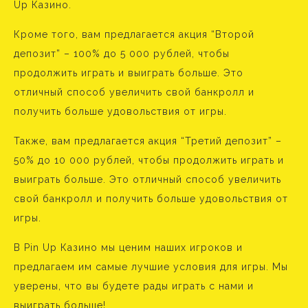
Up Казино.
Кроме того, вам предлагается акция “Второй
депозит” – 100% до 5 000 рублей, чтобы
продолжить играть и выиграть больше. Это
отличный способ увеличить свой банкролл и
получить больше удовольствия от игры.
Также, вам предлагается акция “Третий депозит” –
50% до 10 000 рублей, чтобы продолжить играть и
выиграть больше. Это отличный способ увеличить
свой банкролл и получить больше удовольствия от
игры.
В Pin Up Казино мы ценим наших игроков и
предлагаем им самые лучшие условия для игры. Мы
уверены, что вы будете рады играть с нами и
выиграть больше!