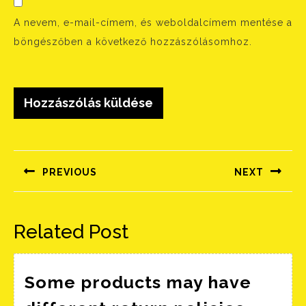
A nevem, e-mail-címem, és weboldalcímem mentése a
böngészőben a következő hozzászólásomhoz.
Bejegyzés
navigáció
PREVIOUS
NEXT
Előző
Következő
bejegyzés:
bejegyzés:
Related Post
Some products may have
Some