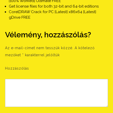
[100% Worked] Ultimate FREE
Get license files for both 32-bit and 64-bit editions
CorelDRAW Crack for PC [Latest] x86x64 [Latest]
gDrive FREE
Vélemény, hozzászólás?
Az e-mail-címet nem tesszük közzé.
A kötelező
mezőket
*
karakterrel jelöltük
Hozzászólás