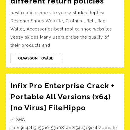
different return policies
produc
best replica shoe site yeezy sludes Replica
may
Designer Shoes Website, Clothing, Belt, Bag,
have
Wallet, Accessories best replica shoe websites
differ
yeezy skides Many users praise the quality of
return
their products and
policie
OLVASSON
OLVASSON TOVÁBB
TOVÁBB
Infix Pro Enterprise Crack +
Portable All Versions (x64)
Infix
[no Virus] FileHippo
Pro
🔗 SHA
Enterprise
sum:9c42b3e55a0153a0814b2f54e3e9eab2Update