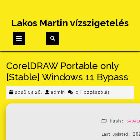
Skip
Lakos Martin vízszigetelés
to
content
Open
Button
CorelDRAW Portable only
[Stable] Windows 11 Bypass
2026.04.26.
admin
2026.04.26.
admin
0 Hozzászólás
🗂 Hash:
54041
202
Last Updated: