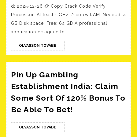
Crack
d: 2025-12-26 📋 Copy Crack Code Verify
+
Processor: At least 1 GHz, 2 cores RAM: Needed: 4
Portable
GB Disk space: Free: 64 GB A professional
All
application designed to
Versions
OLVASSON
(x64)
OLVASSON TOVÁBB
TOVÁBB
[no
Virus]
Pin Up Gambling
FileHippo
Establishment India: Claim
Some Sort Of 120% Bonus To
Pin
Be Able To Bet!
Up
Gambling
OLVASSON
OLVASSON TOVÁBB
TOVÁBB
Establishment