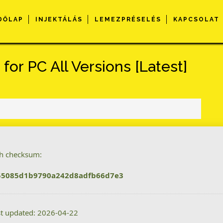
DŐLAP
INJEKTÁLÁS
LEMEZPRÉSELÉS
KAPCSOLAT
for PC All Versions [Latest]
s
sh checksum:
55085d1b9790a242d8adfb66d7e3
st updated: 2026-04-22