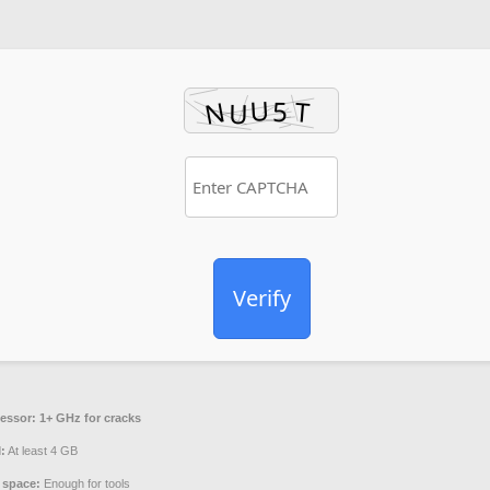
Verify
essor:
1+ GHz for cracks
:
At least 4 GB
 space:
Enough for tools