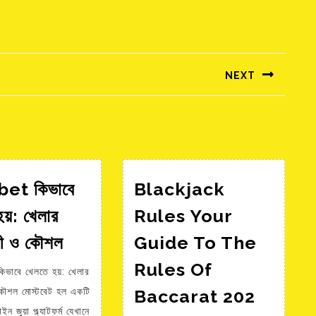
NEXT
Következő
bejegyzés:
et কিভাবে
Blackjack
য়: খেলার
Rules Your
mostbet
লী ও কৌশল
Guide To The
কিভাবে
Rules Of
াবে খেলতে হয়: খেলার
খেলতে
Blackj
কৌশল মোস্টবেট হল একটি
Baccarat 202
হয়:
Rules
ন জুয়া প্ল্যাটফর্ম যেখানে