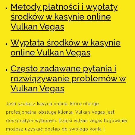
Metody płatności i wypłaty
środków w kasynie online
Vulkan Vegas
Wypłata środków w kasynie
online Vulkan Vegas
Często zadawane pytania i
rozwiązywanie problemów w
Vulkan Vegas
Jeśli szukasz kasyna online, które oferuje
profesjonalną obsługę klienta, Vulkan Vegas jest
doskonałym wyborem. Dzięki vulkan vegas logowanie,
możesz uzyskać dostęp do swojego konta i