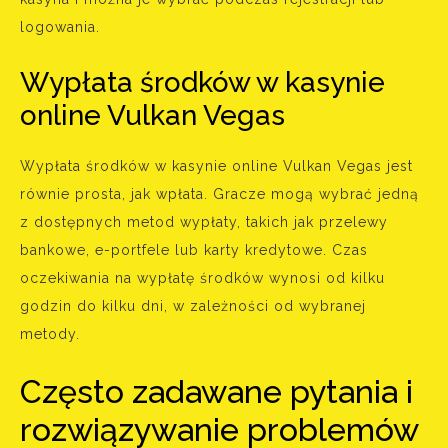
logowania.
Wypłata środków w kasynie
online Vulkan Vegas
Wypłata środków w kasynie online Vulkan Vegas jest
równie prosta, jak wpłata. Gracze mogą wybrać jedną
z dostępnych metod wypłaty, takich jak przelewy
bankowe, e-portfele lub karty kredytowe. Czas
oczekiwania na wypłatę środków wynosi od kilku
godzin do kilku dni, w zależności od wybranej
metody.
Często zadawane pytania i
rozwiązywanie problemów