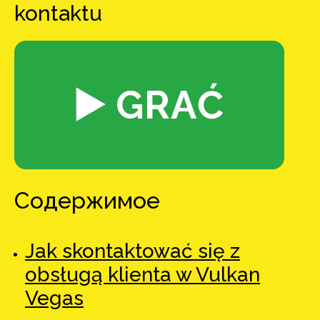
kontaktu
▶️ GRAĆ
Содержимое
Jak skontaktować się z
obsługą klienta w Vulkan
Vegas