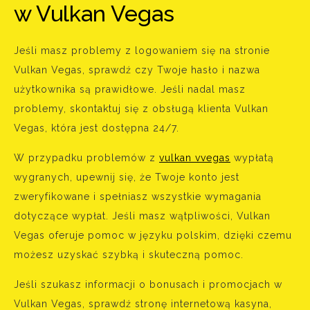
w Vulkan Vegas
Jeśli masz problemy z logowaniem się na stronie
Vulkan Vegas, sprawdź czy Twoje hasło i nazwa
użytkownika są prawidłowe. Jeśli nadal masz
problemy, skontaktuj się z obsługą klienta Vulkan
Vegas, która jest dostępna 24/7.
W przypadku problemów z
vulkan vvegas
wypłatą
wygranych, upewnij się, że Twoje konto jest
zweryfikowane i spełniasz wszystkie wymagania
dotyczące wypłat. Jeśli masz wątpliwości, Vulkan
Vegas oferuje pomoc w języku polskim, dzięki czemu
możesz uzyskać szybką i skuteczną pomoc.
Jeśli szukasz informacji o bonusach i promocjach w
Vulkan Vegas, sprawdź stronę internetową kasyna,