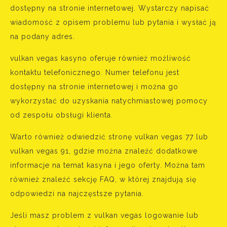
dostępny na stronie internetowej. Wystarczy napisać
wiadomość z opisem problemu lub pytania i wysłać ją
na podany adres.
vulkan vegas kasyno oferuje również możliwość
kontaktu telefonicznego. Numer telefonu jest
dostępny na stronie internetowej i można go
wykorzystać do uzyskania natychmiastowej pomocy
od zespołu obsługi klienta.
Warto również odwiedzić stronę vulkan vegas 77 lub
vulkan vegas 91, gdzie można znaleźć dodatkowe
informacje na temat kasyna i jego oferty. Można tam
również znaleźć sekcję FAQ, w której znajdują się
odpowiedzi na najczęstsze pytania.
Jeśli masz problem z vulkan vegas logowanie lub