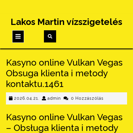
Skip
Lakos Martin vízszigetelés
to
content
Open
Button
Kasyno online Vulkan Vegas
Obsuga klienta i metody
kontaktu.1461
2026.04.21.
admin
2026.04.21.
admin
0 Hozzászólás
Kasyno online Vulkan Vegas
– Obsługa klienta i metody