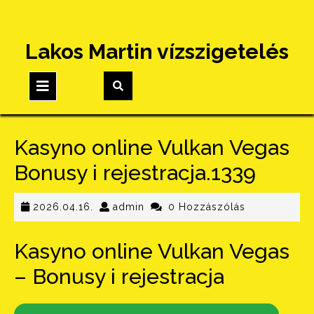
Skip
Lakos Martin vízszigetelés
to
content
Open
Button
Kasyno online Vulkan Vegas
Bonusy i rejestracja.1339
2026.04.16.
admin
2026.04.16.
admin
0 Hozzászólás
Kasyno online Vulkan Vegas
– Bonusy i rejestracja