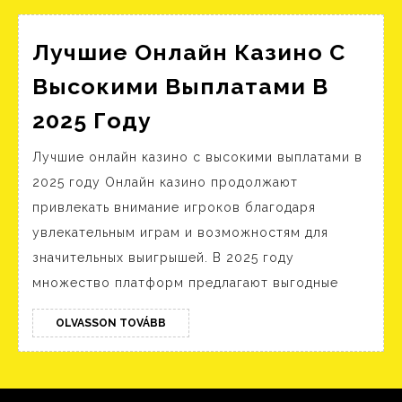
трансляци
Лучшие Онлайн Казино С
Высокими Выплатами В
Лучшие
2025 Году
Онлайн
Лучшие онлайн казино с высокими выплатами в
Казино
2025 году Онлайн казино продолжают
С
привлекать внимание игроков благодаря
Высокими
увлекательным играм и возможностям для
Выплатами
значительных выигрышей. В 2025 году
В
множество платформ предлагают выгодные
2025
Году
OLVASSON
OLVASSON TOVÁBB
TOVÁBB