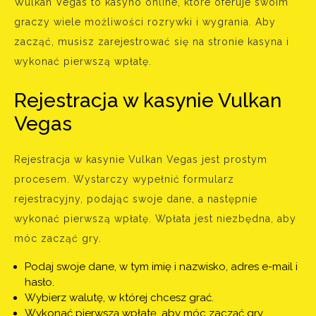
Wulkan Vegas to kasyno online, które oferuje swoim
graczy wiele możliwości rozrywki i wygrania. Aby
zacząć, musisz zarejestrować się na stronie kasyna i
wykonać pierwszą wpłatę.
Rejestracja w kasynie Vulkan
Vegas
Rejestracja w kasynie Vulkan Vegas jest prostym
procesem. Wystarczy wypełnić formularz
rejestracyjny, podając swoje dane, a następnie
wykonać pierwszą wpłatę. Wpłata jest niezbędna, aby
móc zacząć gry.
Podaj swoje dane, w tym imię i nazwisko, adres e-mail i
hasło.
Wybierz walutę, w której chcesz grać.
Wykonać pierwszą wpłatę, aby móc zacząć gry.