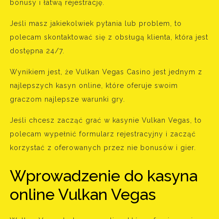
bonusy i łatwą rejestrację.
Jeśli masz jakiekolwiek pytania lub problem, to
polecam skontaktować się z obsługą klienta, która jest
dostępna 24/7.
Wynikiem jest, że Vulkan Vegas Casino jest jednym z
najlepszych kasyn online, które oferuje swoim
graczom najlepsze warunki gry.
Jeśli chcesz zacząć grać w kasynie Vulkan Vegas, to
polecam wypełnić formularz rejestracyjny i zacząć
korzystać z oferowanych przez nie bonusów i gier.
Wprowadzenie do kasyna
online Vulkan Vegas