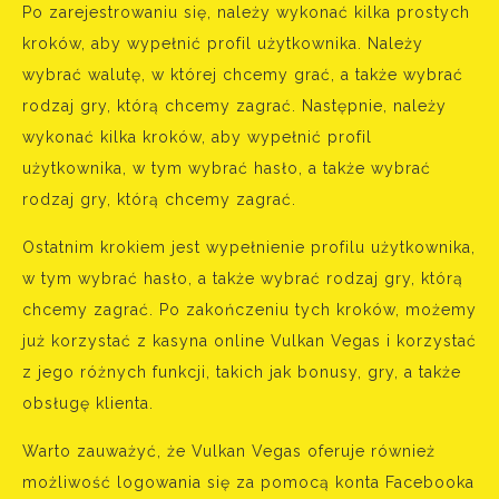
Po zarejestrowaniu się, należy wykonać kilka prostych
kroków, aby wypełnić profil użytkownika. Należy
wybrać walutę, w której chcemy grać, a także wybrać
rodzaj gry, którą chcemy zagrać. Następnie, należy
wykonać kilka kroków, aby wypełnić profil
użytkownika, w tym wybrać hasło, a także wybrać
rodzaj gry, którą chcemy zagrać.
Ostatnim krokiem jest wypełnienie profilu użytkownika,
w tym wybrać hasło, a także wybrać rodzaj gry, którą
chcemy zagrać. Po zakończeniu tych kroków, możemy
już korzystać z kasyna online Vulkan Vegas i korzystać
z jego różnych funkcji, takich jak bonusy, gry, a także
obsługę klienta.
Warto zauważyć, że Vulkan Vegas oferuje również
możliwość logowania się za pomocą konta Facebooka