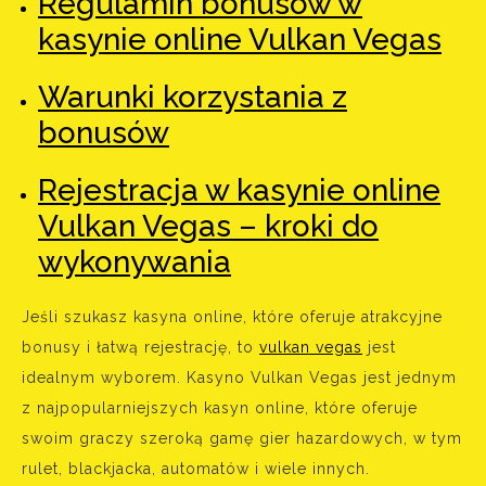
Regulamin bonusów w
kasynie online Vulkan Vegas
Warunki korzystania z
bonusów
Rejestracja w kasynie online
Vulkan Vegas – kroki do
wykonywania
Jeśli szukasz kasyna online, które oferuje atrakcyjne
bonusy i łatwą rejestrację, to
vulkan vegas
jest
idealnym wyborem. Kasyno Vulkan Vegas jest jednym
z najpopularniejszych kasyn online, które oferuje
swoim graczy szeroką gamę gier hazardowych, w tym
rulet, blackjacka, automatów i wiele innych.