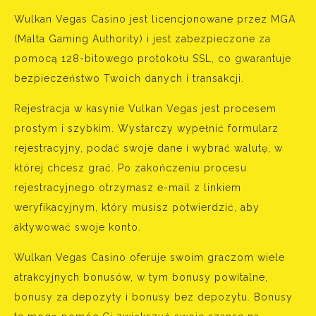
Wulkan Vegas Casino jest licencjonowane przez MGA
(Malta Gaming Authority) i jest zabezpieczone za
pomocą 128-bitowego protokołu SSL, co gwarantuje
bezpieczeństwo Twoich danych i transakcji.
Rejestracja w kasynie Vulkan Vegas jest procesem
prostym i szybkim. Wystarczy wypełnić formularz
rejestracyjny, podać swoje dane i wybrać walutę, w
której chcesz grać. Po zakończeniu procesu
rejestracyjnego otrzymasz e-mail z linkiem
weryfikacyjnym, który musisz potwierdzić, aby
aktywować swoje konto.
Wulkan Vegas Casino oferuje swoim graczom wiele
atrakcyjnych bonusów, w tym bonusy powitalne,
bonusy za depozyty i bonusy bez depozytu. Bonusy