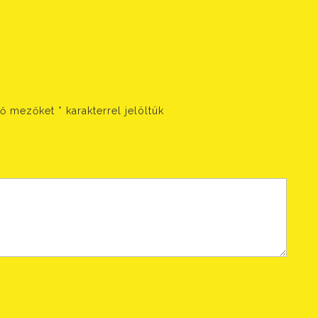
ző mezőket
*
karakterrel jelöltük