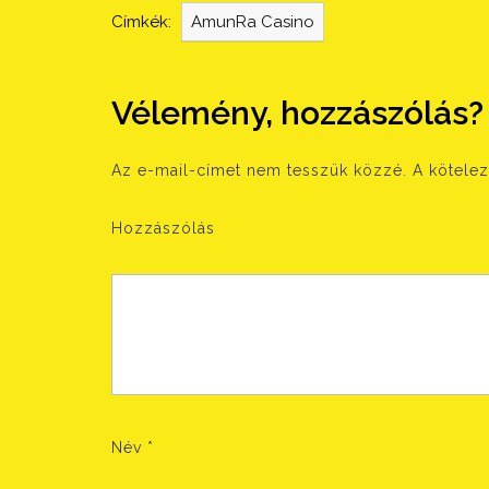
Címkék:
AmunRa Casino
Vélemény, hozzászólás?
Az e-mail-címet nem tesszük közzé.
A kötele
Hozzászólás
Név
*