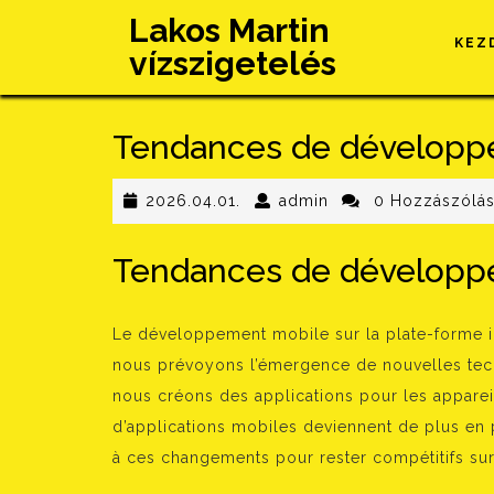
Skip
Lakos Martin
to
KEZ
vízszigetelés
content
Tendances de développ
2026.04.01.
admin
2026.04.01.
admin
0 Hozzászólá
Tendances de développ
Le développement mobile sur la plate-forme i
nous prévoyons l’émergence de nouvelles tec
nous créons des applications pour les appare
d’applications mobiles deviennent de plus en 
à ces changements pour rester compétitifs sur