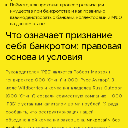
Поймете, как проходит процесс реализации
имущества при банкротстве и как правильно
взаимодействовать с банками, коллекторами и МФО
на данном этапе.
Что означает признание
себя банкротом: правовая
основа и условия
Руководителем ‘РВБ’ является Роберт Мирзоян –
гендиректор ООО ‘Стинн’ и ООО ‘Русс Аутдор’. В
июле Wildberries и компания-владелец Russ Outdoor
(ООО ‘Стинн’) создали совместную компанию – ООО
‘РВБ’ с уставным капиталом 20 млн рублей. ‘Я рада
сообщить, что реструктуризация нашей
объединенной компании завершена,
микрозайм без
дзвінків
и мы теперь готовы к новым проектам’, –