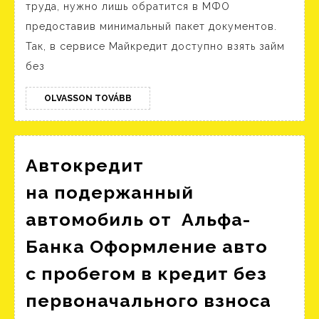
труда, нужно лишь обратится в МФО
доходах
предоставив минимальный пакет документов.
в
Так, в сервисе Майкредит доступно взять займ
Новой
без
Одессе,
подобрать
OLVASSON
OLVASSON TOVÁBB
TOVÁBB
кредит
без
Автокредит
подтверждения
дохода
на подержанный
среди
автомобиль от ️ Альфа-
1
Банка Оформление авто
предложения
с пробегом в кредит без
банков
Авто
первоначального взноса
на п