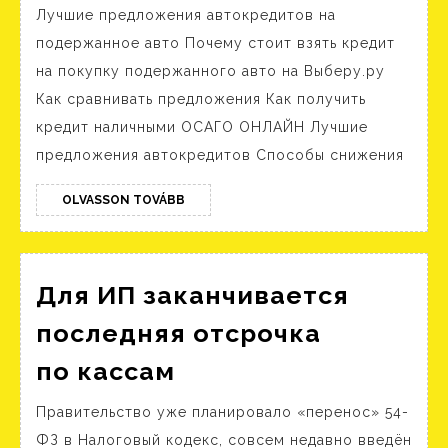
Лучшие предложения автокредитов на
авто
подержанное авто Почему стоит взять кредит
от ️
на покупку подержанного авто на Выберу.ру
Альф
Как сравнивать предложения Как получить
Банк
кредит наличными ОСАГО ОНЛАЙН Лучшие
Офо
предложения автокредитов Способы снижения
авто
OLVASSON
с пр
OLVASSON TOVÁBB
TOVÁBB
в кр
без
Для ИП заканчивается
перв
взно
последняя отсрочка
Для ИП
по кассам
заканчивается
Правительство уже планировало «перенос» 54-
последняя
ФЗ в Налоговый кодекс, совсем недавно введён