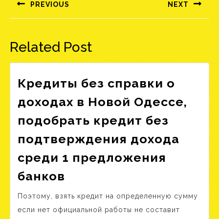
navigáció
PREVIOUS
NEXT
Előző
Következő
bejegyzés:
bejegyzés:
Related Post
Кредиты без справки о
доходах в Новой Одессе,
подобрать кредит без
подтверждения дохода
среди 1 предложения
Кредиты
банков
без
Поэтому, взять кредит на определенную сумму
справки
если нет официальной работы не составит
о