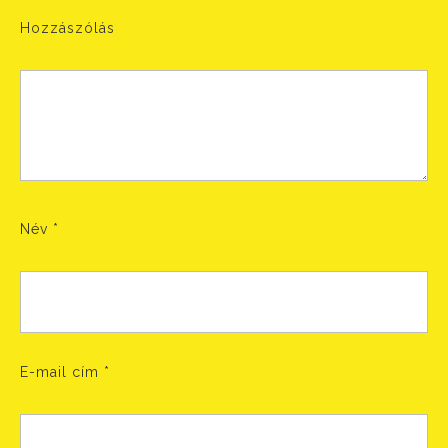
Hozzászólás
Név
*
E-mail cím
*