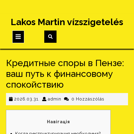
Skip
Lakos Martin vízszigetelés
to
content
Open
Button
Кредитные споры в Пензе:
ваш путь к финансовому
спокойствию
2026.03.31.
admin
2026.03.31.
admin
0 Hozzászólás
Навігація
Когда реструктуризация необходима?