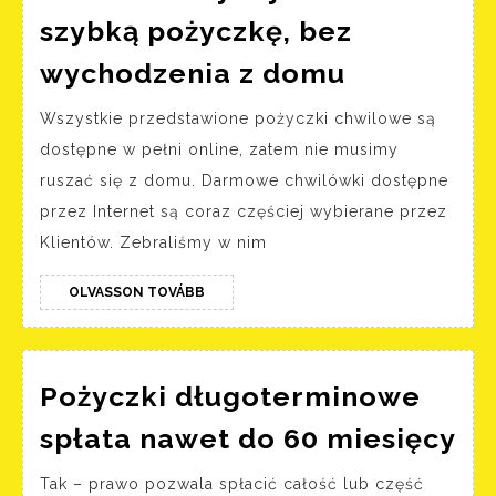
szybką pożyczkę, bez
Chwilówki
wychodzenia z domu
Tychy
Wszystkie przedstawione pożyczki chwilowe są
Weź
dostępne w pełni online, zatem nie musimy
szybką
ruszać się z domu. Darmowe chwilówki dostępne
pożyczkę,
przez Internet są coraz częściej wybierane przez
bez
Klientów. Zebraliśmy w nim
wychodze
z
OLVASSON
OLVASSON TOVÁBB
TOVÁBB
domu
Pożyczki długoterminowe
Po
spłata nawet do 60 miesięcy
dł
Tak – prawo pozwala spłacić całość lub część