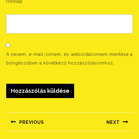
Honlap
A nevem, e-mail-címem, és weboldalcímem mentése a
böngészőben a következő hozzászólásomhoz.
Bejegyzés
navigáció
PREVIOUS
NEXT
Előző
Következő
bejegyzés:
bejegyzés: