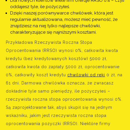
Dla nowych klientów wiele firm oferuje RRSO 0% – czyli
oddajesz tyle, ile pożyczyłeś.
Dzięki naszej porównywarce chwilówek, która jest
regularnie aktualizowana, możesz mieć pewność, że
znajdziesz na niej tylko najlepsze chwilówki,
charakteryzujące się najniższymi kosztami.
Przykładowa Rzeczywista Roczna Stopa
Oprocentowania (RRSO) wynosi 0%, całkowita kwota
kredytu (bez kredytowanych kosztów) 5000 zł,
całkowita kwota do zapłaty 5000 zł, oprocentowanie
0%, całkowity koszt kredytu
chwilowki od reki
0 zł, na
61 dni. Darmowa chwilówka oznacza, że zwracasz
dokładnie tyle samo pieniędzy, ile pożyczyłeś –
rzeczywista roczna stopa oprocentowania wynosi 0%.
Są zaprojektowane tak, abyś skupił się na jednym
wskaźniku, jakim jest rzeczywista roczna stopa
oprocentowania pożyczki (RRSO). Niektóre firmy