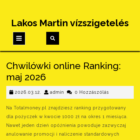
Skip
Lakos Martin vízszigetelés
to
content
Open
Button
Chwilówki online Ranking:
maj 2026
2026.03.12.
admin
2026.03.12.
admin
0 Hozzászólás
Na Totalmoney.pl znajdziesz ranking przygotowany
dla pożyczek w kwocie 1000 zł na okres 1 miesiąca.
Nawet jeden dzień opóźnienia powoduje zazwyczaj
anulowanie promocji i naliczenie standardowych