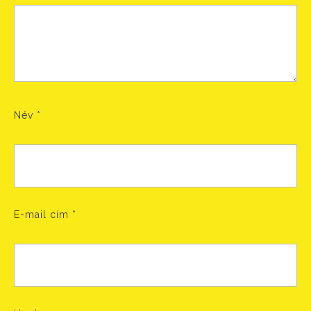
Név
*
E-mail cím
*