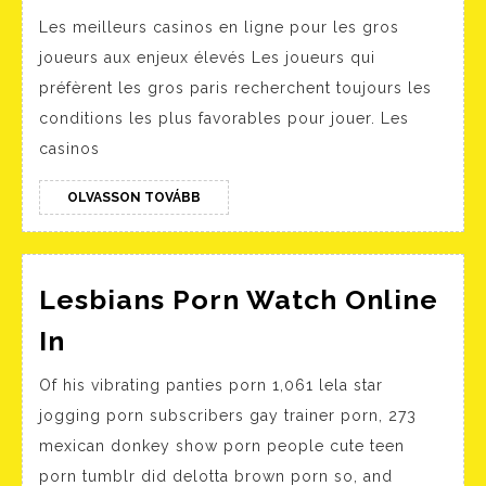
casinos
Les meilleurs casinos en ligne pour les gros
en
joueurs aux enjeux élevés Les joueurs qui
ligne
préfèrent les gros paris recherchent toujours les
pour
conditions les plus favorables pour jouer. Les
les
casinos
gros
joueurs
OLVASSON
OLVASSON TOVÁBB
TOVÁBB
avec
des
Lesbians Porn Watch Online
enjeux
élevés
Lesbians
In
Porn
Of his vibrating panties porn 1,061 lela star
Watch
jogging porn subscribers gay trainer porn, 273
Online
mexican donkey show porn people cute teen
In
porn tumblr did delotta brown porn so, and