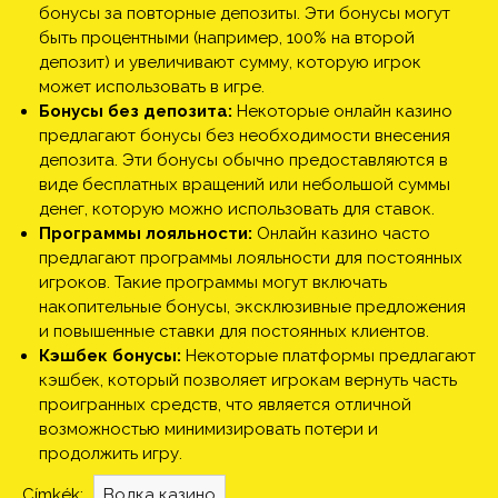
бонусы за повторные депозиты. Эти бонусы могут
быть процентными (например, 100% на второй
депозит) и увеличивают сумму, которую игрок
может использовать в игре.
Бонусы без депозита:
Некоторые онлайн казино
предлагают бонусы без необходимости внесения
депозита. Эти бонусы обычно предоставляются в
виде бесплатных вращений или небольшой суммы
денег, которую можно использовать для ставок.
Программы лояльности:
Онлайн казино часто
предлагают программы лояльности для постоянных
игроков. Такие программы могут включать
накопительные бонусы, эксклюзивные предложения
и повышенные ставки для постоянных клиентов.
Кэшбек бонусы:
Некоторые платформы предлагают
кэшбек, который позволяет игрокам вернуть часть
проигранных средств, что является отличной
возможностью минимизировать потери и
продолжить игру.
Címkék:
Водка казино