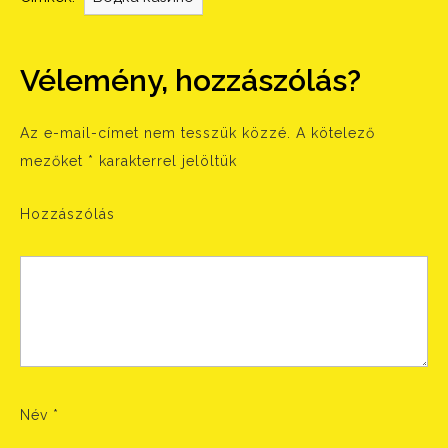
Vélemény, hozzászólás?
Az e-mail-címet nem tesszük közzé.
A kötelező
mezőket
*
karakterrel jelöltük
Hozzászólás
Név
*