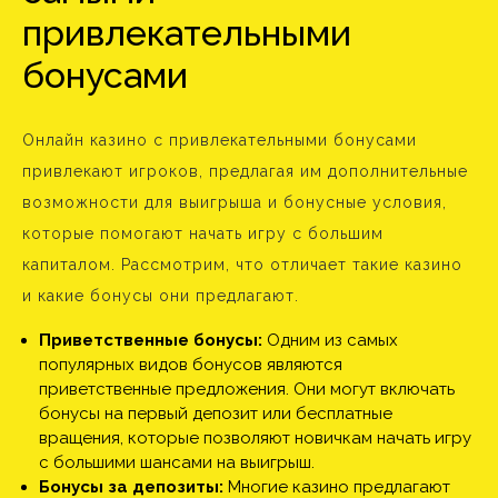
привлекательными
бонусами
Онлайн казино с привлекательными бонусами
привлекают игроков, предлагая им дополнительные
возможности для выигрыша и бонусные условия,
которые помогают начать игру с большим
капиталом. Рассмотрим, что отличает такие казино
и какие бонусы они предлагают.
Приветственные бонусы:
Одним из самых
популярных видов бонусов являются
приветственные предложения. Они могут включать
бонусы на первый депозит или бесплатные
вращения, которые позволяют новичкам начать игру
с большими шансами на выигрыш.
Бонусы за депозиты:
Многие казино предлагают