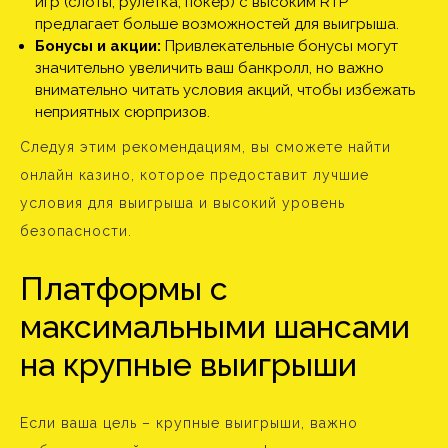
игр (слоты, рулетка, покер) с высоким RTP
предлагает больше возможностей для выигрыша.
Бонусы и акции:
Привлекательные бонусы могут
значительно увеличить ваш банкролл, но важно
внимательно читать условия акций, чтобы избежать
неприятных сюрпризов.
Следуя этим рекомендациям, вы сможете найти
онлайн казино, которое предоставит лучшие
условия для выигрыша и высокий уровень
безопасности.
Платформы с
максимальными шансами
на крупные выигрыши
Если ваша цель – крупные выигрыши, важно