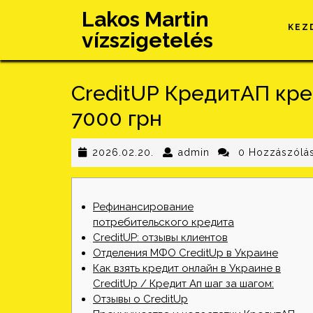
Skip
Lakos Martin
to
KEZ
vízszigetelés
content
CreditUP КредитАП кре
7000 грн
2026.02.20.
admin
2026.02.20.
admin
0 Hozzászólá
Рефинансирование
потребительского кредита
CreditUP: отзывы клиентов
Отделения МФО CreditUp в Украине
Как взять кредит онлайн в Украине в
CreditUp / Кредит Ап шаг за шагом:
Отзывы о CreditUp