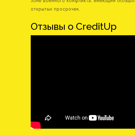
зоне военного конфликта, имеющим большое
открытых просрочек.
Отзывы о CreditUp