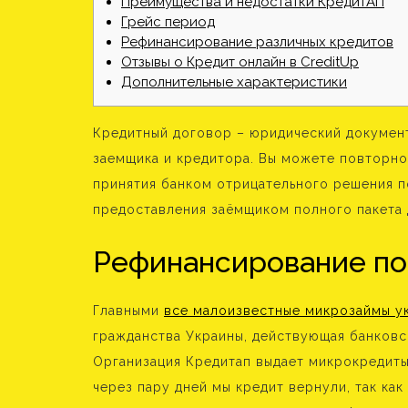
Преимущества и недостатки КредитАП
Грейс период
Рефинансирование различных кредитов
Отзывы о Кредит онлайн в CreditUp
Дополнительные характеристики
Кредитный договор – юридический докумен
заемщика и кредитора. Вы можете повторно 
принятия банком отрицательного решения по
предоставления заёмщиком полного пакета 
Рефинансирование по
Главными
все малоизвестные микрозаймы у
гражданства Украины, действующая банковс
Организация Кредитап выдает микрокредиты
через пару дней мы кредит вернули, так как