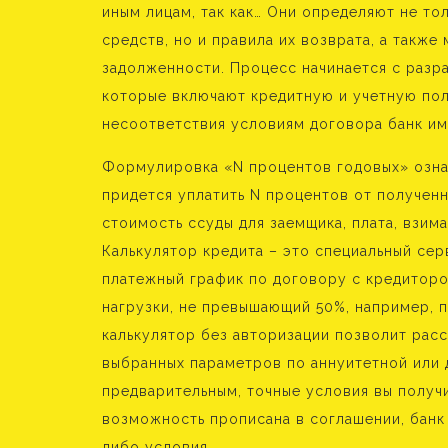
иным лицам, так как… Они определяют не то
средств, но и правила их возврата, а такж
задолженности. Процесс начинается с разр
которые включают кредитную и учетную пол
несоответствия условиям договора банк им
Формулировка «N процентов годовых» означ
придется уплатить N процентов от полученн
стоимость ссуды для заемщика, плата, взим
Калькулятор кредита – это специальный сер
платежный график по договору с кредиторо
нагрузки, не превышающий 50%, например, п
калькулятор без авторизации позволит расс
выбранных параметров по аннуитетной или 
предварительным, точные условия вы получ
возможность прописана в соглашении, банк
либо условия.