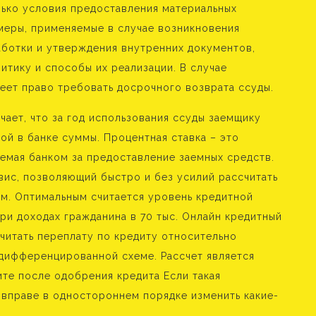
лько условия предоставления материальных
е меры, применяемые в случае возникновения
аботки и утверждения внутренних документов,
итику и способы их реализации. В случае
еет право требовать досрочного возврата ссуды.
ает, что за год использования ссуды заемщику
ой в банке суммы. Процентная ставка – это
аемая банком за предоставление заемных средств.
вис, позволяющий быстро и без усилий рассчитать
м. Оптимальным считается уровень кредитной
ри доходах гражданина в 70 тыс. Онлайн кредитный
читать переплату по кредиту относительно
дифференцированной схеме. Рассчет является
ите после одобрения кредита Если такая
 вправе в одностороннем порядке изменить какие-