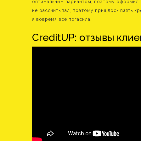
оптимальным вариантом, поэтому оформил к
не рассчитывал, поэтому пришлось взять кр
я вовремя все погасила.
CreditUP: отзывы кли