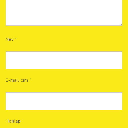
Név
*
E-mail cím
*
Honlap