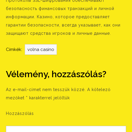
Протоколы SSL-шифрования обеспечивают
безопасность финансовых транзакций и личной
информации. Казино, которое предоставляет
гарантии безопасности, всегда указывает, как они
защищают средства игроков и личные данные.
Címkék:
volna casino
Vélemény, hozzászólás?
Az e-mail-címet nem tesszük közzé.
A kötelező
mezőket
*
karakterrel jelöltük
Hozzászólás