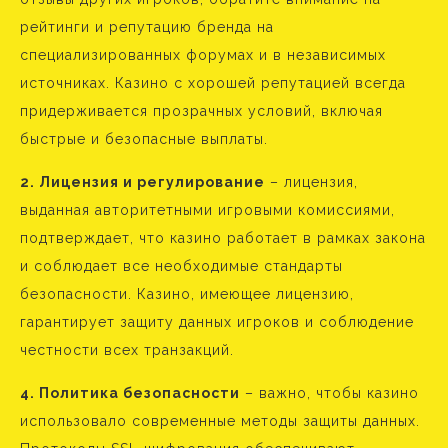
рейтинги и репутацию бренда на
специализированных форумах и в независимых
источниках. Казино с хорошей репутацией всегда
придерживается прозрачных условий, включая
быстрые и безопасные выплаты.
2. Лицензия и регулирование
– лицензия,
выданная авторитетными игровыми комиссиями,
подтверждает, что казино работает в рамках закона
и соблюдает все необходимые стандарты
безопасности. Казино, имеющее лицензию,
гарантирует защиту данных игроков и соблюдение
честности всех транзакций.
4. Политика безопасности
– важно, чтобы казино
использовало современные методы защиты данных.