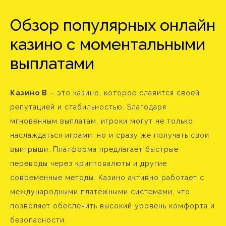
Обзор популярных онлайн
казино с моментальными
выплатами
Казино B
– это казино, которое славится своей
репутацией и стабильностью. Благодаря
мгновенным выплатам, игроки могут не только
наслаждаться играми, но и сразу же получать свои
выигрыши. Платформа предлагает быстрые
переводы через криптовалюты и другие
современные методы. Казино активно работает с
международными платёжными системами, что
позволяет обеспечить высокий уровень комфорта и
безопасности.