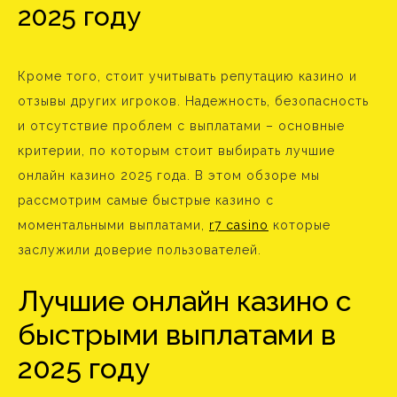
2025 году
Кроме того, стоит учитывать репутацию казино и
отзывы других игроков. Надежность, безопасность
и отсутствие проблем с выплатами – основные
критерии, по которым стоит выбирать лучшие
онлайн казино 2025 года. В этом обзоре мы
рассмотрим самые быстрые казино с
моментальными выплатами,
r7 casino
которые
заслужили доверие пользователей.
Лучшие онлайн казино с
быстрыми выплатами в
2025 году