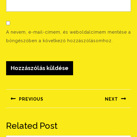
A nevem, e-mail-címem, és weboldalcímem mentése a
böngészőben a következő hozzászólásomhoz.
Bejegyzés
navigáció
PREVIOUS
NEXT
Előző
Következő
bejegyzés:
bejegyzés:
Related Post