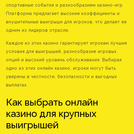
спортивные события и разнообразием казино-игр.
Платформа предлагает высокие коэффициенты и
внушительные выигрыши для игроков, что делает ее
одним из лидеров отрасли.
Каждое из этих казино гарантирует игрокам лучшие
условия для выигрышей, разнообразие игровых
опций и высокий уровень обслуживания. Выбирая
одно из этих онлайн казино, игроки могут быть
уверены в честности, безопасности и выгодных
выплатах.
Как выбрать онлайн
казино для крупных
выигрышей