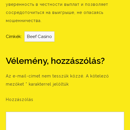
уверенность в честности выплат и позволяет
сосредоточиться на выигрыше, не опасаясь
мошенничества.
Címkék:
Beef Casino
Vélemény, hozzászólás?
Az e-mail-címet nem tesszük közzé.
A kötelező
mezőket
*
karakterrel jelöltük
Hozzászólás