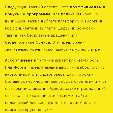
Следующий важный аспект – это
коэффициенты и
бонусные программы
. Для получения крупных
выигрышей важно выбрать платформу с высокими
коэффициентами выплат и щедрыми бонусами,
такими как бесплатные вращения или
бездепозитные бонусы. Эти предложения
значительно увеличивают шансы на успех в игре.
Ассортимент игр
также играет ключевую роль.
Платформы, предлагающие широкий выбор слотов,
настольных игр и видеопокера, дают игрокам
больше возможностей для выбора стратегии и игры
с высокими ставками. Разнообразие игровых опций
означает, что каждый игрок сможет найти
подходящий для себя формат с возможностью
выигрыша крупных сумм.