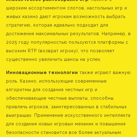
широким ассортиментом слотов, настольных игр и
живых казино дают игрокам возможность выбрать
стратегию, которая идеально подходит для
достижения максимальных результатов. Например, в
2025 году популярностью пользуются платформы с
высоким RTP (возврат игроку), что позволяет
существенно увеличить шансы на успех.
Инновационные технологии
также играют важную
роль. Казино, использующие современные
алгоритмы для создания честных игр и
обеспечивающие честные выплаты, способны
привлечь игроков, заинтересованных в стабильных
выигрышах. Применение искусственного интеллекта
для создания новых игровых механик и повышения
безопасности становится все более актуальным.