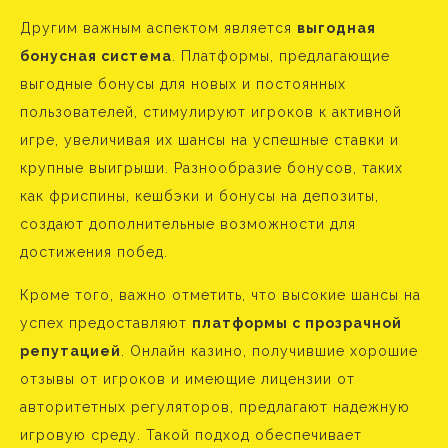
Другим важным аспектом является
выгодная
бонусная система
. Платформы, предлагающие
выгодные бонусы для новых и постоянных
пользователей, стимулируют игроков к активной
игре, увеличивая их шансы на успешные ставки и
крупные выигрыши. Разнообразие бонусов, таких
как фриспины, кешбэки и бонусы на депозиты,
создают дополнительные возможности для
достижения побед.
Кроме того, важно отметить, что высокие шансы на
успех предоставляют
платформы с прозрачной
репутацией
. Онлайн казино, получившие хорошие
отзывы от игроков и имеющие лицензии от
авторитетных регуляторов, предлагают надежную
игровую среду. Такой подход обеспечивает