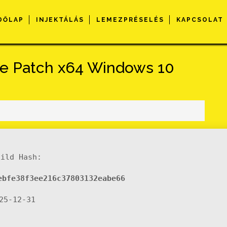
DŐLAP
INJEKTÁLÁS
LEMEZPRÉSELÉS
KAPCSOLAT
ble Patch x64 Windows 10
s
uild Hash:
ebfe38f3ee216c37803132eabe66
025-12-31