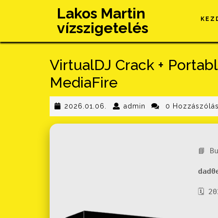
Skip
Lakos Martin
to
KEZ
vízszigetelés
content
VirtualDJ Crack + Porta
MediaFire
2026.01.06.
admin
2026.01.06.
admin
0 Hozzászólá
📘 B
dad0
🗓 2