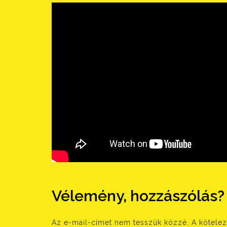
Vélemény, hozzászólás?
Az e-mail-címet nem tesszük közzé.
A kötele