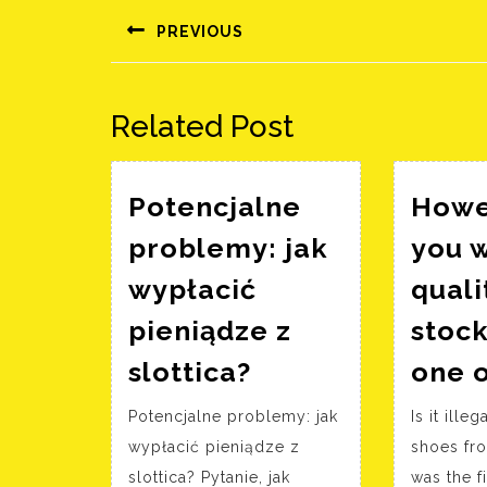
navigáció
PREVIOUS
Előző
bejegyzés:
Related Post
Potencjalne
Howev
problemy: jak
you 
wypłacić
quali
pieniądze z
stock
Potencjalne
slottica?
one 
problemy:
Potencjalne problemy: jak
Is it ille
jak
wypłacić pieniądze z
shoes fro
wypłacić
slottica? Pytanie, jak
was the fi