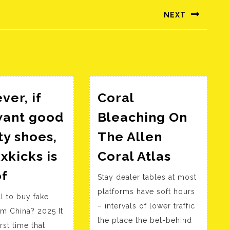
NEXT
Következő
bejegyzés:
er, if
Coral
want good
Bleaching On
ty shoes,
The Allen
Coral
xkicks is
Coral Atlas
Bleachi
However,
of
Stay dealer tables at most
On
if
platforms have soft hours
The
gal to buy fake
you
– intervals of lower traffic
Allen
m China? 2025 It
want
the place the bet-behind
rst time that
Coral