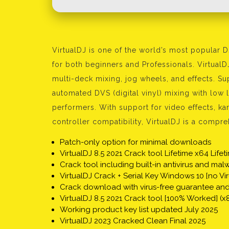
VirtualDJ is one of the world’s most popular DJ
for both beginners and Professionals. Virtual
multi-deck mixing, jog wheels, and effects. S
automated DVS (digital vinyl) mixing with low l
performers. With support for video effects, kar
controller compatibility, VirtualDJ is a compre
Patch-only option for minimal downloads
VirtualDJ 8.5 2021 Crack tool Lifetime x64 Lif
Crack tool including built-in antivirus and ma
VirtualDJ Crack + Serial Key Windows 10 [no Viru
Crack download with virus-free guarantee and 
VirtualDJ 8.5 2021 Crack tool [100% Worked] (x8
Working product key list updated July 2025
VirtualDJ 2023 Cracked Clean Final 2025