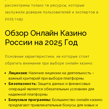
рассмотрены только те ресурсы, которые
заслужили доверие пользователей и экспертов в
2025 году.
Обзор Онлайн Казино
России на 2025 Год
Основные характеристики, на которые стоит
обратить внимание при выборе онлайн казино:
Лицензия:
Наличие лицензии на деятельность –
важный критерий при выборе платформы.
Безопасность:
Защита данных и финансовых
операций является обязательным условием для
надежной платформы.
Бонусные программы:
Большинство онлайн казино
предлагают привлекательные бонусы для новых и