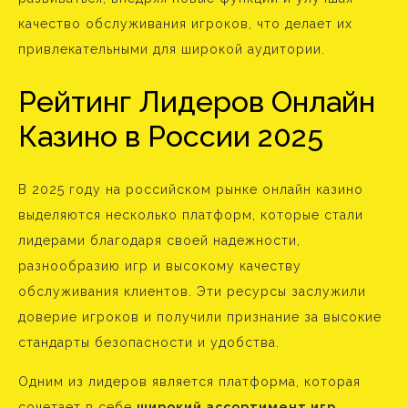
качество обслуживания игроков, что делает их
привлекательными для широкой аудитории.
Рейтинг Лидеров Онлайн
Казино в России 2025
В 2025 году на российском рынке онлайн казино
выделяются несколько платформ, которые стали
лидерами благодаря своей надежности,
разнообразию игр и высокому качеству
обслуживания клиентов. Эти ресурсы заслужили
доверие игроков и получили признание за высокие
стандарты безопасности и удобства.
Одним из лидеров является платформа, которая
сочетает в себе
широкий ассортимент игр
,