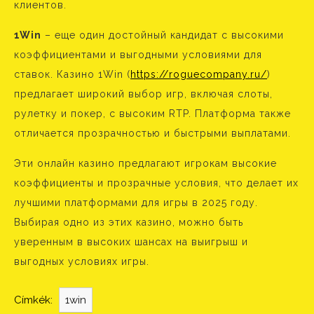
клиентов.
1Win
– еще один достойный кандидат с высокими
коэффициентами и выгодными условиями для
ставок. Казино 1Win (
https://roguecompany.ru/
)
предлагает широкий выбор игр, включая слоты,
рулетку и покер, с высоким RTP. Платформа также
отличается прозрачностью и быстрыми выплатами.
Эти онлайн казино предлагают игрокам высокие
коэффициенты и прозрачные условия, что делает их
лучшими платформами для игры в 2025 году.
Выбирая одно из этих казино, можно быть
уверенным в высоких шансах на выигрыш и
выгодных условиях игры.
Címkék:
1win