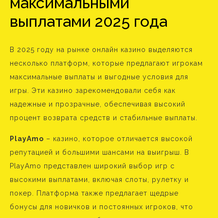
максимальными
выплатами 2025 года
В 2025 году на рынке онлайн казино выделяются
несколько платформ, которые предлагают игрокам
максимальные выплаты и выгодные условия для
игры. Эти казино зарекомендовали себя как
надежные и прозрачные, обеспечивая высокий
процент возврата средств и стабильные выплаты.
PlayAmo
– казино, которое отличается высокой
репутацией и большими шансами на выигрыш. В
PlayAmo представлен широкий выбор игр с
высокими выплатами, включая слоты, рулетку и
покер. Платформа также предлагает щедрые
бонусы для новичков и постоянных игроков, что