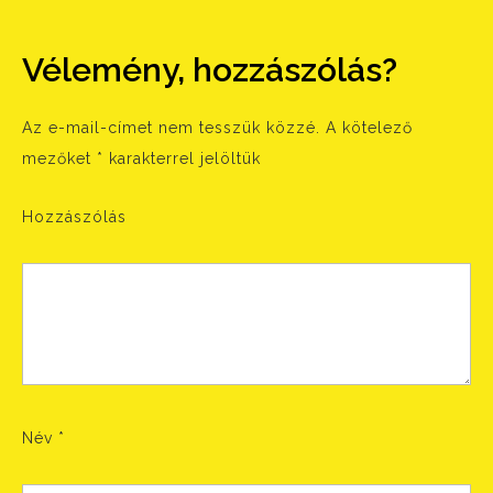
Vélemény, hozzászólás?
Az e-mail-címet nem tesszük közzé.
A kötelező
mezőket
*
karakterrel jelöltük
Hozzászólás
Név
*