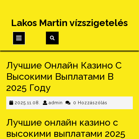
Skip
Lakos Martin vízszigetelés
to
content
Open
Button
Лучшие Онлайн Казино С
Высокими Выплатами В
2025 Году
2025.11.08.
admin
2025.11.08.
admin
0 Hozzászólás
Лучшие онлайн казино с
высокими выплатами 2025