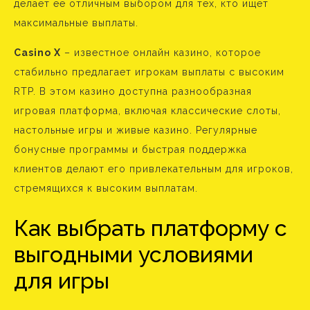
делает ее отличным выбором для тех, кто ищет
максимальные выплаты.
Casino X
– известное онлайн казино, которое
стабильно предлагает игрокам выплаты с высоким
RTP. В этом казино доступна разнообразная
игровая платформа, включая классические слоты,
настольные игры и живые казино. Регулярные
бонусные программы и быстрая поддержка
клиентов делают его привлекательным для игроков,
стремящихся к высоким выплатам.
Как выбрать платформу с
выгодными условиями
для игры