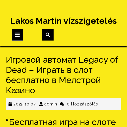
Skip
Lakos Martin vízszigetelés
to
content
Open
Button
Игровой автомат Legacy of
Dead – Играть в слот
бесплатно в Мелстрой
Казино
2025.10.07.
admin
2025.10.07.
admin
0 Hozzászólás
“Бесплатная игра на слоте