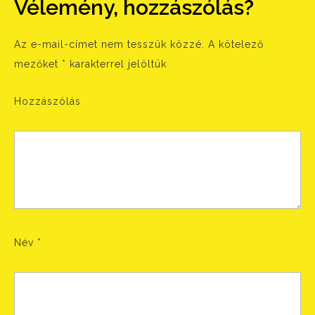
Vélemény, hozzászólás?
Az e-mail-címet nem tesszük közzé.
A kötelező
mezőket
*
karakterrel jelöltük
Hozzászólás
Név
*