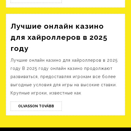
TOVÁBB
(2)
Лучшие онлайн казино
для хайроллеров в 2025
Лучшие
году
онлайн
Лучшие онлайн казино для хайроллеров в 2025
казино
году В 2025 году онлайн казино продолжают
для
развиваться, предоставляя игрокам все более
хайроллеров
выгодные условия для игры на высокие ставки.
в
Крупные игроки, известные как
2025
году
OLVASSON
OLVASSON TOVÁBB
TOVÁBB