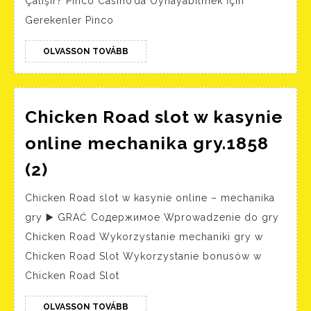
Çalışır? Pinco Casino’da Oynayabilmek İçin
ile
Gerekenler Pinco
oyun.6161
(2)
OLVASSON
OLVASSON TOVÁBB
TOVÁBB
Chicken Road slot w kasynie
online mechanika gry.1858
Chicken
(2)
Road
Chicken Road slot w kasynie online – mechanika
slot
gry ▶️ GRAĆ Содержимое Wprowadzenie do gry
w
Chicken Road Wykorzystanie mechaniki gry w
kasynie
Chicken Road Slot Wykorzystanie bonusów w
online
Chicken Road Slot
mechanika
gry.1858
OLVASSON
OLVASSON TOVÁBB