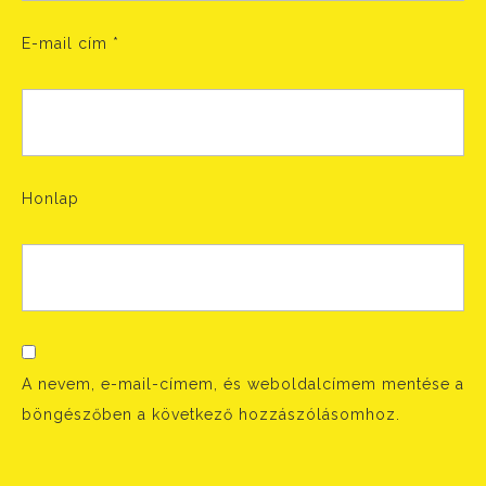
E-mail cím
*
Honlap
A nevem, e-mail-címem, és weboldalcímem mentése a
böngészőben a következő hozzászólásomhoz.