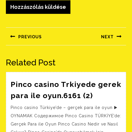
Bejegyzés
navigáció
PREVIOUS
NEXT
Előző
Következő
bejegyzés:
bejegyzés:
Related Post
Pinco casino Trkiyede gerek
Pinco
para ile oyun.6161 (2)
casino
Pinco casino Türkiye’de – gerçek para ile oyun ▶️
Trkiyede
OYNAMAK Содержимое Pinco Casino TÜRKİYE’de:
gerek
Gerçek Para ile Oyun Pinco Casino Nedir ve Nasıl
para