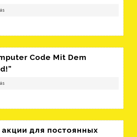
ás
omputer Code Mit Dem
Hol
d!”
Dir
Dein
ás
s
%
Rabatt
Computer
Code
и акции для постоянных
Mit