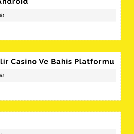
 Android
Up
App
ás
Venezuela
ᐉ
Cómo
Exonerar
Başa
lir Casino Ve Bahis Platformu
La
Turk
App
️
ás
Instrucciones
Güven
Para
Casi
Ios
Ve
Y
Bahi
Android
Yüksek
Plat
Oranlı