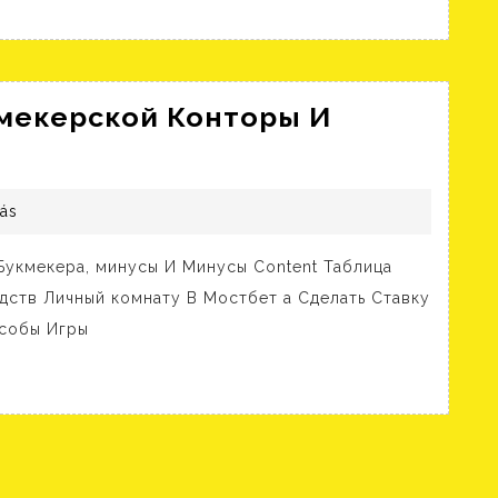
d
мекерской Конторы И
льный
ерской
ás
ы
укмекера, минусы И Минусы Content Таблица
ств Личный комнату В Мостбет а Сделать Ставку
особы Игры
т