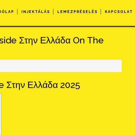
DŐLAP
INJEKTÁLÁS
LEMEZPRÉSELÉS
KAPCSOLAT
side Στην Ελλάδα On The
ve Στην Ελλάδα 2025