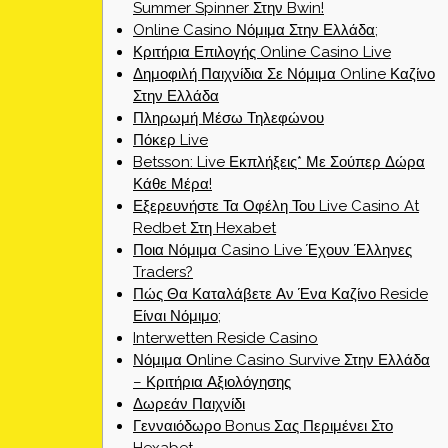
Summer Spinner Στην Bwin!
Online Casino Νόμιμα Στην Ελλάδα;
Κριτήρια Επιλογής Online Casino Live
Δημοφιλή Παιχνίδια Σε Νόμιμα Online Καζίνο
Στην Ελλάδα
Πληρωμή Μέσω Τηλεφώνου
Πόκερ Live
Betsson: Live Εκπλήξεις* Με Σούπερ Δώρα
Κάθε Μέρα!
Εξερευνήστε Τα Οφέλη Του Live Casino At
Redbet Στη Hexabet
Ποια Νόμιμα Casino Live Έχουν Έλληνες
Traders?
Πώς Θα Καταλάβετε Αν Ένα Καζίνο Reside
Είναι Νόμιμο;
Interwetten Reside Casino
Νόμιμα Οnline Casino Survive Στην Ελλάδα
– Κριτήρια Αξιολόγησης
Δωρεάν Παιχνίδι
Γενναιόδωρο Bonus Σας Περιμένει Στο