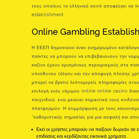
τους οποίους το ελληνικό κοινό αποφεύγει να π
establishment.
Online Gambling Establis
Η ΕΕΕΠ δημοσιεύει έναν ενημερωμένο κατάλογο
παίκτες να μπορούν να επιβεβαιώνουν την νομιμ
καζίνο έχουν ορισμένους περιορισμούς στα πο
υπεύθυνου τζόγου και την αποφυγή πλύσης χρήμ
μπορεί να βρείτε λεπτομερείς πληροφορίες στο
επιλογή ενός νόμιμου online online casino διασφ
παιχνιδιού, ενώ μειώνει σημαντικά τους κινδύν
πλατφορμών. Η συμμόρφωση με τους κανονισμο
“καθοριστικής σημασίας για μια ασφαλή και απο
Εκεί οι χρήστες μπορούν να παίξουν δωρεάν σε εικ
επιδόσεις και κερδίζοντας εικονικά χρήματα.