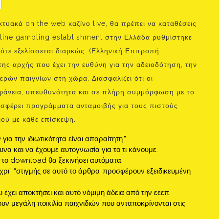
ικτυακά on the web καζίνο live, θα πρέπει να καταθέσεις
line gambling establishment στην Ελλάδα ρυθμίστηκε
ότε εξελίσσεται διαρκώς. (Ελληνική Επιτροπή
της αρχής που έχει την ευθύνη για την αδειοδότηση, την
ρών παιγνίων στη χώρα. Διασφαλίζει ότι οι
αφάνεια, υπευθυνότητα και σε πλήρη συμμόρφωση με το
οσφέρει προγράμματα ανταμοιβής για τους πιστούς
ιού με κάθε επίσκεψη.
α την ιδιωτικότητα είναι απαραίτητη.”
υνα και να έχουμε αυτογνωσία για το τι κάνουμε.
, το download θα ξεκινήσει αυτόματα.
χρι” “στιγμής σε αυτό το άρθρο, προσφέρουν εξειδικευμένη
χει αποκτήσει και αυτό νόμιμη άδεια από την εεεπ.
υν μεγάλη ποικιλία παιχνιδιών που ανταποκρίνονται στις