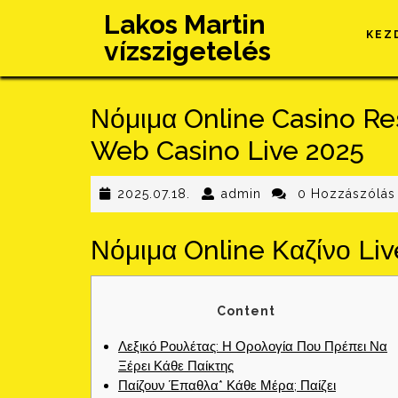
Skip
Lakos Martin
to
KEZ
vízszigetelés
content
Νόμιμα Online Casino Re
Web Casino Live 2025
2025.07.18.
admin
2025.07.18.
admin
0 Hozzászólás
Νόμιμα Online Καζίνο Li
Content
Λεξικό Ρουλέτας: Η Ορολογία Που Πρέπει Να
Ξέρει Κάθε Παίκτης
Παίζουν Έπαθλα* Κάθε Μέρα; Παίζει