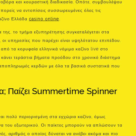
ονοβόρα και κουραστική διαδικασία. Οπότε, συμβουλέψου
 μπορείς να εντοπίσεις συσσωρευμένες όλες τις
καζίνο Ελλάδα
casino online
.
δα της, το τμήμα εξυπηρέτησης συγκαταλέγεται στα
, οι υπηρεσίες που παρέχει είναι υψηλότατου επιπέδου.
ι από τα κορυφαία ελληνικά νόμιμα καζίνο live στο
ς κάνει τεράστια βήματα προόδου στο χρονικό διάστημα
ς αποπληρωμές κερδών με όλα τα βασικά συστατικά που
α; Παίζει Summertime Spinner
ίναι πολύ περιορισμένη στα εγχώρια καζίνο, όμως
είνα του εξωτερικού. Οι παίκτες μπορούν να απλώσουν τα
ές, αριθμός ο οποίος δύναται να ανέβει ακόμα και πιο