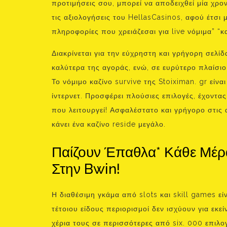
προτιμήσεις σου, μπορεί να αποδειχθεί μία χρ
τις αξιολογήσεις του HellasCasinos, αφού έτσι
πληροφορίες που χρειάζεσαι για live νόμιμα” “
Διακρίνεται για την εύχρηστη και γρήγορη σελί
καλύτερα της αγοράς, ενώ, σε ευρύτερο πλαίσιο
Το νόμιμο καζίνο survive της Stoiximan. gr είνα
ίντερνετ. Προσφέρει πλούσιες επιλογές, έχοντα
που λειτουργεί! Ασφαλέστατο και γρήγορο στι
κάνει ένα καζίνο reside μεγάλο.
Παίζουν Έπαθλα* Κάθε Μέρ
Στην Bwin!
Η διαθέσιμη γκάμα από slots και skill games ε
τέτοιου είδους περιορισμοί δεν ισχύουν για εκ
χέρια τους σε περισσότερες από six. 000 επιλογ