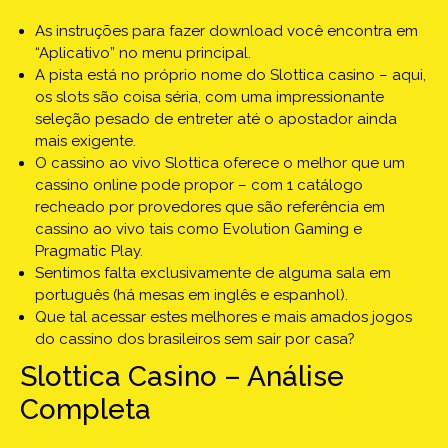
As instruções para fazer download você encontra em
“Aplicativo” no menu principal.
A pista está no próprio nome do Slottica casino – aqui,
os slots são coisa séria, com uma impressionante
seleção pesado de entreter até o apostador ainda
mais exigente.
O cassino ao vivo Slottica oferece o melhor que um
cassino online pode propor – com 1 catálogo
recheado por provedores que são referência em
cassino ao vivo tais como Evolution Gaming e
Pragmatic Play.
Sentimos falta exclusivamente de alguma sala em
português (há mesas em inglês e espanhol).
Que tal acessar estes melhores e mais amados jogos
do cassino dos brasileiros sem sair por casa?
Slottica Casino – Análise
Completa