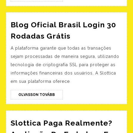
TOVÁBB
202
Blog Oficial Brasil Login 30
Blog
Rodadas Grátis
Oficial
A plataforma garante que todas as transações
Brasil
sejam processadas de maneira segura, utilizando
Login
tecnologia de criptografia SSL para proteger as
30
informações financeiras dos usuários. A Slottica
Rodadas
em sua plataforma oferece
Grátis
OLVASSON
OLVASSON TOVÁBB
TOVÁBB
Slottica Paga Realmente?