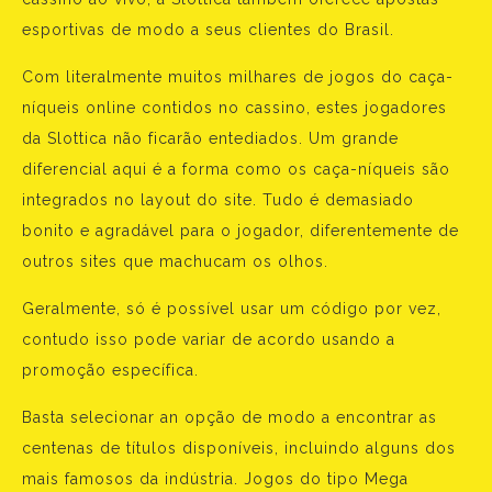
esportivas de modo a seus clientes do Brasil.
Com literalmente muitos milhares de jogos do caça-
níqueis online contidos no cassino, estes jogadores
da Slottica não ficarão entediados. Um grande
diferencial aqui é a forma como os caça-níqueis são
integrados no layout do site. Tudo é demasiado
bonito e agradável para o jogador, diferentemente de
outros sites que machucam os olhos.
Geralmente, só é possível usar um código por vez,
contudo isso pode variar de acordo usando a
promoção específica.
Basta selecionar an opção de modo a encontrar as
centenas de títulos disponíveis, incluindo alguns dos
mais famosos da indústria. Jogos do tipo Mega