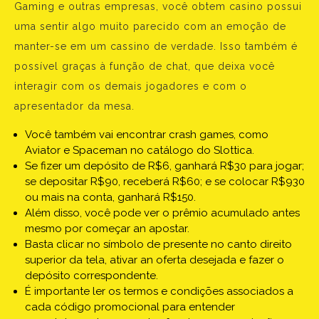
Gaming e outras empresas, você obtem casino possui
uma sentir algo muito parecido com an emoção de
manter-se em um cassino de verdade. Isso também é
possível graças à função de chat, que deixa você
interagir com os demais jogadores e com o
apresentador da mesa.
Você também vai encontrar crash games, como
Aviator e Spaceman no catálogo do Slottica.
Se fizer um depósito de R$6, ganhará R$30 para jogar;
se depositar R$90, receberá R$60; e se colocar R$930
ou mais na conta, ganhará R$150.
Além disso, você pode ver o prêmio acumulado antes
mesmo por começar an apostar.
Basta clicar no símbolo de presente no canto direito
superior da tela, ativar an oferta desejada e fazer o
depósito correspondente.
É importante ler os termos e condições associados a
cada código promocional para entender