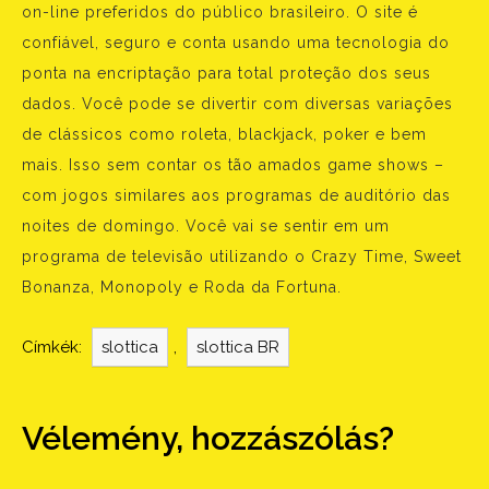
on-line preferidos do público brasileiro. O site é
confiável, seguro e conta usando uma tecnologia do
ponta na encriptação para total proteção dos seus
dados. Você pode se divertir com diversas variações
de clássicos como roleta, blackjack, poker e bem
mais. Isso sem contar os tão amados game shows –
com jogos similares aos programas de auditório das
noites de domingo. Você vai se sentir em um
programa de televisão utilizando o Crazy Time, Sweet
Bonanza, Monopoly e Roda da Fortuna.
Címkék:
slottica
,
slottica BR
Vélemény, hozzászólás?