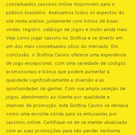
conceituados cassinos online disponíveis para o
público brasileiro. Analisamos todos os aspectos do
site nesta análise, juntamente com bônus de boas-
vindas, registro, catálogo de jogos e muito ainda mais.
Veja como jogar cassino no Slottica e se divertir em
um dos mais conceituados sitios do mercado. Em
conclusão, o Slottica Casino oferece uma experiência
de jogo excepcional, com uma variedade de códigos
promocionais e bônus que podem aumentar a
qualidade significativamente a diversão e as
oportunidades de ganhar. Com sua ampla seleção de
jogos, atendimento ao cliente por qualidade e
chances de promoção, este Slottica Casino se destaca
como uma escolha sólida para os entusiastas por
cassinos online. Certifique-se de se manter atualizado
com as suas promoções para não perder nenhuma