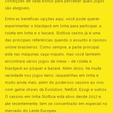
condições de cada bônus para perceber quais jogos
são elegíveis.
Entre as benéficas opções aqui, você pode querer
experimentar o blackjack em linha para participar, a
roleta em linha e o bacará. Slottica casino já é uma
das principais referências quando o assunto é casinos
online brasileiros. Como sempre, a parte principal
está nas máquinas caça-níqueis, mas você também
encontrará vários jogos de mesa – de roleta e
blackjack ao pôquer e bacará. Além disso, há muita
variedade nos jogos keno, raspadinhas em linha e
muito ainda mais, além do poderoso cassino ao vivo
com game shows da Evolution, NetEnt, Ezugi e outros.
O cassino em linha Slottica está ativo desde 2017 e,
até recentemente, tem se concentrado em especial no
mercado do Leste Europeu.