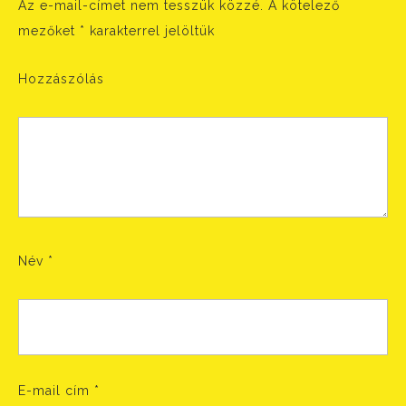
Az e-mail-címet nem tesszük közzé.
A kötelező
mezőket
*
karakterrel jelöltük
Hozzászólás
Név
*
E-mail cím
*