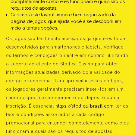
completamente como eles funcionam e quais são os
requisitos de apostas.
Curtimos este layout limpo e bem organizado da
página de jogos, que ajuda você a se descobrir em
meio a tantas opções.
Os jogos são facilmente acessados, já que eles foram
desenvolvidos para smartphones e tablets. Verifique
os termos e condições ou entre em contato utilizando
o suporte ao cliente do Slottica Casino para obter
informações atualizadas derivado do a validade do
código promocional. Para aproveitar esses códigos,
os jogadores geralmente precisam inseri-los em um
campo específico no momento do depósito ou da
inscrição. É essencial
https://slottica-brazil.com
ler os
teor e condições associados a cada código
promocional para entender completamente como eles
funcionam e quais são os requisitos de apostas.