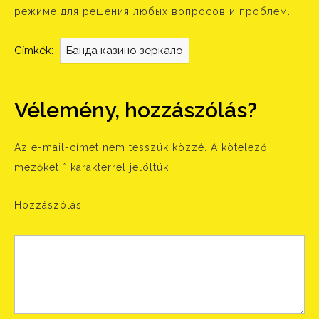
режиме для решения любых вопросов и проблем.
Címkék:
Банда казино зеркало
Vélemény, hozzászólás?
Az e-mail-címet nem tesszük közzé.
A kötelező
mezőket
*
karakterrel jelöltük
Hozzászólás