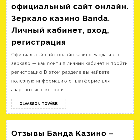
официальный сайт онлайн.
Зеркало казино Banda.
Личный кабинет, вход,
Казино
регистрация
Банда
Официальный сайт онлайн казино Банда и его
официальный
зеркало — как войти в личный кабинет и пройти
сайт
регистрацию В этом разделе вы найдете
онлайн.
полезную информацию о платформе для
Зеркало
азартных игр, которая
казино
Banda.
OLVASSON
OLVASSON TOVÁBB
TOVÁBB
Личный
кабинет,
Отзывы Банда Казино –
вход,