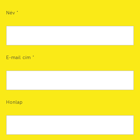
Név
*
E-mail cím
*
Honlap