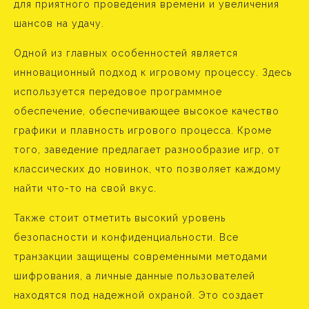
для приятного проведения времени и увеличения
шансов на удачу.
Одной из главных особенностей является
инновационный подход к игровому процессу. Здесь
используется передовое программное
обеспечение, обеспечивающее высокое качество
графики и плавность игрового процесса. Кроме
того, заведение предлагает разнообразие игр, от
классических до новинок, что позволяет каждому
найти что-то на свой вкус.
Также стоит отметить высокий уровень
безопасности и конфиденциальности. Все
транзакции защищены современными методами
шифрования, а личные данные пользователей
находятся под надежной охраной. Это создает