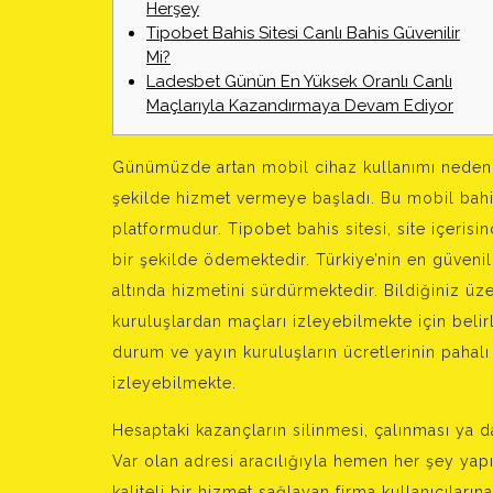
Herşey
Tipobet Bahis Sitesi Canlı Bahis Güvenilir
Mi?
Ladesbet Günün En Yüksek Oranlı Canlı
Maçlarıyla Kazandırmaya Devam Ediyor
Günümüzde artan mobil cihaz kullanımı nedeniy
şekilde hizmet vermeye başladı. Bu mobil bahis
platformudur. Tipobet bahis sitesi, site içerisi
bir şekilde ödemektedir. Türkiye’nin en güvenili
altında hizmetini sürdürmektedir. Bildiğiniz ü
kuruluşlardan maçları izleyebilmekte için bel
durum ve yayın kuruluşların ücretlerinin pahalı
izleyebilmekte.
Hesaptaki kazançların silinmesi, çalınması ya
Var olan adresi aracılığıyla hemen her şey yap
kaliteli bir hizmet sağlayan firma kullanıcıları