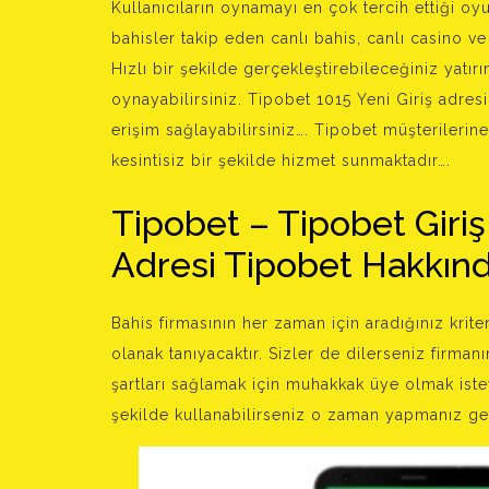
Kullanıcıların oynamayı en çok tercih ettiği oyu
bahisler takip eden canlı bahis, canlı casino v
Hızlı bir şekilde gerçekleştirebileceğiniz yatı
oynayabilirsiniz. Tipobet 1015 Yeni Giriş adres
erişim sağlayabilirsiniz…. Tipobet müşterilerin
kesintisiz bir şekilde hizmet sunmaktadır….
Tipobet – Tipobet Giriş
Adresi Tipobet Hakkın
Bahis firmasının her zaman için aradığınız krit
olanak tanıyacaktır. Sizler de dilerseniz firma
şartları sağlamak için muhakkak üye olmak istey
şekilde kullanabilirseniz o zaman yapmanız ge