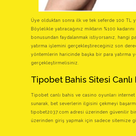
Üye olduktan sonra ilk ve tek seferde 100 TL ya
Böylelikle yatıracağınız miktarın %100 kadarını
bonusundan faydalanmak istiyorsanız, hangi p
yatırma işlemini gerçekleştireceğiniz son dere
yöntemlerin haricinde başka bir para yatırma y
gerçekleştirmelisiniz.
Tipobet Bahis Sitesi Canlı 
Tipobet canlı bahis ve casino oyunları internet 
sunarak, bet severlerin ilgisini çekmeyi başarm
tipobet2037.com adresi üzerinden güvenilir bir 
üzerinden giriş yapmak için sadece sitemize gi