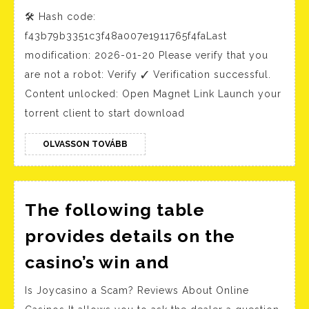
Office
🛠 Hash code:
2016
f43b79b3351c3f48a007e1911765f4faLast
Business
modification: 2026-01-20 Please verify that you
Basic
are not a robot: Verify ✓ Verification successful.
x86
Content unlocked: Open Magnet Link Launch your
Russian
torrent client to start download
Super-
OLVASSON
Fast
OLVASSON TOVÁBB
TOVÁBB
Get
To𝚛rent
The following table
provides details on the
The
casino’s win and
following
Is Joycasino a Scam? Reviews About Online
table