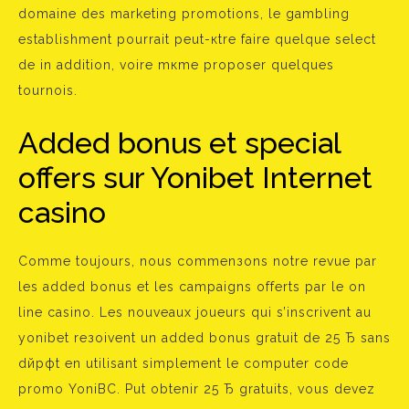
domaine des marketing promotions, le gambling
establishment pourrait peut-кtre faire quelque select
de in addition, voire mкme proposer quelques
tournois.
Added bonus et special
offers sur Yonibet Internet
casino
Comme toujours, nous commenзons notre revue par
les added bonus et les campaigns offerts par le on
line casino. Les nouveaux joueurs qui s’inscrivent au
yonibet reзoivent un added bonus gratuit de 25 Ђ sans
dйpфt en utilisant simplement le computer code
promo YoniBC. Put obtenir 25 Ђ gratuits, vous devez