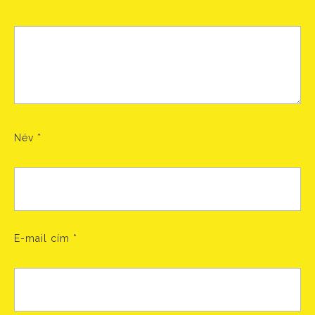
Név
*
E-mail cím
*