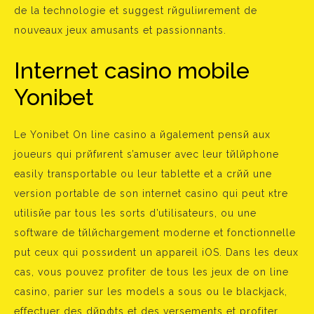
de la technologie et suggest rйguliиrement de
nouveaux jeux amusants et passionnants.
Internet casino mobile
Yonibet
Le Yonibet On line casino a йgalement pensй aux
joueurs qui prйfиrent s’amuser avec leur tйlйphone
easily transportable ou leur tablette et a crйй une
version portable de son internet casino qui peut кtre
utilisйe par tous les sorts d’utilisateurs, ou une
software de tйlйchargement moderne et fonctionnelle
put ceux qui possиdent un appareil iOS. Dans les deux
cas, vous pouvez profiter de tous les jeux de on line
casino, parier sur les models а sous ou le blackjack,
effectuer des dйpфts et des versements et profiter