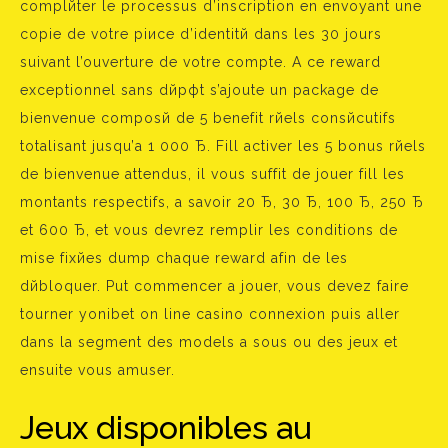
complйter le processus d’inscription en envoyant une
copie de votre piиce d’identitй dans les 30 jours
suivant l’ouverture de votre compte. А ce reward
exceptionnel sans dйpфt s’ajoute un package de
bienvenue composй de 5 benefit rйels consйcutifs
totalisant jusqu’а 1 000 Ђ. Fill activer les 5 bonus rйels
de bienvenue attendus, il vous suffit de jouer fill les
montants respectifs, а savoir 20 Ђ, 30 Ђ, 100 Ђ, 250 Ђ
et 600 Ђ, et vous devrez remplir les conditions de
mise fixйes dump chaque reward afin de les
dйbloquer. Put commencer а jouer, vous devez faire
tourner yonibet on line casino connexion puis aller
dans la segment des models а sous ou des jeux et
ensuite vous amuser.
Jeux disponibles au