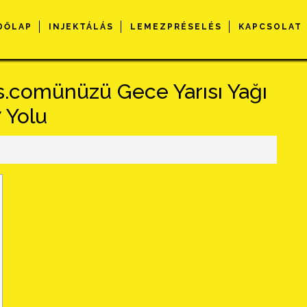
DŐLAP
INJEKTÁLÁS
LEMEZPRÉSELÉS
KAPCSOLAT
.comünüzü Gece Yarısı Yağı
 Yolu