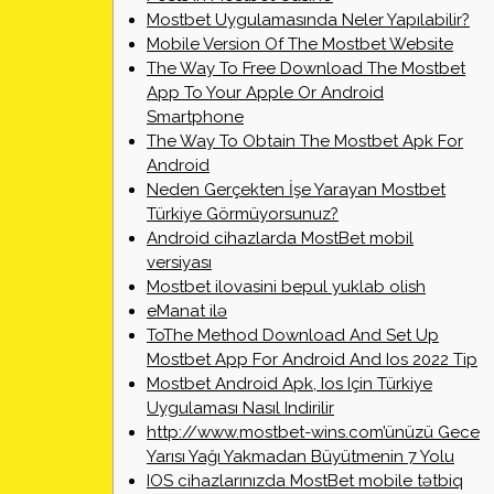
Mostbet Uygulamasında Neler Yapılabilir?
Mobile Version Of The Mostbet Website
The Way To Free Download The Mostbet
App To Your Apple Or Android
Smartphone
The Way To Obtain The Mostbet Apk For
Android
Neden Gerçekten İşe Yarayan Mostbet
Türkiye Görmüyorsunuz?
Android cihazlarda MostBet mobil
versiyası
Mostbet ilovasini bepul yuklab olish
eManat ilə
ToThe Method Download And Set Up
Mostbet App For Android And Ios 2022 Tip
Mostbet Android Apk, Ios Için Türkiye
Uygulaması Nasıl Indirilir
http://www.mostbet-wins.com’ünüzü Gece
Yarısı Yağı Yakmadan Büyütmenin 7 Yolu
IOS cihazlarınızda MostBet mobile tətbiq