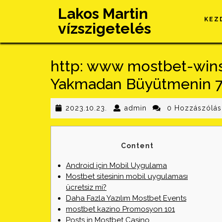
Skip
Lakos Martin
to
KEZ
vízszigetelés
content
http: www mostbet-wins
Yakmadan Büyütmenin 7
2023.10.23.
admin
2023.10.23.
admin
0 Hozzászólás
Content
Android için Mobil Uygulama
Mostbet sitesinin mobil uygulaması
ücretsiz mi?
Daha Fazla Yazılım Mostbet Events
mostbet kazino Promosyon 101
Posts in Mostbet Casino