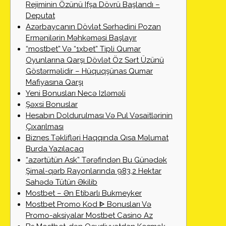
Rejiminin Özünü Ifşa Dövrü Başlandı –
Deputat
Azərbaycanın Dövlət Sərhədini Pozan
Ermənilərin Məhkəməsi Başlayır
“mostbet” Və “1xbet” Tipli Qumar
Oyunlarına Qarşı Dövlət Öz Sərt Üzünü
Göstərməlidir – Hüquqşünas Qumar
Mafiyasına Qarşı
Yeni Bonusları Necə Izləməli
Şəxsi Bоnuslаr
Hesabın Doldurulması Və Pul Vəsaitlərinin
Çıxarılması
Biznes Təklifləri Haqqında Qısa Məlumat
Burda Yazılacaq
“azərtütün Ask” Tərəfindən Bu Günədək
Şimal-qərb Rayonlarında 983,2 Hektar
Sahədə Tütün Əkilib
Mostbet – Ən Etibarlı Bukmeyker
Mostbet Promo Kod ᐈ Bonusları Və
Promo-aksiyalar Mostbet Casino Az