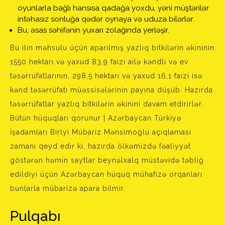
oyunlarla bağlı hansısa qadağa yoxdu, yəni müştərilər
intəhasız sonluğa qədər oynaya və uduza bilərlər.
Bu, əsas səhifənin yuxarı zolağında yerləşir.
Bu ilin məhsulu üçün aparılmış yazlıq bitkilərin əkininin
1550 hektarı və yaxud 83,9 faizi ailə kəndli və ev
təsərrüfatlarının, 298,5 hektarı və yaxud 16,1 faizi isə
kənd təsərrüfatı müəssisələrinin payına düşüb. Hazırda
təsərrüfatlar yazlıq bitkilərin əkinini davam etdirirlər.
Bütün hüquqları qorunur | Azərbaycan Türkiyə
İşadamları Birlyi Mübariz Mənsimoğlu açıqlaması
zamanı qeyd edir ki, hazırda ölkəmizdə fəaliyyət
göstərən həmin saytlar beynəlxalq müstəvidə təbliğ
edildiyi üçün Azərbaycan hüquq mühafizə orqanları
bunlarla mübarizə apara bilmir.
Pulqabı