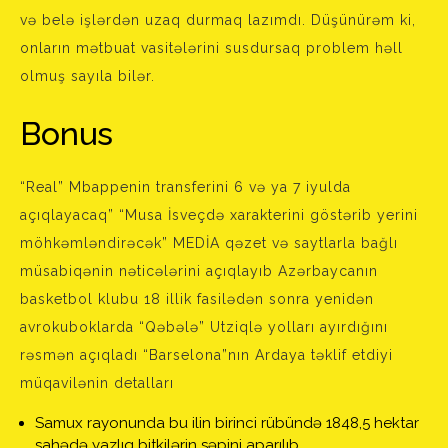
və belə işlərdən uzaq durmaq lazımdı. Düşünürəm ki,
onların mətbuat vasitələrini susdursaq problem həll
olmuş sayıla bilər.
Bonus
“Real” Mbappenin transferini 6 və ya 7 iyulda
açıqlayacaq” “Musa İsveçdə xarakterini göstərib yerini
möhkəmləndirəcək” MEDİA qəzet və saytlarla bağlı
müsabiqənin nəticələrini açıqlayıb Azərbaycanın
basketbol klubu 18 illik fasilədən sonra yenidən
avrokuboklarda “Qəbələ” Utziqlə yolları ayırdığını
rəsmən açıqladı “Barselona”nın Ardaya təklif etdiyi
müqavilənin detalları
Samux rayonunda bu ilin birinci rübündə 1848,5 hektar
sahədə yazlıq bitkilərin səpini aparılıb.