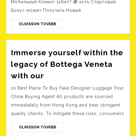
Мобильный Клиент 1хбет? 🎁 хоть Стартовый
Бонус может Получить Новый
OLVASSON
OLVASSON TOVÁBB
TOVÁBB
Immerse yourself within the
legacy of Bottega Veneta
Immerse
with our
yourself
10 Best Place To Buy Fake Designer Luggage Your
within
China Buying Agent All products are sourced
the
immediately from Hong Kong and bear stringent
legacy
quality checks. To mitigate these risks, consumers
of
Bottega
OLVASSON
OLVASSON TOVÁBB
TOVÁBB