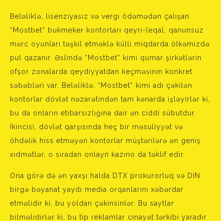
Beləliklə, lisenziyasız və vergi ödəmədən çalışan
“Mostbet” bukmeker kontorları qeyri-leqal, qanunsuz
mərc oyunları təşkil etməklə külli miqdarda ölkəmizdə
pul qazanır. Əslində “Mostbet” kimi qumar şirkətlərin
ofşor zonalarda qeydiyyatdan keçməsinin konkret
səbəbləri var. Beləliklə, “Mostbet” kimi adı çəkilən
kontorlar dövlət nəzarətindən tam kənarda işləyirlər ki,
bu da onların etibarsızlığına dair ən ciddi sübutdur.
İkincisi, dövlət qarşısında heç bir məsuliyyət və
öhdəlik hiss etməyən kontorlar müştərilərə ən geniş
xidmətlər, o sıradan onlayn kazino da təklif edir.
Ona görə də ən yaxşı halda DTX prokurorluq və DİN
birgə bəyanat yayıb media orqanlarını xəbərdar
etməlidir ki, bu yoldan çəkinsinlər. Bu saytlar
bilməlidirlər ki, bu tip reklamlar cinayət tərkibi yaradır