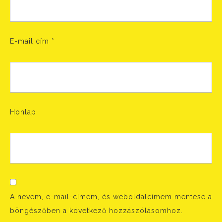
E-mail cím
*
Honlap
A nevem, e-mail-címem, és weboldalcímem mentése a
böngészőben a következő hozzászólásomhoz.