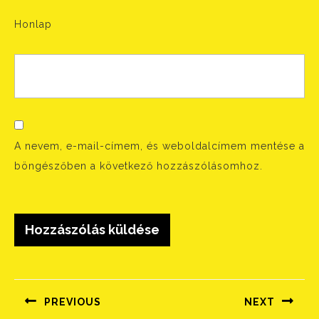
Honlap
A nevem, e-mail-címem, és weboldalcímem mentése a
böngészőben a következő hozzászólásomhoz.
Bejegyzés
navigáció
PREVIOUS
NEXT