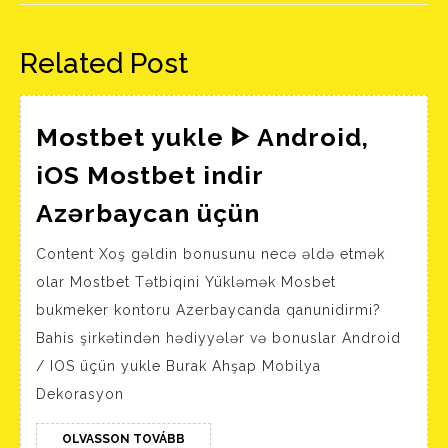
Előző
Következő
bejegyzés:
bejegyzés:
Related Post
Mostbet yukle ᐈ Android,
iOS Mostbet indir
Mostbet
Azərbaycan üçün
yukle
Content Xoş gəldin bonusunu necə əldə etmək
ᐈ
olar Mostbet Tətbiqini Yükləmək Mosbet
Android,
bukmeker kontoru Azerbaycanda qanunidirmi?
iOS
Bahis şirkətindən hədiyyələr və bonuslar Android
Mostbet
/ IOS üçün yukle Burak Ahşap Mobilya
indir
Dekorasyon
Azərbaycan
OLVASSON
üçün
OLVASSON TOVÁBB