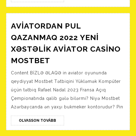
TOVÁBB
AVİATORDAN PUL
QAZANMAQ 2022 YENİ
XƏSTƏLİK AVİATOR CASİNO
AVİATORDAN
MOSTBET
PUL
Content BİZLƏ ƏLAQƏ in aviator oyununda
QAZANMAQ
qeydiyyat Mostbet Tətbiqini Yükləmək Kompüter
2022
üçün tətbiq Rafael Nadal 2023 Fransa Açıq
YENİ
Çempionatında qalib gələ bilərmi? Niyə Mostbet
XƏSTƏLİK
Azərbaycanda ən yaxşı bukmeker kontorudur? Pin
AVİATOR
CASİNO
OLVASSON
OLVASSON TOVÁBB
TOVÁBB
MOSTBET