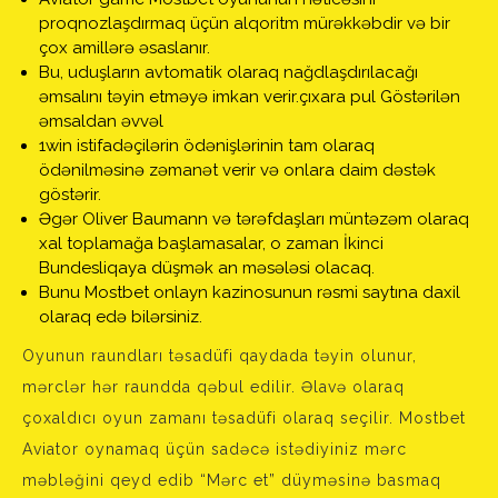
proqnozlaşdırmaq üçün alqoritm mürəkkəbdir və bir
çox amillərə əsaslanır.
Bu, uduşların avtomatik olaraq nağdlaşdırılacağı
əmsalını təyin etməyə imkan verir.çıxara pul Göstərilən
əmsaldan əvvəl
1win istifadəçilərin ödənişlərinin tam olaraq
ödənilməsinə zəmanət verir və onlara daim dəstək
göstərir.
Əgər Oliver Baumann və tərəfdaşları müntəzəm olaraq
xal toplamağa başlamasalar, o zaman İkinci
Bundesliqaya düşmək an məsələsi olacaq.
Bunu Mostbet onlayn kazinosunun rəsmi saytına daxil
olaraq edə bilərsiniz.
Oyunun raundları təsadüfi qaydada təyin olunur,
mərclər hər raundda qəbul edilir. Əlavə olaraq
çoxaldıcı oyun zamanı təsadüfi olaraq seçilir. Mostbet
Aviator oynamaq üçün sadəcə istədiyiniz mərc
məbləğini qeyd edib “Mərc et” düyməsinə basmaq