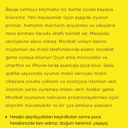
Başqa səhifəyə keçməklə siz dərhal oyuna başlaya
bilərsiniz. Yeni başlayanlar üçün aşağıda oyunun
prinsipi, həmçinin mərclərin qoyulması və uduşların
necə alınması barədə ətraflı təlimat var. Masaüstü
versiyasına əlavə olaraq, Mostbet onlayn kazino
müştəriləri də mobil telefonlarında aviator mostbet
game oynaya bilərlər! Oyun artıq mövcuddur və
smartfon və iPhone-larda asanlıqla açıla bilər. Sadə
qrafika sayəsində oyunun mobil versiyası mobil
cihazlara sürətlə yüklənir və oyunçuya istənilən vaxt,
istənilən yerdə oynamaq imkanı verir! Aviator game
Mostbet oyununun nəticəsini proqnozlaşdırmaq üçün
alqoritm mürəkkəbdir və bir çox amillərə əsaslanır.
Hesabı qeydiyyatdan keçirdikdən sonra şəxsi
hesabınızda tam adınızı, doğum tarixinizi, yaşayış