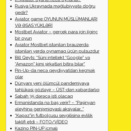
Rusiya Ukraynada məğlubiyyətə doğru
gedir?
Aviator game OYUNUN MÜSLÜMANLARI
VƏ ƏSAS YÜKLƏRİ
Mostbet Aviator – gerçek para için ilginç
bir oyun
Aviator Mostbet istənilən brauzerdə,
istənilən yerdə oynamaq üçün pulsuzdur
Bill Qeyts: “Süni intellekt “Google” və
“Amazon” kimi şirkətləri bitirə bilər”
Pin-Up-da necə qeydiyyatdan keçmək
olar
Dünyanı yeni ölümcül pandemiyaya
təhlükəsi gözləyir – ÜST-dən xəbərdarlıq
Sabah 35 dərəcə isti olacaq
Ermənistanda nə baş verir? – “Paşinyan
əleyhinə genişmiqyaslı aksiyalar…”
“Kəpəz”in futbolçusu sevgilisinə evlilik
təklifi etdi – FOTO/VİDEO
Kazino PIN-UP icmalı