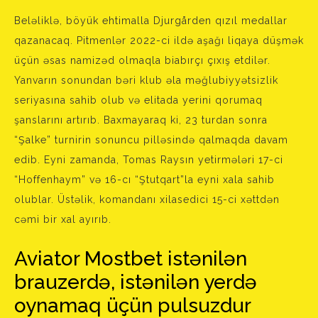
Beləliklə, böyük ehtimalla Djurgården qızıl medallar
qazanacaq. Pitmenlər 2022-ci ildə aşağı liqaya düşmək
üçün əsas namizəd olmaqla biabırçı çıxış etdilər.
Yanvarın sonundan bəri klub əla məğlubiyyətsizlik
seriyasına sahib olub və elitada yerini qorumaq
şanslarını artırıb. Baxmayaraq ki, 23 turdan sonra
“Şalke” turnirin sonuncu pilləsində qalmaqda davam
edib. Eyni zamanda, Tomas Raysın yetirmələri 17-ci
“Hoffenhaym” və 16-cı “Ştutqart”la eyni xala sahib
olublar. Üstəlik, komandanı xilasedici 15-ci xəttdən
cəmi bir xal ayırıb.
Aviator Mostbet istənilən
brauzerdə, istənilən yerdə
oynamaq üçün pulsuzdur