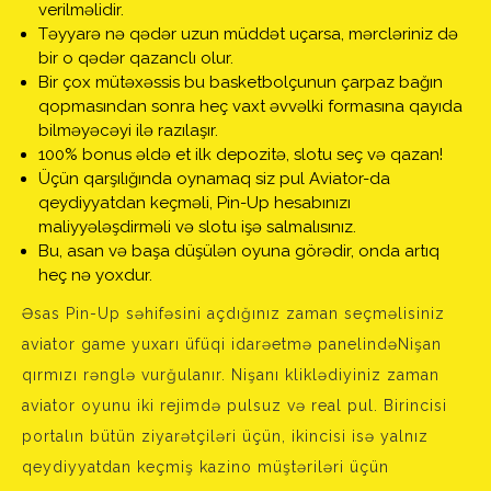
verilməlidir.
Təyyarə nə qədər uzun müddət uçarsa, mərcləriniz də
bir o qədər qazanclı olur.
Bir çox mütəxəssis bu basketbolçunun çarpaz bağın
qopmasından sonra heç vaxt əvvəlki formasına qayıda
bilməyəcəyi ilə razılaşır.
100% bonus əldə et ilk depozitə, slotu seç və qazan!
Üçün qarşılığında oynamaq siz pul Aviator-da
qeydiyyatdan keçməli, Pin-Up hesabınızı
maliyyələşdirməli və slotu işə salmalısınız.
Bu, asan və başa düşülən oyuna görədir, onda artıq
heç nə yoxdur.
Əsas Pin-Up səhifəsini açdığınız zaman seçməlisiniz
aviator game yuxarı üfüqi idarəetmə panelindəNişan
qırmızı rənglə vurğulanır. Nişanı kliklədiyiniz zaman
aviator oyunu iki rejimdə pulsuz və real pul. Birincisi
portalın bütün ziyarətçiləri üçün, ikincisi isə yalnız
qeydiyyatdan keçmiş kazino müştəriləri üçün