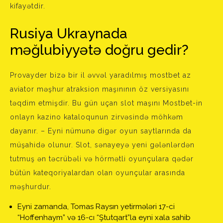
kifayətdir.
Rusiya Ukraynada
məğlubiyyətə doğru gedir?
Provayder bizə bir il əvvəl yaradılmış mostbet az
aviator məşhur atraksion maşınının öz versiyasını
təqdim etmişdir. Bu gün uçan slot maşını Mostbet-in
onlayn kazino kataloqunun zirvəsində möhkəm
dayanır. – Eyni nümunə digər oyun saytlarında da
müşahidə olunur. Slot, sənayeyə yeni gələnlərdən
tutmuş ən təcrübəli və hörmətli oyunçulara qədər
bütün kateqoriyalardan olan oyunçular arasında
məşhurdur.
Eyni zamanda, Tomas Raysın yetirmələri 17-ci
“Hoffenhaym” və 16-cı “Ştutqart”la eyni xala sahib