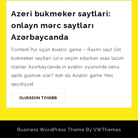
Azeri bukmeker saytlari:
onlayn mərc saytları
Azeri
Azərbaycanda
bukmeker
Content Pul üçün Aviator game – Rəsmi sayt Üst
saytlari:
bukmeker saytlari üzrə seçim edərkən əsas lazım
onlayn
olanlar Azərbaycanda in aviator oyununda necə
mərc
qalib gəlmək olar? bet-də Aviator game Yeni
saytları
qeydiyyat
Azərbaycanda
OLVASSON
OLVASSON TOVÁBB
TOVÁBB
Business WordPress Theme
By VWThemes
Scroll