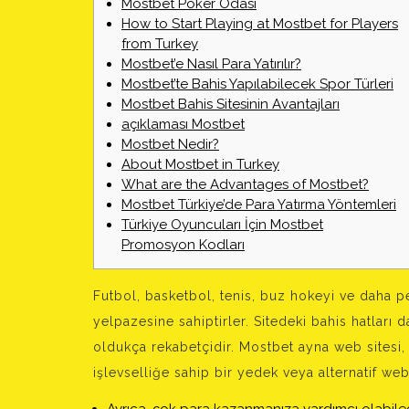
Mostbet Poker Odası
How to Start Playing at Mostbet for Players
from Turkey
Mostbet’e Nasıl Para Yatırılır?
Mostbet’te Bahis Yapılabilecek Spor Türleri
Mostbet Bahis Sitesinin Avantajları
açıklaması Mostbet
Mostbet Nedir?
About Mostbet in Turkey
What are the Advantages of Mostbet?
Mostbet Türkiye’de Para Yatırma Yöntemleri
Türkiye Oyuncuları İçin Mostbet
Promosyon Kodları
Futbol, basketbol, tenis, buz hokeyi ve daha 
yelpazesine sahiptirler. Sitedeki bahis hatları
oldukça rekabetçidir. Mostbet ayna web sitesi, o
işlevselliğe sahip bir yedek veya alternatif web 