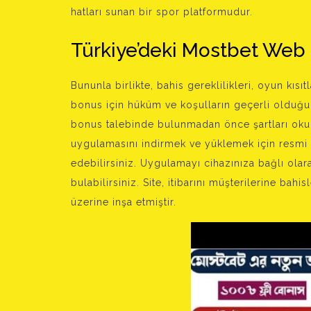
hatları sunan bir spor platformudur.
Türkiye’deki Mostbet Web S
Bununla birlikte, bahis gereklilikleri, oyun kısı
bonus için hüküm ve koşulların geçerli olduğu
bonus talebinde bulunmadan önce şartları okuma
uygulamasını indirmek ve yüklemek için resmi we
edebilirsiniz. Uygulamayı cihazınıza bağlı ola
bulabilirsiniz. Site, itibarını müşterilerine b
üzerine inşa etmiştir.