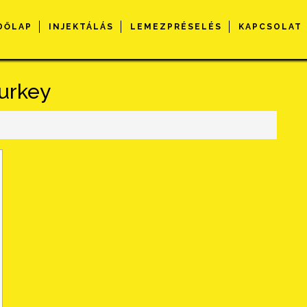
DŐLAP
INJEKTÁLÁS
LEMEZPRÉSELÉS
KAPCSOLAT
urkey