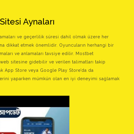
itesi Aynaları
tlamaları ve geçerlilik süresi dahil olmak üzere her
na dikkat etmek önemlidir. Oyuncuların herhangi bir
ları ve anlamaları tavsiye edilir. Mostbet
b sitesine gidebilir ve verilen talimatları takip
rak App Store veya Google Play Store’da da
ahislerini yaparken mümkün olan en iyi deneyimi sağlamak